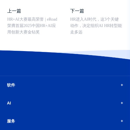
上一篇
下一篇
HR+AI大赛最高荣誉 | eRoad
HR进入AI时代，这3个关键
荣膺首届2025中国HR+AI应
动作，决定组织AI HR转型能
用创新大赛金钻奖
走多远
软件
AI
服务