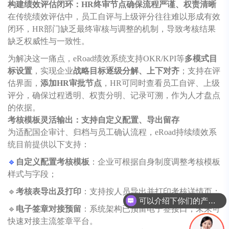
构建绩效评估闭环：HR终审节点确保流程严谨、权责清晰
在传统绩效评估中，员工自评与上级评分往往难以形成有效
闭环，HR部门缺乏最终审核与调整的机制，导致考核结果
缺乏权威性与一致性。
为解决这一痛点，eRoad绩效系统支持OKR/KPI等
多模式目
标设置
，实现企业
战略目标逐级分解、上下对齐
；支持在评
估界面，
添加HR审批节点
，HR可同时查看员工自评、上级
评分，确保过程透明、权责分明、记录可溯，作为人才盘点
的依据。
考核模板灵活输出：支持自定义配置、导出留存
为适配国企审计、归档与员工确认流程，eRoad持续绩效系
统目前提供以下支持：
🔹
自定义配置考核模板
：企业可根据自身制度调整考核模板
样式与字段；
🔹
考核表导出及打印
：支持按人员导出并打印考核详情页；
可以介绍下你们的产品么
🔹
电子签章对接预留
：系统架构已预留电子签接口，未来可
你们是怎么收费的呢
快速对接主流签章平台。