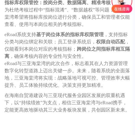
指标库权限管控：按岗分类、数据隔离、精准考核
为杜绝考核过程中“指标混淆”、“数据越权”等问题，三亚海
棠湾希望将指标库按岗位进行分类，确保员工和管理者仅能
查看、使用与本岗位相关的考核指标。
eRoad系统支持
基于岗位体系的指标库权限管理
，支持指标
分类与岗位绑定和关联；员工登录系统后，
权限自动匹配
，
仅能看到本岗位对应的考核指标；
跨岗位之间指标库相互隔
离
，确保考核内容的专业性与安全性。
eRoad与三亚海棠湾的此次合作，标志着其在人力资源管理
数字化转型道路上迈出关键一步。未来，随着系统的全面落
地，三亚海棠湾将实现：战略落地可视可控、管理效率大幅
提升、员工体验持续优化、决策支持更加精准。
在海南自贸港建设与三亚现代服务业园区发展的双重机遇
下，以“持续绩效”为支点，相信三亚海棠湾与eRoad携手，
定能更高效地驱动其三大业务板块发展，共创园区新未来。