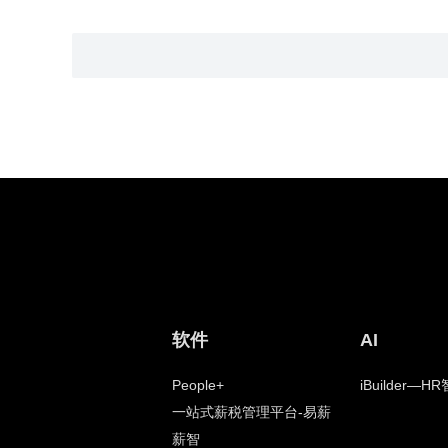
软件
AI
People+
iBuilder—
一站式薪税管理平台-易薪
薪智