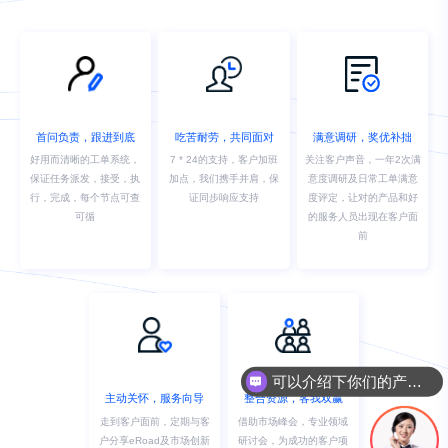
首问负责，跟进到底
吃苦耐劳，共同面对
满意调研，奖优补拙
好用而清晰的工单系统，
7 * 24的支持，客户加班
关注客户声音，一年2次满
保证任务派发，接受，执
加点，我们携手并肩，保
意度调研及日常工单满意
行，完成，每个节点可查
证同步响应支持
度评定，让对的产品和好
可循
的服务人员出现在客户面
前
可以介绍下你们的产品么
主动关怀，服务向导
整合资源，客我双赢
走到客户面前，定期与客
借助市场峰会，专业领域
户分享eRoad及市场创新
研讨会，为成功的客户项