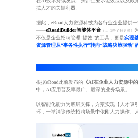
在AI技术持续发展、头部企业示范效应以及政
揽人才的关键利器。
据此，
eRoad
人力资源科技为各行业企业提供一
——
eRoad
iBuilder智能体平台
（←点击了解更多）
不仅是企业招聘管理“提效”的工具，更是
实现
资源管理从“事务性执行”转向“战略决策驱动”
01
eRoad
All-In-One智能招聘方案：高效选
根据
eRoad
此前发布的
《AI在企业人力资源中的
中，AI应用普及率最广、最深的业务场景。
以智能化能力为底层支撑，方案实现【人才吸引
环，一举消除传统招聘场景中依附人力操作、