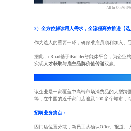
All-In-O
2）全方位解读用人需求，全流程高效推进【选
作为选人的重要一环，确保准雇员顺利加入、
据此，
eRoad
基于iBuilder智能体平台，
实现
人才获取
与
雇主品牌价值传递
双赢。
eRoad
智能化招聘典型案例
该企业是一家覆盖中高端市场消费品的大型跨
等，在中国的近千家门店遍及 200 多个城市
招聘业务痛点：
因门店位置分散，新员工从确认Offer、报