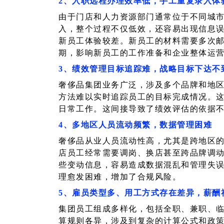
2、入职远程办理效率低，手工重复录入体
由于门店和人力资源部门通常位于不同城
入，整个过程不仅低效，还容易出现信息
新员工体验较差。新员工的材料需要多次邮
期，影响新员工的工作准备和企业整体运
3、绩效管理目标追踪难，战略目标下达不
奢侈品集团业务广泛，涉及多个品牌和地
方法难以实时追踪员工的目标完成情况。
日常工作。这间接导致了绩效评估的依据
4、多地区人员流动频繁，数据管理困难
奢侈品从业人员流动性高，尤其是跨地区
店员工经常需要调岗、换店甚至跨品牌调
些变动信息，容易造成数据混乱和管理失
理愈发困难，增加了合规风险。
5、雇员类型多、用工方式存在差异，薪酬
集团员工组成多样化，包括全职、兼职、
算规则各异，涉及到复杂的计算公式和政