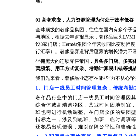
速。
01 高奢求变，人力资源管理为何处于效率低谷
全球顶级的奢侈品集团，往往在国内有多个子
与地区，根据去年财报显示，奢侈品巨头LVMH集团
设8家门店；Hermès集团全年营收同比变动幅
行汇率）。奢侈品赛道背后蕴藏的增长潜力不
坐拥庞大的连锁零售帝国，
具备多门店、多实
离频繁、用工方式复杂、考勤计算易出错等挑
我们先来看，奢侈品业态存在哪些“力不从心”的
1、门店一线员工时间管理复杂，传统考勤
奢侈品行业中的门店一线员工时间管理因
综合体或高端购物区，营业时间因地制宜
班也需进行机动调整。在门店众多的集团
指标之一，涉及到轮班、加班、临时调班
还极易出现错误，难以保障公平性和准确