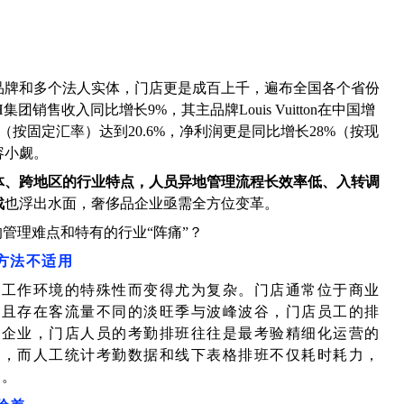
品牌和多个法人实体，门店更是成百上千，遍布全国各个省份
销售收入同比增长9%，其主品牌Louis Vuitton在中国增
度（按固定汇率）达到20.6%，净利润更是同比增长28%（按现
容小觑。
体、跨地区的行业特点，人员异地管理流程长效率低、入转调
战
也浮出水面，奢侈品企业亟需全方位变革。
管理难点和特有的行业“阵痛”？
方法不适用
其工作环境的特殊性而变得尤为复杂。门店通常位于商业
，且存在客流量不同的淡旺季与波峰波谷，门店员工的排
型企业，门店人员的考勤排班往往是最考验精细化运营的
等，而人工统计考勤数据和线下表格排班不仅耗时耗力，
性。