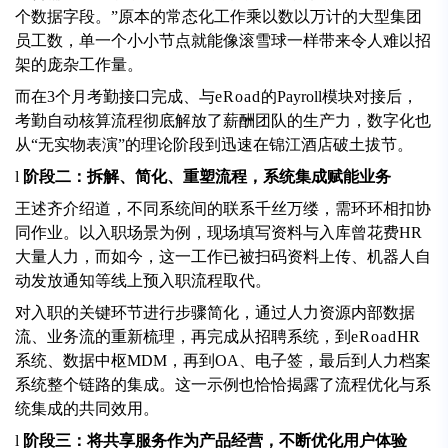
个数据字段。”原本的常态化工作乘以数以万计的大型集团
员工数，单一个小小节点就能像滚雪球一样带来令人难以招
架的庞杂工作量。
而在3个月考勤接口完成、与
eRoad
的Payroll模块对接后，
考勤自动核算流程彻底解放了薪酬团队的生产力，数字化也
从“无实物表演”的理论阶段到迅速在锦江酒店破土拔节。
l
阶段二：拆解、简化、重塑流程，系统集成赋能业务
王述齐介绍道，不同系统间的联系千丝万缕，需环环相扣协
同作业。以入职场景为例，现场填写资料与入库曾花费HR
大量人力，而如今，这一工作已被扫码资料上传、机器人自
动发放通知等线上预入职流程取代。
对入职的关键环节进行步骤简化，通过人力资源内部数据
流、业务流的重新梳理，再完成从招聘系统，到
eRoad
HR
系统、数据中枢MDM，再到OA、电子签，最后到人力档案
系统整个链路的集成。这一示例也恰恰揭露了流程优化与系
统集成的共同效用。
l
阶段三：将共享服务作为产品经营，不断优化用户体验