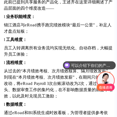
此前已提到共享服务的产品化，王述齐在这里详细阐述了产
品层面的四个维度改造——
l
业务职能维度：
锦江酒店与
eRoad
携手跑完绩效模块“最后一公里”，补足人
才盘点短板；
l
工具维度：
员工入转调离所有业务流均实现无纸化、自动存档，大幅提
升员工体验；
l
流程维度：
可以介绍下你们的产品么
从过去的“本月绩效考核、次月绩效核算、隔月绩效发薪”，
到现在“本月绩效考核、次月绩效发薪”，在期间只做了一个
改动，将
eRoad
Payroll 3次台账滚动改为2次，通过数据源
头、数据审查工作的集约化，在不影响数据质量的前提下增
效，以此及时兑现员工激励；
l
数据维度：
通过
eRoad
和BI系统生成时效看板，为管理者提供参考依