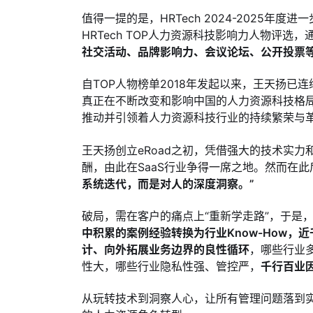
值得一提的是，HRTech 2024-2025年
HRTech TOP人力资源科技影响力人物评选，
社交活动、品牌影响力、会议论坛、公开投票
自TOP人物榜单2018年发起以来，王天扬已
真正在不断改变和影响中国的人力资源科技格
推动并引领着人力资源科技行业的持续繁荣与
王天扬创立
eRoad
之初，凭借强大的技术实力和
酬，由此在SaaS行业争得一席之地。然而在
系统迭代，而是对人的深度洞察。”
破局，需在客户的痛点上“重新学走路”，于是
中积累的案例经验转换为行业Know-How，
计、向外拓展业务边界的良性循环
，哪些行业
性大，哪些行业隐私性强、管控严，
千行百业
从玩转技术到洞察人心，让所有管理问题落到实