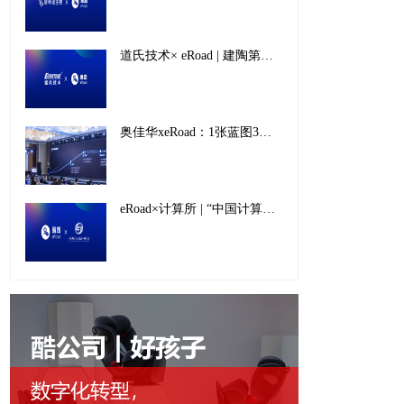
道氏技术× eRoad | 建陶第一股如何开辟人力资源数字化新“增长极”
奥佳华xeRoad：1张蓝图3步策略，看懂出海企业人力资源数字化建设
eRoad×计算所 | “中国计算机摇篮”如何快速实现人才托举、科学筑梦