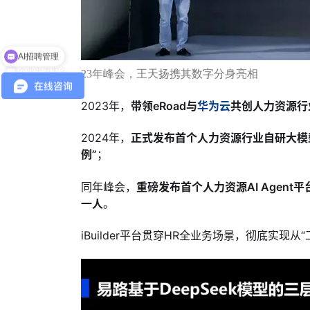
企业出海服务
23年峰会，王天扬携其数字分身亮相
2023年，
带领
eRoad
与
华为云
共创人力资源行
2024年，
正式发布首个人力资源行业自研大模
例”
；
同年峰会，
重磅发布首个人力资源AI Agent平
一人
。
iBuilder平台贯穿HR全业务场景，彻底实现