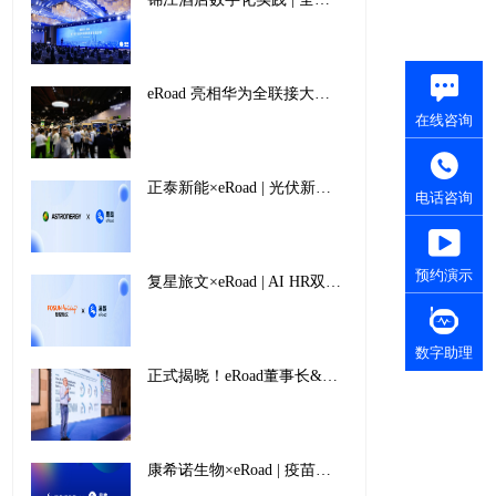
eRoad 亮相华为全联接大会2024：全面拥抱AI，加速迈向人力资源智能时代
在线咨询
正泰新能×eRoad | 光伏新能源“智”造龙头企业如何借人力之势，拓全球布局
电话咨询
预约演示
复星旅文×eRoad | AI HR双轮驱动，为全球文旅巨头注入创新活力
数字助理
正式揭晓！eRoad董事长&CEO王天扬蝉联2024-2025中国人力资源科技影响力TOP人物殊荣
康希诺生物×eRoad | 疫苗行业领军企业的创“薪”增长之径