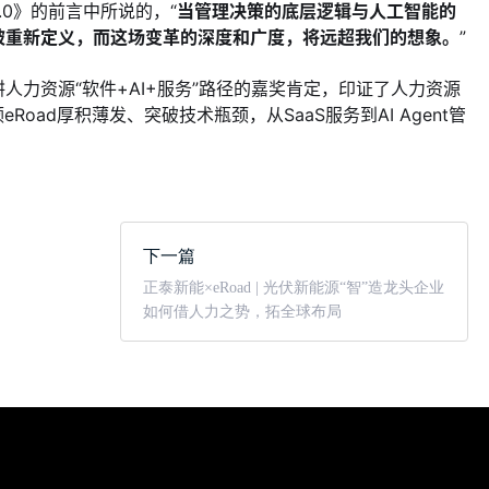
.0》的前言中所说的，“
当管理决策的底层逻辑与人工智能的
被重新定义，而这场变革的深度和广度，将远超我们的想象。
”
人力资源“软件+AI+服务”路径的嘉奖肯定，印证了人力资源
领
eRoad
厚积薄发、突破技术瓶颈，从SaaS服务到AI Agent管
下一篇
正泰新能×eRoad | 光伏新能源“智”造龙头企业
如何借人力之势，拓全球布局