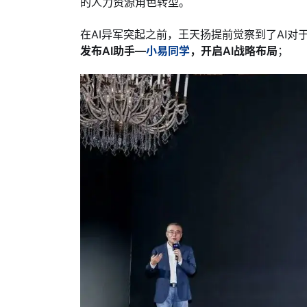
的人力资源角色转型。
在AI异军突起之前，王天扬提前觉察到了AI对
发布AI助手—
小易同学
，开启AI战略布局
；