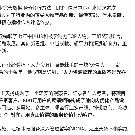
度进一步完善数据驱动分析方法（LRP+信息中心）来发起这次
通过对于
行业内的顶尖人物产品创新、最佳实践、学术贡献，
等核心指标
作为评选依据。
连续蝉联了七年中国HR科技影响力TOP人物，正如奖项所言，
局和发展。其创新思维、卓越成就、领导力和深远影响力，正
革新。
行业经验啃下人力资源厂商最棘手的一块“硬骨头”——薪
此后的十余年，他深刻意识到，
“人力资源管理的本质不是光靠
，王天扬成为了一个忠实的观察者、记录者与思考者，
将项目
近千家客户、800万用户的反馈矩阵构成了他向内优化产品设
多门店、多属地、多主体，哪些行业多产线、排班复杂、流动
因“企”制宜，用真正值得的服务价值打动客户。
处、让技术与服务深入管理哲学的DNA，是王天扬不懈实践