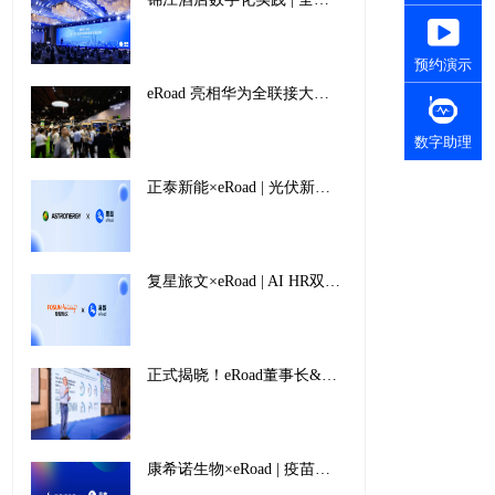
预约演示
eRoad 亮相华为全联接大会2024：全面拥抱AI，加速迈向人力资源智能时代
数字助理
正泰新能×eRoad | 光伏新能源“智”造龙头企业如何借人力之势，拓全球布局
复星旅文×eRoad | AI HR双轮驱动，为全球文旅巨头注入创新活力
正式揭晓！eRoad董事长&CEO王天扬蝉联2024-2025中国人力资源科技影响力TOP人物殊荣
康希诺生物×eRoad | 疫苗行业领军企业的创“薪”增长之径