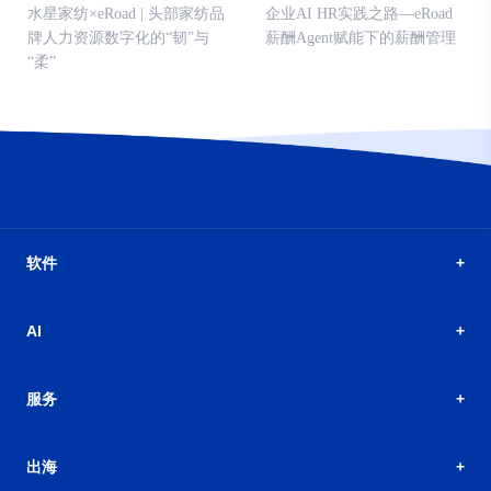
水星家纺×eRoad | 头部家纺品
企业AI HR实践之路—eRoad
牌人力资源数字化的“韧”与
薪酬Agent赋能下的薪酬管理
“柔”
软件
AI
服务
出海