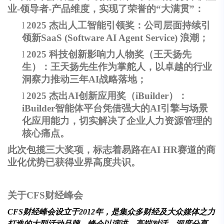
业-领导者-产品维度，实现了荣誉的“大满贯”：
l
2025
杰出人工智能引领奖：公司层面持续引
领新SaaS (Software AI Agent Service) 浪潮；
l
2025
科技创新影响力人物奖（王天扬先
生）：王天扬先生作为掌舵人，以卓越的行业
洞察力推动三年AI战略落地；
l
2025
杰出AI创新应用奖（iBuilder）：
iBuilder智能体平台凭借强大的AI引擎与场景
化应用能力，切实解决了企业人力资源管理的
核心痛点。
此次包揽三大奖项，标志着易路在AI HR赛道的商
业化优势已获得业界高度共识。
关于CFS财经峰会
CFS
财经峰会
设立于2012年，是集众多财经及大众媒体之力
打造的大型活动品牌。峰会以演讲、高端对话、深度分享、