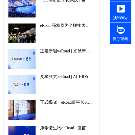
预约演示
eRoad 亮相华为全联接大会2024：全面拥抱AI，加速迈向人力资源智能时代
数字助理
正泰新能×eRoad | 光伏新能源“智”造龙头企业如何借人力之势，拓全球布局
复星旅文×eRoad | AI HR双轮驱动，为全球文旅巨头注入创新活力
正式揭晓！eRoad董事长&CEO王天扬蝉联2024-2025中国人力资源科技影响力TOP人物殊荣
康希诺生物×eRoad | 疫苗行业领军企业的创“薪”增长之径