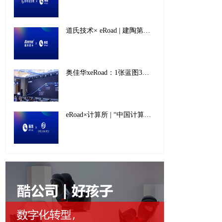
道氏技术× eRoad | 建陶第一股如何开辟人力资源数字化新“增长极”
奥佳华xeRoad：1张蓝图3步策略，看懂出海企业人力资源数字化建设
eRoad×计算所 | “中国计算机摇篮”如何快速实现人才托举、科学筑梦