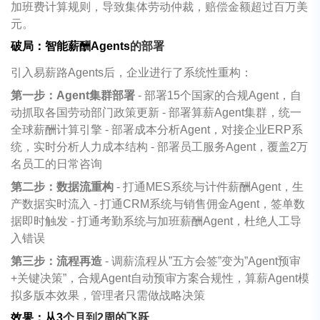
加班费计算规则，导致集体劳动仲裁，赔偿金额超过百万美
元。
破局：智能薪酬
Agents
的部署
引入易薪路
Agents
后，企业进行了系统性重构：
第一步：
Agent
集群部署
-
部署
15
个国家的合规
Agent
，自
动抓取各国劳动部门政策更新
-
部署算薪
Agent
集群，统一
全球薪酬计算引擎
-
部署成本分析
Agent
，对接企业
ERP
系
统，实时分析人力成本结构
-
部署员工服务
Agent
，覆盖
2
万
名员工的日常咨询
第二步：数据流重构
-
打通
MES
系统与计件薪酬
Agent
，生
产数据实时流入
-
打通
CRM
系统与销售佣金
Agent
，签单数
据即时触发
-
打通考勤系统与加班薪酬
Agent
，杜绝人工导
入错误
第三步：流程再造
-
调薪流程从
”
五方会签
”
变为
”Agent
预审
+
关键决策
”
，合规
Agent
自动预审方案合规性，算薪
Agent
模
拟多版本效果，管理者只需做战略决策
效果：从
3
个月到
2
周的飞跃