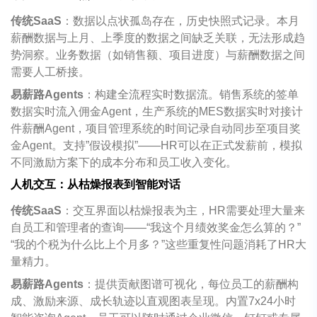
传统
SaaS
：数据以点状孤岛存在，历史快照式记录。本月
薪酬数据与上月、上季度的数据之间缺乏关联，无法形成趋
势洞察。业务数据（如销售额、项目进度）与薪酬数据之间
需要人工桥接。
易薪路
Agents
：构建全流程实时数据流。销售系统的签单
数据实时流入佣金
Agent
，生产系统的
MES
数据实时对接计
件薪酬
Agent
，项目管理系统的时间记录自动同步至项目奖
金
Agent
。支持
”
假设模拟
”——HR
可以在正式发薪前，模拟
不同激励方案下的成本分布和员工收入变化。
人机交互：从枯燥报表到智能对话
传统
SaaS
：交互界面以枯燥报表为主，
HR
需要处理大量来
自员工和管理者的查询
——“
我这个月绩效奖金怎么算的？
”
“
我的个税为什么比上个月多？
”
这些重复性问题消耗了
HR
大
量精力。
易薪路
Agents
：提供贡献图谱可视化，每位员工的薪酬构
成、激励来源、成长轨迹以直观图表呈现。内置
7x24
小时