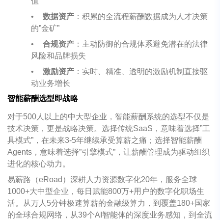
值
•
数据资产
：积累的全流程薪酬数据成为人才决策
的
”
金矿
”
•
合规资产
：主动防御的合规体系避免潜在的法律
风险和品牌损失
•
激励资产
：实时、精准、透明的激励机制直接驱
动业务增长
智能薪酬选型即战略
对于
500
人以上的中大型企业，智能薪酬系统的选型不仅是
技术决策，更是战略决策。选择传统
SaaS
，意味着选择
”
工
具模式
”
，在未来
3-5
年继续承受算薪之痛；选择智能薪酬
Agents
，意味着选择
”
引擎模式
”
，让薪酬管理成为驱动组织
进化的核心动力。
易薪路（
eRoad
）深耕人力资源数字化
20
年，服务全球
1000+
大中型企业，每日赋能
800
万
+
用户的数字化职场生
活。从万人
5
分钟极速算薪的金融级算力，到覆盖
180+
国家
的全球合规网络，从
39
个
AI
智能体的深度业务感知，到全流