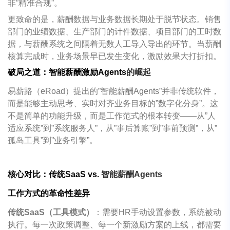
非
”
精准合规
”
。
更致命的是，薪酬数据与业务数据长期处于脱节状态。销售
部门的业绩数据、生产部门的计件数据、项目部门的工时数
据，与薪酬系统之间隔着无数人工导入导出的环节。当薪酬
核算完成时，业务场景早已发生变化，激励效果大打折扣。
破局之道：智能薪酬激励
Agents
的崛起
易薪路（
eRoad
）提出的
”
智能薪酬
Agents”
并非传统软件，
而是能够主动思考、实时对齐业务目标的
”
数字化分身
”
。这
不是简单的功能升级，而是工作范式的根本转变
——
从
”
人
适应系统
”
到
”
系统服务人
”
，从
”
事后算账
”
到
”
事前预测
”
，从
”
孤岛工具
”
到
”
业务引擎
”
。
核心对比：传统
SaaS vs.
智能薪酬
Agents
工作方式的革命性差异
传统
SaaS
（工具模式）
：需要
HR
手动设置参数，系统被动
执行。每一次政策调整、每一个新激励方案的上线，都需要