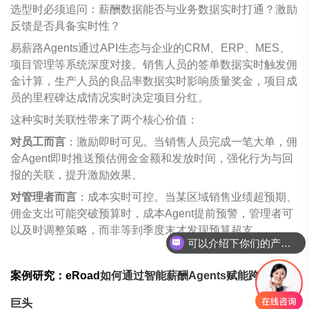
选型时必须追问：薪酬数据能否与业务数据实时打通？激励
反馈是否具备实时性？
易薪路
Agents
通过
API
生态与企业的
CRM
、
ERP
、
MES
、
项目管理等系统深度对接。销售人员的签单数据实时触发佣
金计算，生产人员的良品率数据实时影响质量奖金，项目成
员的里程碑达成情况实时决定项目分红。
这种实时关联性带来了两个核心价值：
对员工而言
：激励即时可见。当销售人员完成一笔大单，佣
金
Agent
即时推送预估佣金金额和发放时间，强化行为与回
报的关联，提升激励效果。
对管理者而言
：成本实时可控。当某区域销售业绩超预期、
佣金支出可能突破预算时，成本
Agent
提前预警，管理者可
以及时调整策略，而非等到季度末才发现预算超支。
可以介绍下你们的产品么
案例研究：
eRoad
如何通过智能薪酬
Agents
赋能跨国制造
巨头