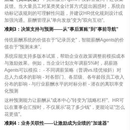
反馈。当大量员工对某类奖金计算方式提出困惑时，系统自
动标记该规则的可理解性问题，并建议
HR
优化规则设计或
加强沟通。薪酬管理从
”
单向发放
”
变为
”
双向互动
”
。
准则
3
：决策支持与预测
——
从
”
事后算账
”
到
”
事前导航
”
传统薪酬系统的价值在于
”
记录历史
”
，智能薪酬
Agents
的价
值在于
”
预测未来
”
。
系统应能支持多版本试算，帮助企业在政策调整前模拟成本
与激励效果。例如，当企业计划次年调薪
5%
时，易薪路
Agents
可以模拟：
-
不同调薪策略（普调
vs.
绩优倾斜）对
总人力成本的影响
-
对各部门、各层级、各年龄段员工收入
分布的影响
-
与行业薪酬水平的对标分析
-
潜在的离职率变
化预测
这种预测能力让薪酬从
”
成本中心
”
转变为
”
战略杠杆
”
。
HR
可
以在董事会汇报时，不仅展示
”
花了多少钱
”
，更能论证
”
怎么
花更值
”
。
准则
4
：业务关联性
——
让激励成为业绩的
”
加速器
”