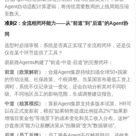
Agent
自动适配计算逻辑，将传统需要数周的上线周期压缩
至数天。
准则
2
：全流程闭环能力
——
从
”
前道
”
到
”
后道
”
的
Agent
协
同
选型时必须审视：系统是否真正实现了全流程闭环，还是仅
仅在某个环节提供了工具？
易薪路
Agents
构建了
”
前道
-
中道
-
后道
”
的完整闭环：
前道（政策解析）
：合规
Agent
集群持续扫描全球
50+
国家
的劳动法规、社保政策、个税调整。当某国宣布最低工资上
调时，系统不仅记录这一变化，还会自动分析其对不同职
级、不同地区员工的影响范围，生成调整建议报告。
中道（核算模拟）
：算薪
Agent
集群支持多版本试算。
HR
可
以在正式发薪前，模拟
”
如果销售提成比例提高
2%““
如果新
增项目奖金包
”
等场景下的成本变化和员工收入分布。这种
”
沙盘推演
”
能力让薪酬决策从
”
拍脑袋
”
变为
”
数据驱动
”
。
后道（员工反馈）
：员工服务
Agent
不仅解答疑问，还收集