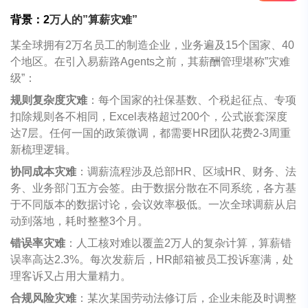
背景：
2
万人的
”
算薪灾难
”
某全球拥有
2
万名员工的制造企业，业务遍及
15
个国家、
40
个地区。在引入易薪路
Agents
之前，其薪酬管理堪称
”
灾难
级
”
：
规则复杂度灾难
：每个国家的社保基数、个税起征点、专项
扣除规则各不相同，
Excel
表格超过
200
个，公式嵌套深度
达
7
层。任何一国的政策微调，都需要
HR
团队花费
2-3
周重
新梳理逻辑。
协同成本灾难
：调薪流程涉及总部
HR
、区域
HR
、财务、法
务、业务部门五方会签。由于数据分散在不同系统，各方基
于不同版本的数据讨论，会议效率极低。一次全球调薪从启
动到落地，耗时整整
3
个月。
错误率灾难
：人工核对难以覆盖
2
万人的复杂计算，算薪错
误率高达
2.3%
。每次发薪后，
HR
邮箱被员工投诉塞满，处
理客诉又占用大量精力。
合规风险灾难
：某次某国劳动法修订后，企业未能及时调整