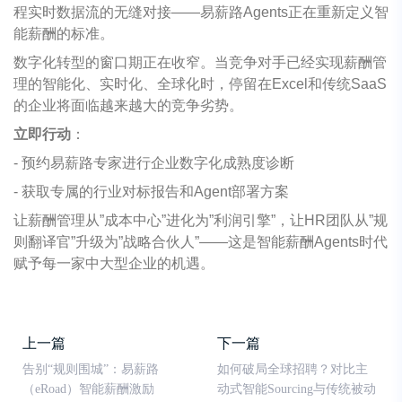
程实时数据流的无缝对接
——
易薪路
Agents
正在重新定义智
能薪酬的标准。
数字化转型的窗口期正在收窄。当竞争对手已经实现薪酬管
理的智能化、实时化、全球化时，停留在
Excel
和传统
SaaS
的企业将面临越来越大的竞争劣势。
立即行动
：
-
预约易薪路专家进行企业数字化成熟度诊断
-
获取专属的行业对标报告和
Agent
部署方案
让薪酬管理从
”
成本中心
”
进化为
”
利润引擎
”
，让
HR
团队从
”
规
则翻译官
”
升级为
”
战略合伙人
”——
这是智能薪酬
Agents
时代
赋予每一家中大型企业的机遇。
上一篇
下一篇
告别“规则围城”：易薪路
如何破局全球招聘？对比主
（eRoad）智能薪酬激励
动式智能Sourcing与传统被动