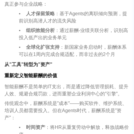
真正参与企业战略：
•
人才保留策略
：基于
Agents
的离职倾向预测，提
前识别高潜人才的流失风险
•
组织效能分析
：通过薪酬
-
业绩关联分析，识别高
投入低产出的业务单元
•
全球化扩张支持
：新国家业务启动时，薪酬体系
可以在
1
周内完成合规适配，而非过去的
2
个月
从
”
工具
”
转型为
”
资产
”
重新定义智能薪酬的价值
智能薪酬不是简单的
IT
支出，而是通过降低管理损耗、提升
人效、规避合规罚款，进而重塑企业利润中心的
”
引擎
”
。
传统观念中，薪酬系统是
”
成本
”——
购买软件、维护系统、
培训人员都需要投入。但在
Agents
时代，薪酬系统是
”
资
产
”
：
•
时间资产
：将
HR
从重复劳动中解放，释放战略价