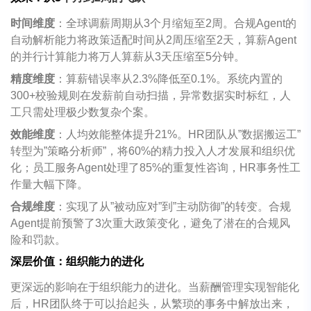
时间维度
：全球调薪周期从
3
个月缩短至
2
周。合规
Agent
的
自动解析能力将政策适配时间从
2
周压缩至
2
天，算薪
Agent
的并行计算能力将万人算薪从
3
天压缩至
5
分钟。
精度维度
：算薪错误率从
2.3%
降低至
0.1%
。系统内置的
300+
校验规则在发薪前自动扫描，异常数据实时标红，人
工只需处理极少数复杂个案。
效能维度
：人均效能整体提升
21%
。
HR
团队从
”
数据搬运工
”
转型为
”
策略分析师
”
，将
60%
的精力投入人才发展和组织优
化；员工服务
Agent
处理了
85%
的重复性咨询，
HR
事务性工
作量大幅下降。
合规维度
：实现了从
”
被动应对
”
到
”
主动防御
”
的转变。合规
Agent
提前预警了
3
次重大政策变化，避免了潜在的合规风
险和罚款。
深层价值：组织能力的进化
更深远的影响在于组织能力的进化。当薪酬管理实现智能化
后，
HR
团队终于可以抬起头，从繁琐的事务中解放出来，