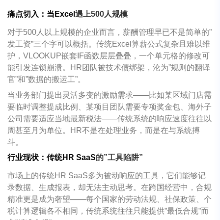
痛点切入：当
Excel
遇上
500
人规模
对于
500
人以上规模的企业而言，薪酬管理早已不是简单的
”
发工资
”
三个字可以概括。传统
Excel
算薪公式复杂且难以维
护，
VLOOKUP
嵌套
IF
函数层层叠叠，一个单元格的修改可
能引发连锁崩溃。
HR
团队被技术债绑架，沦为
”
规则的翻译
官
”
和
”
数据的搬运工
”
。
当业务部门提出灵活多变的激励需求
——
比如某区域门店需
要临时调整提成比例、某项目团队需要专项奖金包、海外子
公司需要适应当地最新税法
——
传统系统的响应速度往往以
周甚至月为单位。
HR
不是在处理业务，而是在与系统搏
斗。
行业现状：传统
HR SaaS
的
”
工具陷阱
”
市场上的传统
HR SaaS
多为被动响应的工具，它们能够记
录数据、生成报表，却无法主动思考。在跨国经营中，合规
精准更是成为奢望
——
每个国家的劳动法规、社保政策、个
税计算逻辑各不相同，传统系统往往只能提供
”
最低合规
”
而