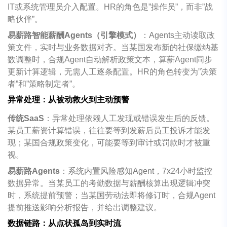
IT
或系统管理员介入配置。
HR
的角色是
”
操作员
”
，而非
”
战
略伙伴
”
。
易薪路智能薪酬
Agents
（引擎模式）
：
Agents
主动读取政
策文件，实时与业务数据对齐。当某国发布新的社保缴纳基
数调整时，合规
Agent
自动解析政策文本，算薪
Agent
同步
更新计算逻辑，无需人工逐条配置。
HR
的角色转变为
”
决策
者
”
和
”
策略制定者
”
。
异常处理：从被动救火到主动预警
传统
SaaS
：异常处理依赖人工发现或错误发生后的反馈。
某员工薪资计算错误，往往要等到发薪后员工投诉才能发
现；某国合规政策变化，可能要等到审计或罚款时才被重
视。
易薪路
Agents
：系统内置风险感知
Agent
，
7x24
小时监控
数据异常。当某员工的考勤数据与薪酬核算出现逻辑冲突
时，系统提前预警；当某国劳动法即将修订时，合规
Agent
提前推送影响分析报告，并给出调整建议。
数据链路：从点状孤岛到实时流