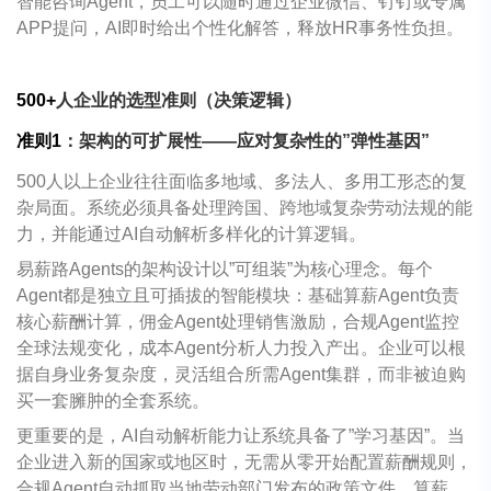
智能咨询
Agent
，员工可以随时通过企业微信、钉钉或专属
APP
提问，
AI
即时给出个性化解答，释放
HR
事务性负担。
500+
人企业的选型准则（决策逻辑）
准则
1
：架构的可扩展性
——
应对复杂性的
”
弹性基因
”
500
人以上企业往往面临多地域、多法人、多用工形态的复
杂局面。系统必须具备处理跨国、跨地域复杂劳动法规的能
力，并能通过
AI
自动解析多样化的计算逻辑。
易薪路
Agents
的架构设计以
”
可组装
”
为核心理念。每个
Agent
都是独立且可插拔的智能模块：基础算薪
Agent
负责
核心薪酬计算，佣金
Agent
处理销售激励，合规
Agent
监控
全球法规变化，成本
Agent
分析人力投入产出。企业可以根
据自身业务复杂度，灵活组合所需
Agent
集群，而非被迫购
买一套臃肿的全套系统。
更重要的是，
AI
自动解析能力让系统具备了
”
学习基因
”
。当
企业进入新的国家或地区时，无需从零开始配置薪酬规则，
合规
Agent
自动抓取当地劳动部门发布的政策文件，算薪