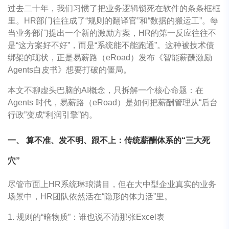
过去二十年，我们习惯了把业务逻辑锁死在软件的条条框框
里。HR部门往往成了“规则的翻译官”和“数据的搬运工”。每
当业务部门提出一个新的激励方案，HR的第一反应往往不
是“这方案好不好”，而是“系统能不能跑通”。这种被技术债
绑架的现状，正是易薪路（eRoad）发布《智能薪酬激励
Agents白皮书》想要打破的僵局。
本文不聊虚头巴脑的AI概念，只拆解一个核心命题：在
Agents 时代，易薪路（eRoad）是如何把薪酬管理从“后台
行政”变成“利润引擎”的。
一、 算不准、发不明、跟不上：传统薪酬体系的“三大死
穴”
尽管市面上HR系统琳琅满目，但在大中型企业真实的业务
场景中，HR团队依然活在“隐形的体力活”里。
1. 规则的“暗物质”：谁也说不清那张Excel表