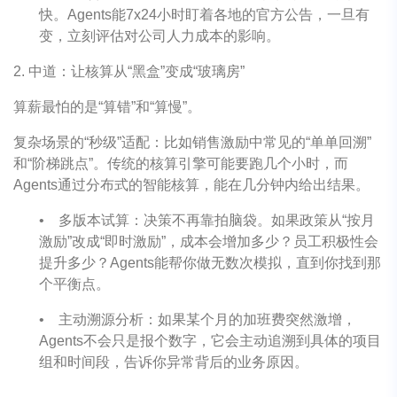
快。Agents能7x24小时盯着各地的官方公告，一旦有
变，立刻评估对公司人力成本的影响。
2. 中道：让核算从“黑盒”变成“玻璃房”
算薪最怕的是“算错”和“算慢”。
复杂场景的“秒级”适配：比如销售激励中常见的“单单回溯”
和“阶梯跳点”。传统的核算引擎可能要跑几个小时，而
Agents通过分布式的智能核算，能在几分钟内给出结果。
•
多版本试算：决策不再靠拍脑袋。如果政策从“按月
激励”改成“即时激励”，成本会增加多少？员工积极性会
提升多少？Agents能帮你做无数次模拟，直到你找到那
个平衡点。
•
主动溯源分析：如果某个月的加班费突然激增，
Agents不会只是报个数字，它会主动追溯到具体的项目
组和时间段，告诉你异常背后的业务原因。