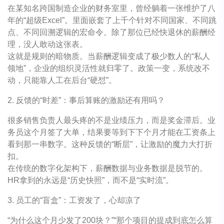
在某知名跨国制造企业的财务室里，曾经躺着一张维护了八
年的“超级Excel”。里面嵌套了上千个针对不同国家、不同跳
点、不同回溯逻辑的宏命令。除了那位已经快退休的薪酬经
理，没人敢动这张表。
这就是规则的暗物质。当薪酬逻辑变成了极少数人的“私人
领地”，企业的组织灵活性就归零了。政策一变，系统改不
动，只能靠人工在后台“硬怼”。
2. 反馈的“时差”：事后算账的激励还有用吗？
很多销售负责人最头疼的不是业绩压力，而是奖金滞后。业
务员这个月签了大单，结果要等到下下个月才能在工资条上
看到那一串数字。这种反馈的“断层”，让激励的魔力大打折
扣。
在传统的数字化架构下，薪酬数据与业务数据是脱节的。
HR拿到的永远是“历史快照”，而不是“实时流”。
3. 员工的“盲盒”：工资发了，心却凉了
“为什么这个月少发了200块？”“那个项目的提成到底怎么算