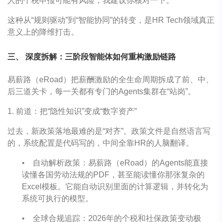
人的个税申报可能有风险，我建议你核对一下。”
这种从“规则驱动”到“智能协同”的转变，是HR Tech领域真正
意义上的降维打击。
三、 深度拆解：三阶段智能体如何重构激励链路
易薪路（eRoad）把薪酬激励的全生命周期拆成了前、中、
后三道关卡，每一关都有专门的Agents集群在“站岗”。
1. 前道：把“隐性知识”变成“数字资产”
过去，新政策落地最难的是“对齐”。政策文件是自然语言写
的，系统配置是代码写的，中间全靠HR的人脑翻译。
•
自动解析政策：易薪路（eRoad）的Agents能直接
读懂各国劳动法规的PDF，甚至能读懂你那张复杂的
Excel模板。它能自动识别里面的计算逻辑，并转化为
系统可执行的模型。
•
全球合规追踪：2026年的个税和社保政策变动极