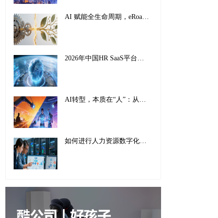
AI 赋能全生命周期，eRoad iBuilder重塑员工体验：从 “敬业” 到 “活力”
2026年中国HR SaaS平台影响力排行榜：AI驱动下的全球化人力资源管理新范式
AI转型，本质在“人”：从工具适配到组织重塑的全面革新
如何进行人力资源数字化转型：传统巨头的成功经验与实施指南