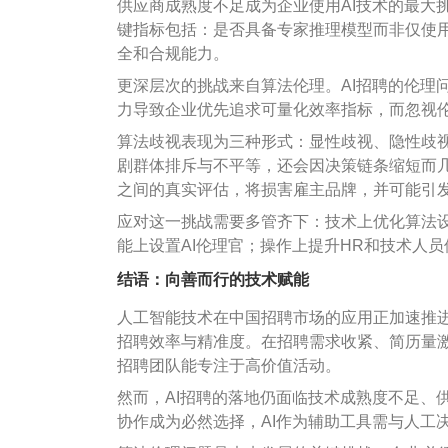
供应商成熟度不足成为企业使用AI技术的最大挑
键指标包括：是否具备专家推理模型而非仅使用
全和合规能力。
更深层次的挑战来自算法伦理。AI招聘的伦理
力导致企业优先追求可量化效率指标，而忽视
算法歧视表现为三种形式：显性歧视、隐性歧
剧群体排斥与不平等，还会因决策链条缩短而
之间的真实评估，将损害雇主品牌，并可能引
应对这一挑战需要多管齐下：技术上优化算法
能上设置AI伦理官；操作上提升HR和技术人
结语：向善而行的技术赋能
人工智能技术在中国招聘市场的应用正加速推
招聘效率与精准度。在招聘需求收紧、简历量激
招聘团队能专注于高价值活动。
然而，AI招聘的落地仍面临技术成熟度不足、
协作成为必然选择，AI作为辅助工具需与人工