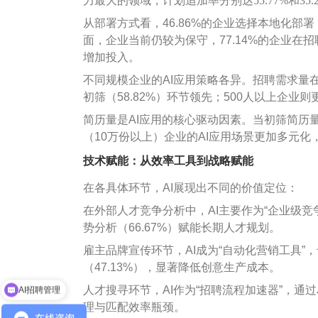
力最大的领域，计划追加率分别达55.77%和35.
从部署方式看，46.86%的企业选择本地化
面，企业当前仍较为保守，77.14%的企业在招
增加投入。
不同规模企业的AI应用策略各异。招聘需求量在1
初筛（58.82%）环节领先；500人以上企业
简历量是AI应用的核心驱动因素。当初筛简历量
（10万份以上）企业的AI应用场景更加多元化
技术赋能：从效率工具到战略赋能
在各具体环节，AI展现出不同的价值定位：
在外部人才竞争分析中，AI主要作为“企业级竞
势分析（66.67%）赋能长期人才规划。
雇主品牌宣传环节，AI成为“自动化营销工具”，
（47.13%），显著降低创意生产成本。
人才搜寻环节，AI作为“招聘流程加速器”，通过
AI招聘管理
理与匹配效率瓶颈。