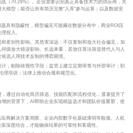
战（70.29%）。企业需要识别真正具备技术力的供应商，关
大模型；能否让所有简历完整“入库”参与运算；以及数据安
问题具有隐蔽性，模型偏见可能藏在数据分布中，商业ROI压
伦理投入。
视和差别性影响。其危害深远：不仅复制和放大社会偏见，加
几何级放大错误影响。长远来看，若放任算法筛选替代人与人
发候选人用技术反制的博弈困境。
设计，剔除歧视性字段；监管上建立定期审查与外部审计；职
员伦理培训；法律上推动合规和规范化。
进，通过自动化简历筛选、技能匹配和流程优化，显著提升了
增的背景下，AI帮助企业实现精益选才和团队价值重塑，使
供应商解决方案局限、企业内部数字化基础薄弱等瓶颈。人机
决策深度结合，才能确保结果的可靠性和客观性。