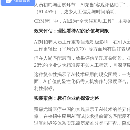
人员初筛与面试环节，AI充当“客观评估助手”，
（61.45%），减少人工偏见与时间消耗。
CRM管理中，AI成为“全天候互动工具”，主
效果评估：理性看待AI的价值与局限
AI对招聘人员工作重塑呈现积极影响。在引入新方
工作更轻松（平均分3.79）等方面均有良好表
但在人岗匹配层面，效果评估呈现复杂图景。虽然
28%的企业认为精准度不如人工筛选，且深度应
这种复杂性揭示了AI技术应用的现实困境：一
面，AI价值的显性化仍需人机协作与深度磨合
利性指标。
实践案例：标杆企业的探索之路
费森尤斯医疗中国的实践展示了AI技术的差异
像，在校招中应用AI面试技术提前筛选匹配度
过智能标签体系实现简历精准分类与匹配，降