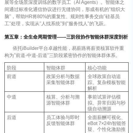
展等全场景深度训练的数字员工（AI Agents）。智能体之
间通过标准化通信协议进行无缝协同，形成有机的"组织大
脑"，帮助HR将80%的重复性、规则性事务交由"硅基员
工"处理，实现从"人找系统"到"服务找人"的飞跃。
第五章：全生命周期管理——三阶段协作智能体群深度剖析
依托iBuilder平台卓越性能，易薪路将薪资核算软件重
构为"前道-中道-后道"三阶段紧密协作的智能体群体系。
阶段
智能体群
核心功能
前道
政策分析与数据
全球政策自动追
采集智能体群
踪、复杂模板智能
解析
中道
核算、分析与溯
事前试算评估模
源智能体群
拟、异常归因与秒
级自动溯源
后道
员工体验与即时
全面薪酬可视化、
反馈智能体群
eBot 7×24h智能答
疑、个性化激励推