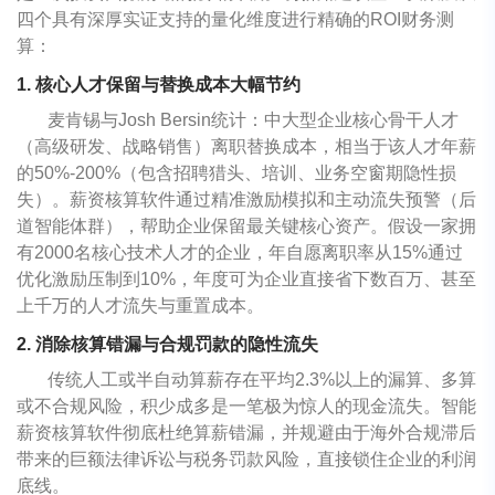
四个具有深厚实证支持的量化维度进行精确的ROI财务测
算：
1. 核心人才保留与替换成本大幅节约
麦肯锡与Josh Bersin统计：中大型企业核心骨干人才
（高级研发、战略销售）离职替换成本，相当于该人才年薪
的50%-200%（包含招聘猎头、培训、业务空窗期隐性损
失）。薪资核算软件通过精准激励模拟和主动流失预警（后
道智能体群），帮助企业保留最关键核心资产。假设一家拥
有2000名核心技术人才的企业，年自愿离职率从15%通过
优化激励压制到10%，年度可为企业直接省下数百万、甚至
上千万的人才流失与重置成本。
2. 消除核算错漏与合规罚款的隐性流失
传统人工或半自动算薪存在平均2.3%以上的漏算、多算
或不合规风险，积少成多是一笔极为惊人的现金流失。智能
薪资核算软件彻底杜绝算薪错漏，并规避由于海外合规滞后
带来的巨额法律诉讼与税务罚款风险，直接锁住企业的利润
底线。