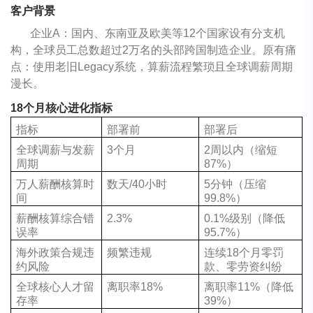
客户背景
企业A：国内、东南亚及欧美等12个国家设有分支机
构，全球员工总数超过2万名的头部跨国制造企业。原有痛
点：使用老旧Legacy系统，算薪流程繁琐且全球调薪周期
漫长。
18个月核心进化指标
指标
部署前
部署后
全球调薪与发薪
3个月
2周以内（缩短
周期
87%）
万人薪酬核算时
数天/40小时
5分钟（压缩
间
99.8%）
薪酬核算综合错
2.3%
0.1%级别（降低
误率
95.7%）
海外政策合规违
频繁违规
连续18个月零罚
约风险
款、零劳资纠纷
全球核心人才留
离职率18%
离职率11%（降低
存率
39%）