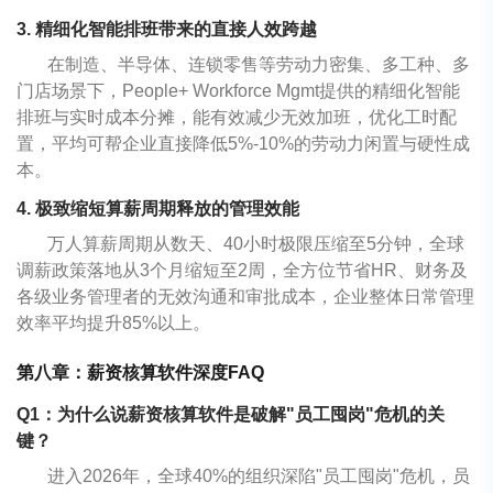
3. 精细化智能排班带来的直接人效跨越
在制造、半导体、连锁零售等劳动力密集、多工种、多
门店场景下，People+ Workforce Mgmt提供的精细化智能
排班与实时成本分摊，能有效减少无效加班，优化工时配
置，平均可帮企业直接降低5%-10%的劳动力闲置与硬性成
本。
4. 极致缩短算薪周期释放的管理效能
万人算薪周期从数天、40小时极限压缩至5分钟，全球
调薪政策落地从3个月缩短至2周，全方位节省HR、财务及
各级业务管理者的无效沟通和审批成本，企业整体日常管理
效率平均提升85%以上。
第八章：
薪资核算软件
深度FAQ
Q1：为什么说薪资核算软件是破解"员工囤岗"危机的关
键？
进入2026年，全球40%的组织深陷"员工囤岗"危机，员