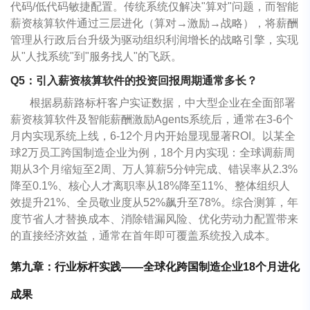
代码/低代码敏捷配置。传统系统仅解决"算对"问题，而智能
薪资核算软件通过三层进化（算对→激励→战略），将薪酬
管理从行政后台升级为驱动组织利润增长的战略引擎，实现
从"人找系统"到"服务找人"的飞跃。
Q5：引入薪资核算软件的投资回报周期通常多长？
根据易薪路标杆客户实证数据，中大型企业在全面部署
薪资核算软件及智能薪酬激励Agents系统后，通常在3-6个
月内实现系统上线，6-12个月内开始显现显著ROI。以某全
球2万员工跨国制造企业为例，18个月内实现：全球调薪周
期从3个月缩短至2周、万人算薪5分钟完成、错误率从2.3%
降至0.1%、核心人才离职率从18%降至11%、整体组织人
效提升21%、全员敬业度从52%飙升至78%。综合测算，年
度节省人才替换成本、消除错漏风险、优化劳动力配置带来
的直接经济效益，通常在首年即可覆盖系统投入成本。
第九章：行业标杆实践——全球化跨国制造企业18个月进化
成果