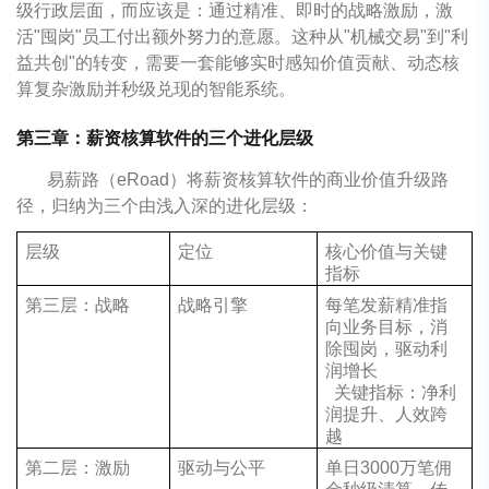
级行政层面，而应该是：通过精准、即时的战略激励，激
活"囤岗"员工付出额外努力的意愿。这种从"机械交易"到"利
益共创"的转变，需要一套能够实时感知价值贡献、动态核
算复杂激励并秒级兑现的智能系统。
第三章：薪资核算软件的三个进化层级
易薪路（eRoad）将薪资核算软件的商业价值升级路
径，归纳为三个由浅入深的进化层级：
层级
定位
核心价值与关键
指标
第三层：战略
战略引擎
每笔发薪精准指
向业务目标，消
除囤岗，驱动利
润增长
关键指标：净利
润提升、人效跨
越
第二层：激励
驱动与公平
单日3000万笔佣