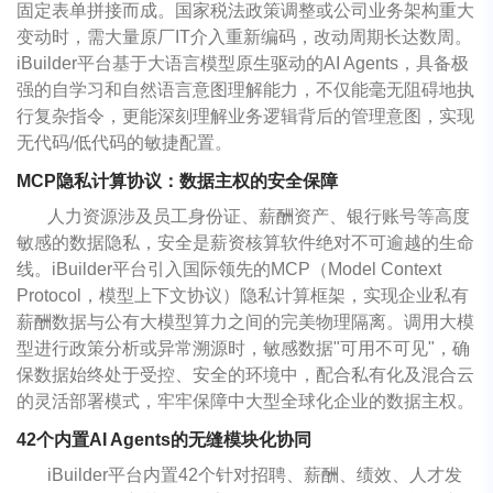
固定表单拼接而成。国家税法政策调整或公司业务架构重大
变动时，需大量原厂IT介入重新编码，改动周期长达数周。
iBuilder平台基于大语言模型原生驱动的AI Agents，具备极
强的自学习和自然语言意图理解能力，不仅能毫无阻碍地执
行复杂指令，更能深刻理解业务逻辑背后的管理意图，实现
无代码/低代码的敏捷配置。
MCP隐私计算协议：数据主权的安全保障
人力资源涉及员工身份证、薪酬资产、银行账号等高度
敏感的数据隐私，安全是薪资核算软件绝对不可逾越的生命
线。iBuilder平台引入国际领先的MCP（Model Context
Protocol，模型上下文协议）隐私计算框架，实现企业私有
薪酬数据与公有大模型算力之间的完美物理隔离。调用大模
型进行政策分析或异常溯源时，敏感数据"可用不可见"，确
保数据始终处于受控、安全的环境中，配合私有化及混合云
的灵活部署模式，牢牢保障中大型全球化企业的数据主权。
42个内置AI Agents的无缝模块化协同
iBuilder平台内置42个针对招聘、薪酬、绩效、人才发