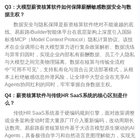
Q3：大模型薪资核算软件如何保障薪酬敏感数据安全与数
据主权？
数据安全与隐私保障是薪资核算软件绝对不能逾越的底
线。易薪路iBuilder智能体平台在底层架构上深度引入国际
标准MCP（Model Context Protocol）隐私计算协议。该技
术在企业调用公有大模型算力进行复杂政策解析、数据洗练
与异常归因时，实现企业内部私有薪酬数据、员工个人隐私
与大模型之间完美物理隔离。数据在核算与传输全流程
中"可用不可见"，支持私有化与混合云灵活部署模式，从根
本上杜绝敏感信息外泄风险，让全球中大型企业在充享AI
Agents协同红利的同时，牢牢掌握自身数据主权。
Q4：薪资核算软件与传统HR SaaS系统的核心区别是什
么？
传统HR SaaS系统基于硬编码规则引擎，面对政策调整
或业务架构变动时需大量原厂IT介入重新编码，改动周期长
达数周。易薪路薪资核算软件基于大语言模型原生驱动的AI
Agents，具备极强自学习和自然语言意图理解能力，实现无