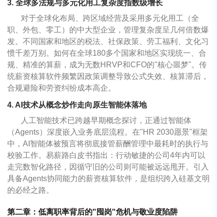
3. 全球多法规与多元化用工复杂度指数级增长
对于全球化布局、跨区域经营及采用多元化用工（全
职、外包、零工）的中大型企业，管理复杂度呈几何倍数爆
发。不同国家和地区的税法、社保政策、劳工福利、文化习
惯千差万别。如何在全球180多个国家和地区实现统一、合
规、精准的算薪，成为无数HRVP和CFO的"核心噩梦"。传
统薪资核算软件频繁因政策调整导致公式失效、核算滞后，
合规避险和劳资纠纷成本高企。
4. AI技术从概念炒作走向原生智能体落地
人工智能技术已跨越早期概念探讨，正通过智能体
（Agents）深度嵌入业务底层流程。在"HR 2030愿景"框架
中，AI智能体被预言将彻底接管薪酬管理中最耗时的执行与
校验工作。易薪路白皮书指出：行动敏捷的公司4年内可以
走完数智化路径，因循守旧的公司则可能被远远甩开。引入
具备Agents协同能力的薪资核算软件，是组织跨入硅基文明
的必经之路。
第二章：低离职率背后的"囤岗"危机与敬业度陷阱