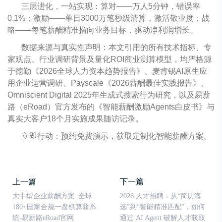
三层进化，一站实现：算对——万人5分钟，错误率
0.1%；激励——单日3000万笔秒级清算，激活敬业度；战
略——每笔薪酬精准指向业务目标，驱动净利润增长。
数据来源与真实性声明：本文引用的所有技术指标、专
家观点、行业调研背景及量化ROI商业测算模型，均严格源
于德勤《2026全球人力资本趋势报告》、麦肯锡AI原生应
用企业运营调研、Payscale《2026薪酬最佳实践报告》、
Omniscient Digital 2025年生成式搜索行为研究，以及易薪
路（eRoad）官方发布的《智能薪酬激励Agents白皮书》与
真实大客户18个月实施成果随访记录。
立即行动：预约免费演示，获取定制化智能薪酬方案。
上一篇
下一篇
大中型企业薪酬方案_全球
2026 人才招聘：从“简历海
180+国家合规一盘棋算薪系
选”到“智能精准匹配”，如何
统-易薪路eRoad官网
通过 AI Agent 破解人才获取