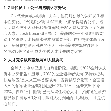
1. Z世代员工：公平与透明诉求升级
Z世代全面成为职场主力军，他们对薪酬的认知发生根
本性变化。"给我多少钱"固然重要，但"给得是否公平、透
明，是否与个人成长和价值贡献挂钩"才是决定敬业度的核
心因素。Josh Bersin研究指出：薪酬的公平性和透明度对
员工的影响，比薪酬水平本身重要7倍。在社交媒体高度发
达、薪酬信息逐渐对称的今天，任何薪资核算软件留下
的"模糊地带"都会成为优秀人才流失的导火索。
2. 人才竞争纵深发展与AI人机协同
全球人才争夺已进入白热化阶段。德勤《2026全球人力
资本趋势报告》显示，70%的企业领导者认为"保持敏捷与
快速响应"是未来三年首要战略。麦肯锡研究发现：全面投
入AI的领军企业运营利润提升12%-15%，运营支出下降
23%。仅靠"盲目砸钱"已无法留住核心人才。如何通过薪资
核算软件释放HR效能，赋能人机协同的组织建设，才是核
心所在。