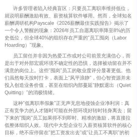
许多管理者陷入经典盲区：只要员工离职率维持低位，
就说明薪酬激励有效、薪资核算软件够用。然而，全球知名
薪酬调研机构Payscale《2026薪酬最佳实践报告》揭示了
一个令人警醒的现象：2026年员工自愿离职率降至8%的历
史低位，但全球40%的组织存在严重的"员工囤岗（Labor
Hoarding）"现象。
员工留任并非因为热爱工作或对公司前景充满信心，而
是出于对外部宏观环境不确定性的恐惧，选择被动留在并不
满意的岗位上。这些"囤岗"员工的敬业度评分显著更低。他
们虽然每天按时打卡，表面上"风平浪静"，但心智资源并未
投入创造业务价值，甚至在组织内部蔓延"静默退出（Quiet
Quitting）"的消极情绪。
这种"低离职率假象"正无声无息地侵蚀企业净利润：真
正有竞争力的人才随时可能在外部环境好转时转身离去；留
下来的"囤岗"员工如果得不到即时、精准的激励，将直接拉
低整体组织人效。现代中大型企业引入薪资核算软件的核心
目标，绝不应停留在"把工资发出去"或"让员工不离职"的初