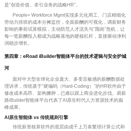
是"创造价值、牵引业务的战略HR"。
People+ Workforce Mgmt实现多元化用工、门店精细化
劳动力排班的成本分摊监控，全面薪酬的可视化，调薪财务
影响的事前试算模拟，主动防范人才流失与"囤岗"危机，让
每一笔薪酬投入都成为战略落地的硬核杠杆，直接驱动净利
润稳步增长。
第四章：eRoad iBuilder智能体平台的技术逻辑与安全护城
河
面对中大型全球化企业庞大、多变且敏感的薪酬数据处
理诉求，传统基于"硬编码（Hard-Coding）"的HR软件由于
修改成本高昂、架构臃肿，已难以跟上商业进化步伐。易薪
路iBuilder智能体平台代表了AI原生时代人力资源技术的巅
峰成果。
AI原生智能体 vs 传统规则引擎
传统薪资核算软件的底层由成千上万条繁琐计算公式和