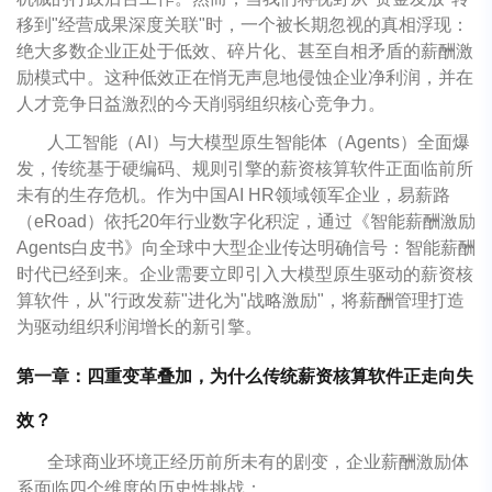
移到"经营成果深度关联"时，一个被长期忽视的真相浮现：
绝大多数企业正处于低效、碎片化、甚至自相矛盾的薪酬激
励模式中。这种低效正在悄无声息地侵蚀企业净利润，并在
人才竞争日益激烈的今天削弱组织核心竞争力。
人工智能（AI）与大模型原生智能体（Agents）全面爆
发，传统基于硬编码、规则引擎的薪资核算软件正面临前所
未有的生存危机。作为中国AI HR领域领军企业，易薪路
（eRoad）依托20年行业数字化积淀，通过《智能薪酬激励
Agents白皮书》向全球中大型企业传达明确信号：智能薪酬
时代已经到来。企业需要立即引入大模型原生驱动的薪资核
算软件，从"行政发薪"进化为"战略激励"，将薪酬管理打造
为驱动组织利润增长的新引擎。
第一章：四重变革叠加，为什么传统薪资核算软件正走向失
效？
全球商业环境正经历前所未有的剧变，企业薪酬激励体
系面临四个维度的历史性挑战：