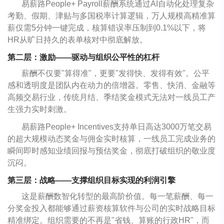
易薪路People+ Payroll薪酬系统通过AI自动化处理复杂
考勤、假期、津贴与多国税率计算逻辑，万人规模高精准算
薪仅需5分钟一键完成，核算错误率压制到0.1%以下，将
HR从旷日持久的表单核对中彻底解放。
第二层：激励——驱动与组织公平性的杠杆
薪酬不仅要"算得准"，更要"发得快、发得有效"。公平
感和透明度是团队内在动力的倍增器。零售、快消、金融等
高频交易行业，传统月结、季结奖金模式无法对一线员工产
生强力实时刺激。
易薪路People+ Incentives支持单日高达3000万笔交易
的超大规模动态奖金与佣金实时核算，一线员工完成业务的
瞬间即时感知业绩回报与预估奖金，彻底打破组织的敬业度
沉闷。
第三层：战略——支撑组织目标实现的利润引擎
这是薪酬数智化转型的最高阶价值。每一笔薪酬、每一
分奖金投入都能够通过薪资核算软件与公司的实时战略目标
精准绑定。组织需要的不再是"省钱、算账的行政HR"，而