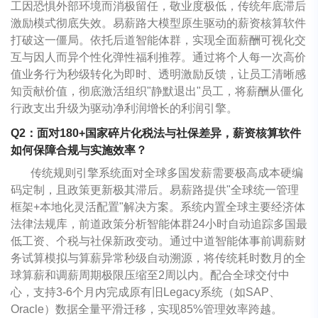
工因恐惧外部环境而消极留任，敬业度极低，传统年底滞后
激励模式彻底失效。易薪路大模型原生驱动的薪资核算软件
打破这一僵局。依托后道智能体群，实现全面薪酬可视化交
互与因人而异个性化弹性福利推荐。通过将个人每一次高价
值业务行为秒级转化为即时、透明激励反馈，让员工清晰感
知贡献价值，彻底激活组织"静默退出"员工，将薪酬从僵化
行政支出升级为驱动净利润增长的利润引擎。
Q2：面对180+国家碎片化税法与社保差异，薪资核算软件
如何保障合规与实施效率？
传统规则引擎系统面对全球多国发薪需要极高成本硬编
码定制，且政策更新极其滞后。易薪路提供"全球统一管理
框架+本地化灵活配置"解决方案。系统内置全球主要经济体
法律法规库，前道政策分析智能体群24小时自动追踪多国最
低工资、个税与社保新政变动。通过中道智能体事前调薪财
务试算模拟与算薪异常秒级自动溯源，将传统耗时数月的全
球算薪和调薪周期极限压缩至2周以内。配合全球交付中
心，支持3-6个月内完成原有旧Legacy系统（如SAP、
Oracle）数据全量平滑迁移，实现85%管理效率跨越。