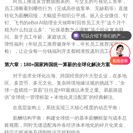
向员工推送富含数据图表的、可交互的可视化工资单，
员工清晰看到哪些行为（完成高价值客单、无缺勤等）直接
转化为薪酬回报，大幅提升组织公平感。嵌入企业微信、钉
钉、飞书的eBot AI助理全天候即时回答员工关于"这个月个
可以介绍下你们的产品么
税为什么扣这么多"、"社保基数怎么调整"等个性化复杂疑
问。基于员工年龄、家庭状况、职场画像，精准推荐个性化
你们是怎么收费的呢
弹性福利（年轻员工推荐健身年卡，年长员工推荐深度体
检），让企业每一分钱福利开支都精准投递到员工心坎里。
第六章：180+国家跨国统一算薪的全球化解决方案
对于追求全球化出海、跨国经营的中大型企业，在多地
区、多货币、多元文化、复杂跨境地缘法规的挑战下，"全
球一盘棋统一算薪"往往是HR最难以承受之重。易薪路提
供"全球统一管理框架 + 本地化灵活配置"的经典解法。
在底层架构上，系统实现三大核心维度的动态平衡：
薪酬结构平衡：构建全球统一的基本薪酬框架与成本总
账视图，同时无缝适配海外各经济体本地化的碎片化奖金、
特定个税减免及强制性法定福利组合。