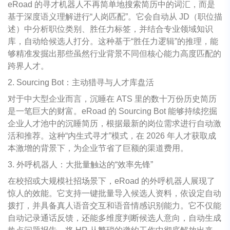
eRoad 的寻才机器人不再简单地搜索简历中的词汇，而是
基于深度语义理解进行“人岗匹配”。它会自动从 JD（职位描
述）中分析职位类别、胜任力标签，并结合专业领域知识
库，自动给候选人打分。这种基于“胜任力逻辑”的推理，能
够精准发掘出那些虽然行业背景不同但核心能力高度匹配的
跨界人才。
2. Sourcing Bot：主动猎寻与人才库盘活
对于中大型企业而言，沉睡在 ATS 里的数十万份历史简历
是一笔巨大的财富。eRoad 的 Sourcing Bot 能够持续挖掘
企业人才池中的沉睡简历，根据最新的岗位需求进行自动激
活和推荐。这种“内生式寻才”模式，在 2026 年人才获取成
本激增的背景下，为企业节省了巨额的渠道费用。
3. 外呼机器人：大批量触达的“效率先锋”
在校招或大规模社招场景下，eRoad 的外呼机器人展现了
惊人的效能。它支持一键批量导入候选人资料，依设定自动
拨打，并具备真人语音交互和语音情感识别能力。它不仅能
自动记录通话反馈，还能多维度判断候选人意向，自动生成