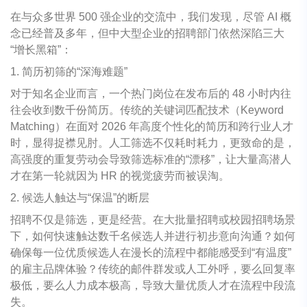
在与众多世界 500 强企业的交流中，我们发现，尽管 AI 概
念已经普及多年，但中大型企业的招聘部门依然深陷三大
“增长黑箱”：
1. 简历初筛的“深海难题”
对于知名企业而言，一个热门岗位在发布后的 48 小时内往
往会收到数千份简历。传统的关键词匹配技术（Keyword
Matching）在面对 2026 年高度个性化的简历和跨行业人才
时，显得捉襟见肘。人工筛选不仅耗时耗力，更致命的是，
高强度的重复劳动会导致筛选标准的“漂移”，让大量高潜人
才在第一轮就因为 HR 的视觉疲劳而被误淘。
2. 候选人触达与“保温”的断层
招聘不仅是筛选，更是经营。在大批量招聘或校园招聘场景
下，如何快速触达数千名候选人并进行初步意向沟通？如何
确保每一位优质候选人在漫长的流程中都能感受到“有温度”
的雇主品牌体验？传统的邮件群发或人工外呼，要么回复率
极低，要么人力成本极高，导致大量优质人才在流程中段流
失。