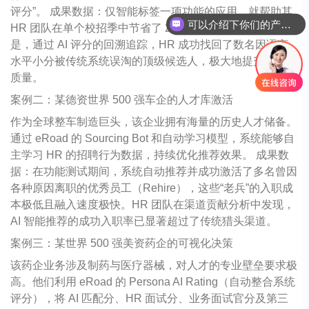
评分”。 成果数据：仅智能标签一项功能的应用，就帮助其
可以介绍下你们的产品么
HR 团队在单个校招季中节省了 2 人年的工时。更重要的
是，通过 AI 评分的回溯追踪，HR 成功找回了数名因语言
水平小分被传统系统误淘的顶级候选人，极大地提升了招聘
质量。
案例二：某德资世界 500 强车企的人才库激活
作为全球整车制造巨头，该企业拥有海量的历史人才储备。
通过 eRoad 的 Sourcing Bot 和自动学习模型，系统能够自
主学习 HR 的招聘行为数据，持续优化推荐效果。 成果数
据：在功能测试期间，系统自动推荐并成功激活了多名曾因
各种原因离职的优秀员工（Rehire），这些“老兵”的入职成
本极低且融入速度极快。HR 团队在渠道贡献分析中发现，
AI 智能推荐的成功入职率已显著超过了传统猎头渠道。
案例三：某世界 500 强美资药企的可视化决策
该药企业务涉及制药与医疗器械，对人才的专业壁垒要求极
高。他们利用 eRoad 的 Persona AI Rating（自动整合系统
评分），将 AI 匹配分、HR 面试分、业务面试官分及第三