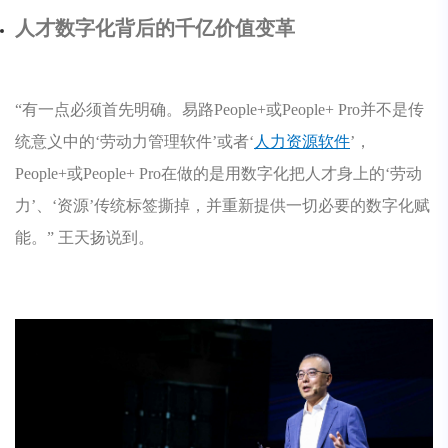
人才数字化背后的千亿价值变革
“有一点必须首先明确。易路People+或People+ Pro并不是传
统意义中的‘劳动力管理软件’或者‘
人力资源软件
’，
People+或People+ Pro在做的是用数字化把人才身上的‘劳动
力’、‘资源’传统标签撕掉，并重新提供一切必要的数字化赋
能。” 王天扬说到。