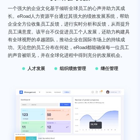
一个强大的企业文化基于倾听全球员工的心声并助力其成
长。eRoad人力资源平台通过其强大的绩效发展系统，帮助
企业全方位收集员工反馈，进行实时分析和反馈，从而提升
员工满意度。该平台不仅促进员工个人发展，还助力构建具
有全球视野的卓越团队，推动企业在国际市场上的持续成
功。无论您的员工分布在何处，eRoad都能确保每一位员工
的声音被听见，并在全球化进程中得到充分的发展机会。
人才发展
组织绩效管理
继任管理