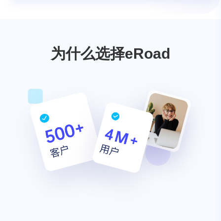
为什么选择eRoad