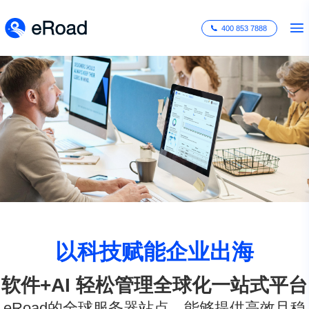
400 853 7888
以科技赋能企业出海
软件+AI 轻松管理全球化一站式平台
eRoad的全球服务器站点，能够提供高效且稳