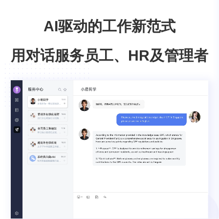
AI驱动的工作新范式
用对话服务员工、HR及管理者