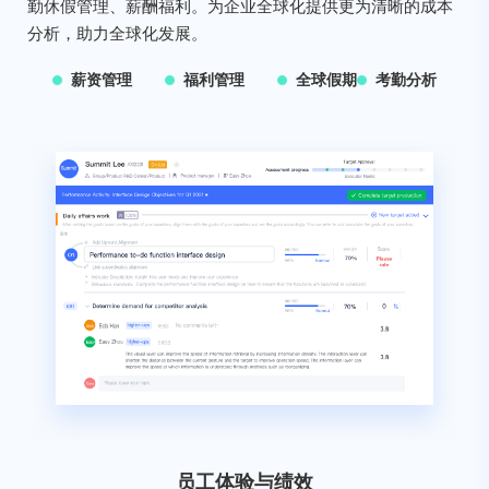
勤休假管理、薪酬福利。为企业全球化提供更为清晰的成本
分析，助力全球化发展。
薪资管理
福利管理
全球假期
考勤分析
员工体验与绩效