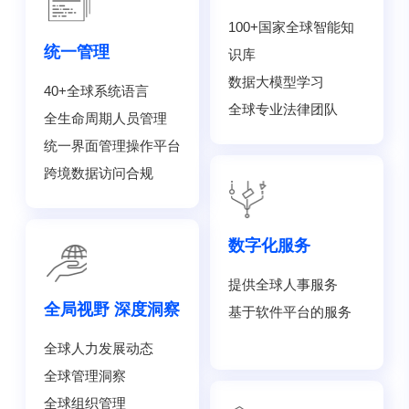
100+国家全球智能知
统一管理
识库
数据大模型学习
40+全球系统语言
全球专业法律团队
全生命周期人员管理
统一界面管理操作平台
跨境数据访问合规
数字化服务
提供全球人事服务
全局视野 深度洞察
基于软件平台的服务
全球人力发展动态
全球管理洞察
全球组织管理