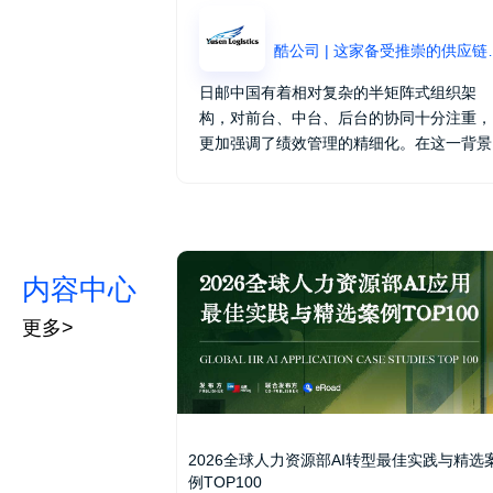
酷公司 | 这家备受推
日邮中国有着相对复杂的半矩阵式组织架
构，对前台、中台、后台的协同十分注重，
更加强调了绩效管理的精细化。在这一背景
下，日邮中国需要的是高度灵活的绩效管理
系统和流程，从而真正契合组织战略需求。
带着这一明确目标，又货比三家，日邮中国
最终选择了eRoad作为人力资源绩效管理数
字化转型路上的“硬核队友”。
内容中心
更多>
2026全球人力资源部AI转型最佳实践与精选
例TOP100