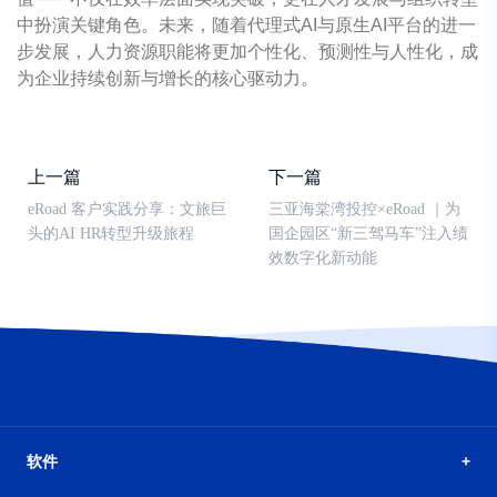
中扮演关键角色。未来，随着代理式AI与原生AI平台的进一
步发展，人力资源职能将更加个性化、预测性与人性化，成
为企业持续创新与增长的核心驱动力。
上一篇
下一篇
eRoad 客户实践分享：文旅巨
三亚海棠湾投控×eRoad ｜为
头的AI HR转型升级旅程
国企园区“新三驾马车”注入绩
效数字化新动能
软件