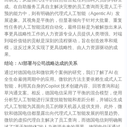
成。在自助服务工具自主解决完整的员工查询而无需人工干
预的能力中，则有明确的代理式人工智能（Agentic AI）发
展迹象。其视角是平衡的，但显著倾向于针对大批量、重复
性任务的人工智能流程自动化，最终目标是为被解放出来从
事更具战略性工作的人力资源专业人员提供人类增强。对端
到端价值链的贡献是深刻的流程驱动，旨在创造效率和规
模，这反过来又实现了更具战略性、由人力资源驱动的成
果。
结论：AI部署与公司战略达成的关系
通过对德国电信和微软两个案例的研究，我们了解了AI 在
全生命雇佣周期中的应用。微软的方法主要依赖生成式人工
智能，利用其自身的Copilot 技术创建内容、回答查询和起
草沟通文案。相反，德国电信采用了平衡的混合模型，使用
分析型人工智能进行深度技能智能和差距分析，并辅以生成
式人工智能为其面向员工的聊天机器人提供支持。此外，微
软和德国电信都显露出向代理式人工智能发展的明显趋势。
微软的虚拟代理自主解决了员工查询，而德国电信则明确阐
述了“基于智能体”的人力资源未来的愿景。德国电信还通过