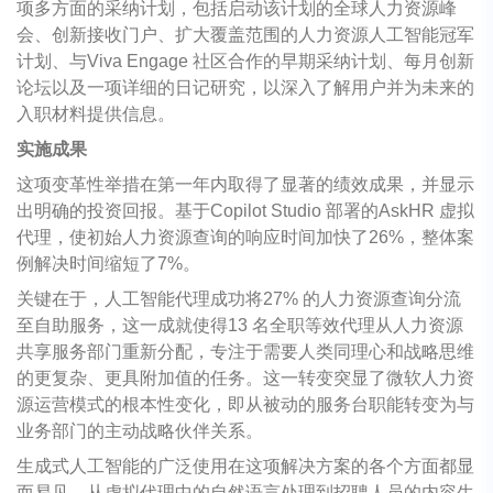
项多方面的采纳计划，包括启动该计划的全球人力资源峰
会、创新接收门户、扩大覆盖范围的人力资源人工智能冠军
计划、与Viva Engage 社区合作的早期采纳计划、每月创新
论坛以及一项详细的日记研究，以深入了解用户并为未来的
入职材料提供信息。
实施成果
这项变革性举措在第一年内取得了显著的绩效成果，并显示
出明确的投资回报。基于Copilot Studio 部署的AskHR 虚拟
代理，使初始人力资源查询的响应时间加快了26%，整体案
例解决时间缩短了7%。
关键在于，人工智能代理成功将27% 的人力资源查询分流
至自助服务，这一成就使得13 名全职等效代理从人力资源
共享服务部门重新分配，专注于需要人类同理心和战略思维
的更复杂、更具附加值的任务。这一转变突显了微软人力资
源运营模式的根本性变化，即从被动的服务台职能转变为与
业务部门的主动战略伙伴关系。
生成式人工智能的广泛使用在这项解决方案的各个方面都显
而易见，从虚拟代理中的自然语言处理到招聘人员的内容生