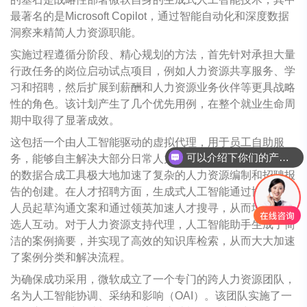
最著名的是Microsoft Copilot，通过智能自动化和深度数据
洞察来精简人力资源职能。
实施过程遵循分阶段、精心规划的方法，首先针对承担大量
行政任务的岗位启动试点项目，例如人力资源共享服务、学
习和招聘，然后扩展到薪酬和人力资源业务伙伴等更具战略
性的角色。该计划产生了几个优先用例，在整个就业生命周
期中取得了显著成效。
可以介绍下你们的产品么
这包括一个由人工智能驱动的虚拟代理，用于员工自助服
务，能够自主解决大部分日常人力资源查询。人工智能主导
你们是怎么收费的呢
的数据合成工具极大地加速了复杂的人力资源编制和招聘报
告的创建。在人才招聘方面，生成式人工智能通过协助招聘
人员起草沟通文案和通过领英加速人才搜寻，从而增强了候
选人互动。对于人力资源支持代理，人工智能助手生成了简
洁的案例摘要，并实现了高效的知识库检索，从而大大加速
了案例分类和解决流程。
为确保成功采用，微软成立了一个专门的跨人力资源团队，
名为人工智能协调、采纳和影响（OAI）。该团队实施了一