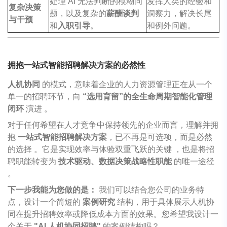
处理 AI 无法判断的模糊问
发挥人类的经验和
复杂决策
题，以及复杂的
薪酬谈判
洞察力，解决长尾
与干预
和
入职引导
。
和例外问题。
拥抱一站式智能招聘解决方案的必然性
人机协同
的模式，意味着企业的人力资源管理正在从一个
单一的招聘环节，向
“选用育留”的全生命周期智能化管理
闭环
演进 。
对于任何希望在人才竞争中保持领先的企业而言，理解并拥
抱
一站式智能招聘解决方案
，已不再是可选项，而是必然
的选择 。它是实现效率与体验双重飞跃的关键 ，也是将招
聘职能转变为
技术驱动、数据决策战略性职能
的唯一途径
。
下一步我能为您做的是：
我们可以结合您公司的业务特
点，设计一个简短的
案例研究
结构，用于具体展示人机协
同在提升招聘效率或降低成本方面的效果。您希望我设计一
个关于
"AI 人机协同招聘"
的案例结构吗？