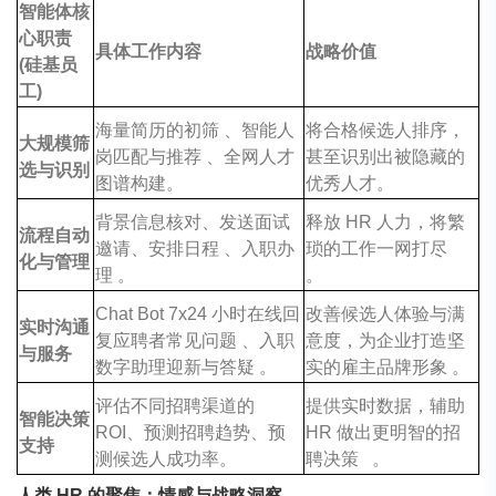
智能体核
心职责
具体工作内容
战略价值
(
硅基员
工
)
海量简历的初筛 、智能人
将合格候选人排序，
大规模筛
岗匹配与推荐 、全网人才
甚至识别出被隐藏的
选与识别
图谱构建。
优秀人才。
背景信息核对、发送面试
释放 HR 人力，将繁
流程自动
邀请、安排日程 、入职办
琐的工作一网打尽
化与管理
理 。
。
Chat Bot 7x24 小时在线回
改善候选人体验与满
实时沟通
复应聘者常见问题 、入职
意度，为企业打造坚
与服务
数字助理迎新与答疑 。
实的雇主品牌形象 。
评估不同招聘渠道的
提供实时数据，辅助
智能决策
ROI、预测招聘趋势、预
HR 做出更明智的招
支持
测候选人成功率。
聘决策 。
人类 HR 的聚焦：情感与战略洞察