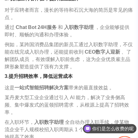
对于应聘者而言，漫长的等待和石沉大海的简历是常见的痛
点
。
通过
Chat Bot 24H
服务
和
入职数字助理
，企业能够提供
即时、顺畅的沟通和办理体验
。
例如，某跨国消费品集团的新员工通过入职数字助理，不仅
能在线完成入职办理，还能提前收到
CEO
数字人迎新
、了
解团队成员
，有效缓解入职前焦虑
，这为企业优质雇主品
牌形象塑造提供了强有力支撑
。
3.提升招聘效率，降低运营成本
这是
一站式智能招聘解决方案
带来的最直接效益
。
某丹麦大型工业企业通过引入
AI
能力，解决了业务侧高
频、集中爆发式的蓝领招聘需求
，从根源上提高了招聘效
率
。
在入职环节，
入职数字助理
全自动办理入职手续，使某物
你们是怎么收费的呢
流企业千人规模校招入职周期从
1
个月压缩至
3
天
，极大
地提高了效率
。