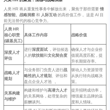
人类 HR 将从重复性事务中解放出来 ，聚焦于那些需要
情
感智能、战略洞察
和
人际互动
的高价值工作 。这是 AI 目
前无法替代的核心竞争力。
人类
HR
核心职责
具体工作内容
战略价值
(
碳基员工
)
进行
深度面试
，评估候选
确保人才与企业价
深度人才
人的
软技能
和
文化契合度
值观高度匹配，提
评估
。
升长期留存率。
与业务部门负责人进行
战
驱动人力资源管理
战略人才
略性的人才规划
、评估和
从执行转向战略决
规划
盘点企业人才池 。
策。
构建和维护与
高潜力人才
提升招聘成功率，
关系构建
的关系网络，处理复杂的
增强雇主品牌的温
与维护
薪酬谈判。
度和人情味。