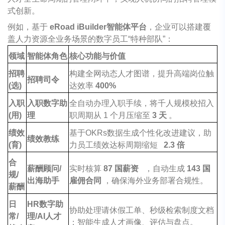
式创新。
例如，基于
eRoad
iBuilder智能体平台
，企业可以搭建覆
盖人力资源全业务场景的数字员工“特种部队”：
领域
智能体角色
核心功能与价值
招聘
构建全网动态人才图谱，提升高端岗位触
招聘司令
(选)
达效率
400%
入职
入职数字助
全自动办理入职手续，将千人规模校招入
(用)
理
职周期从 1 个月压缩至
3 天
。
绩效
基于OKRs数据生成个性化改进建议，助
绩效教练
(育)
力员工绩效达标周期缩短
2.3 倍
合
薪酬顾问/
实时核算
87 国薪资
，自动生成
143 国
规/
出海助手
雇佣合同
，确保海外业务部署合规性。
薪酬
日
HR
数字助
协助处理请休假工单、秒级检索制度文档
常/
理/AI人才
；智能生成人才画像、评估与盘点。