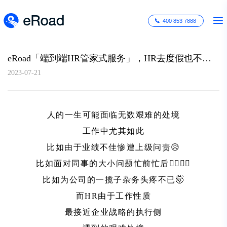
400 853 7888
eRoad「端到端HR管家式服务」，HR去度假也不怕！
2023-07-21
人的一生可能面临无数艰难的处境
工作中尤其如此
比如由于业绩不佳惨遭上级问责😥
比如面对同事的大小问题忙前忙后🏃‍♀️🏃‍♂️
比如为公司的一揽子杂务头疼不已🤯
而HR由于工作性质
最接近企业战略的执行侧