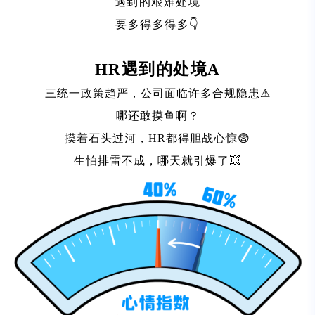
遇到的艰难处境
要多得多得多👇
HR遇到的处境A
三统一政策趋严，公司面临许多合规隐患⚠
哪还敢摸鱼啊？
摸着石头过河，HR都得胆战心惊😨
生怕排雷不成，哪天就引爆了💥