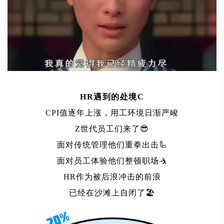
HR遇到的处境C
CPI值逐年上涨，用工环境日渐严峻
Z世代员工们来了😎
面对传统管理他们重拳出击🦾
面对员工体验他们整顿职场🤺
HR作为被后浪冲击的前浪
已经在沙滩上自闭了🏖