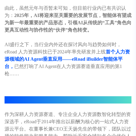
由此，虽然元年与否暂未可知，但目前行业内已有共识认
为：
2025年，AI将迎来至关重要的发展节点，智能体有望成
为新一年最重要的产品形态，引领AI从传统的“工具”角色向
更具互动性与协作性的“伙伴”角色转变。
AI盛行之下，当行业内外还在探讨风向与趋势如何时，
eRoad 人力资源科技已于2024年率先研发并上线
首个人力资
源领域的AI Agent垂直应用——
eRoad
iBuilder智能体平
台，
已然打响了AI Agent在人力资源赛道垂直应用的第1
枪……
01 深耕AI+赋能HR，从1个战略说起
作为深耕人力资源赛道、专注企业人力资源数智化转型的资
深选手，
eRoad
于2014年推出以薪酬为核心的一站式人力资
源云平台。在董事长兼CEO王天扬先生的带领下，团队以过