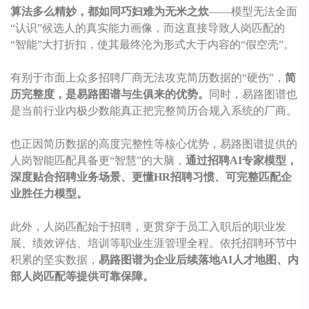
算法多么精妙，都如同巧妇难为无米之炊
——模型无法全面
“认识”候选人的真实能力画像，而这直接导致人岗匹配的
“智能”大打折扣，使其最终沦为形式大于内容的“假空壳”。
有别于市面上众多招聘厂商无法攻克简历数据的“硬伤”，
简
历完整度，是易路图谱与生俱来的优势。
同时，易路图谱也
是当前行业内极少数能真正把完整简历合规入系统的厂商。
也正因简历数据的高度完整性等核心优势，易路图谱提供的
人岗智能匹配具备更“智慧”的大脑，
通过招聘AI专家模型，
深度贴合招聘业务场景、更懂HR招聘习惯、可完整匹配企
业胜任力模型。
此外，人岗匹配始于招聘，更贯穿于员工入职后的职业发
展、绩效评估、培训等职业生涯管理全程。依托招聘环节中
积累的坚实数据，
易路图谱为企业后续落地AI人才地图、内
部人岗匹配等提供可靠保障。