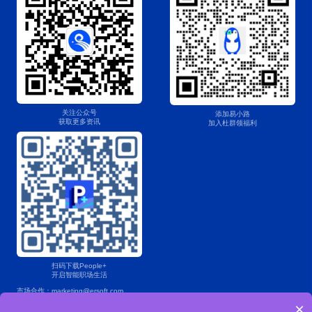
关注公众号
添加易小路
获取更多资讯
加入杜群领福利
扫码下载People+
开启智能职场生活
市场合作：marketing@ersoft.com
×
产品咨询：400 853 7888