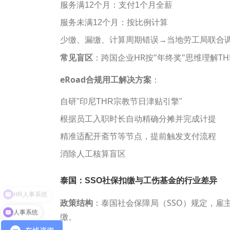
服务满12个月：支付1个月全薪
服务未满12个月：按比例计算
少缴、漏缴、计算周期错误→当地劳工局联合
常见盲区
：跨国企业HR按"年终奖"思维理解TH
eRoad
合规用工解决方案
：
自研"印尼THR宗教节日津贴引擎"
根据员工入职时长自动精确分摊并完成计提
精准适配开斋节等节点，提前触发支付流程
消除人工核算盲区
泰国：SSO社保扣缴与工伤基金的行业差异
政策结构
：泰国社会保障局（SSO）规定，雇主与
人事系统
缴。