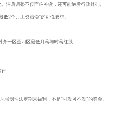
化。滞后调整不仅面临补缴，还可能触发行政处罚。
最低2个月工资赔偿"的刚性要求。
动对齐一区至四区最低月薪与时薪红线
操作
aya）是印尼强制性法定期末福利，不是"可发可不发"的奖金。