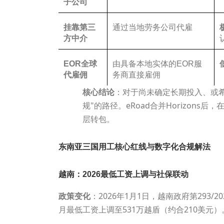
子公司
挂靠第三
通过当地劳务公司代雇
方中介
EOR
全球
由具备本地实体的EOR服
代雇佣
务商直接雇佣
核心结论
：对于尚未确定长期投入、或希
规"的路径。eRoad合并Horizon
层转包。
东南亚三国用工核心红线与数字化合规解法
越南：2026最低工资上调与社保联动
政策变化
：2026年1月1日，越南政府第293/
月最低工资上调至531万越盾（约合210美元）