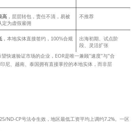
极高
，层层转包，责任不清，易被
不推荐
认定为虚假雇佣
低
，本地实体直接签约，100%合规
出海初期、试点阶
段、灵活扩张
望快速验证市场的企业，EOR是唯一兼顾"速度"与"合
s后，在印尼、越南、泰国拥有直接掌控的本地实体，而非层
2025/ND-CP号法令生效，地区最低工资平均上调约7.2%。一区
。