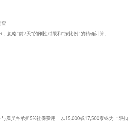
调查
R，忽略"前7天"的刚性时限和"按比例"的精确计算。
雇员各承担5%社保费用，以15,000或17,500泰铢为上限扣