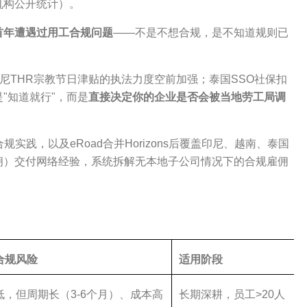
机构公开统计）。
首年遭遇过用工合规问题
——不是不想合规，是不知道规则已
；印尼THR宗教节日津贴的执法力度空前加强；泰国SSO社保扣
"知道就行"，而是
直接决定你的企业是否会被当地劳工局调
的合规实践，以及eRoad合并Horizons后覆盖印尼、越南、泰国
，全球代雇佣）交付网络经验，系统拆解无本地子公司情况下的合规雇佣
合规风险
适用阶段
低，但周期长（3-6个月）、成本高
长期深耕，员工>20人