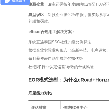
隐藏变量
：雇主还需按年度缴纳0.2%至1.0%
典型误区
：科技企业按0.2%申报，但实际从
补缴和罚款。
eRoad
合规用工解决方案
：
系统直连泰国SSO社保扣缴比例算法
根据企业实际业务形态（高新科技、电商运营
每月薪资表自动生成并代扣代缴
杜绝因"行业认定偏差"导致的合规风险
EOR模式选型：为什么eRoad+Hori
底层能力对比
评估维度
传统EOR中介