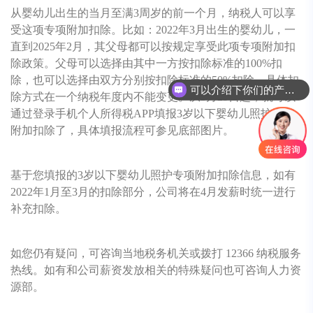
从婴幼儿出生的当月至满3周岁的前一个月，纳税人可以享
受这项专项附加扣除。比如：2022年3月出生的婴幼儿，一
直到2025年2月，其父母都可以按规定享受此项专项附加扣
除政策。
父母可以选择由其中一方按扣除标准的100%扣
可以介绍下你们的产品么
除，也可以选择由双方分别按扣除标准的50%扣除，具体扣
你们是怎么收费的呢
除方式在一个纳税年度内不能变更。
从3月29日起，就可以
通过登录手机个人所得税APP填报3岁以下婴幼儿照护专项
附加扣除了，具体填报流程可参见底部图片。
基于您填报的3岁以下婴幼儿照护专项附加扣除信息，如有
2022年1月至3月的扣除部分，公司将在4月发薪时统一进行
补充扣除。
如您仍有疑问，可咨询当地税务机关或拨打 12366 纳税服务
热线。如有和公司薪资发放相关的特殊疑问也可咨询人力资
源部。