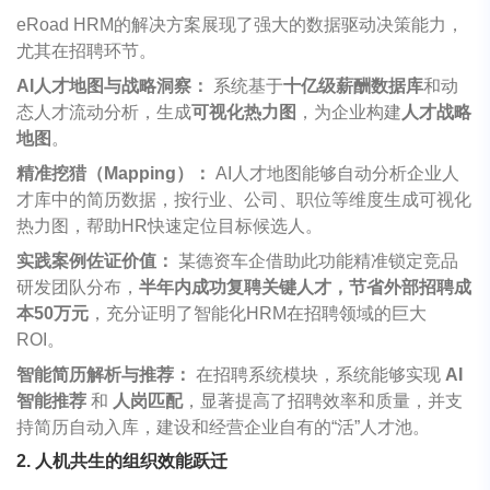
eRoad
HRM的解决方案展现了强大的数据驱动决策能力，
尤其在招聘环节。
AI
人才地图与战略洞察：
系统基于
十亿级薪酬数据库
和动
态人才流动分析，生成
可视化热力图
，为企业构建
人才战略
地图
。
精准挖猎（Mapping）：
AI人才地图能够自动分析企业人
才库中的简历数据，按行业、公司、职位等维度生成可视化
热力图，帮助HR快速定位目标候选人。
实践案例佐证价值：
某德资车企借助此功能精准锁定竞品
研发团队分布，
半年内成功复聘关键人才，节省外部招聘成
本50万元
，充分证明了智能化HRM在招聘领域的巨大
ROI。
智能简历解析与推荐：
在招聘系统模块，系统能够实现
AI
智能推荐
和
人岗匹配
，显著提高了招聘效率和质量，并支
持简历自动入库，建设和经营企业自有的“活”人才池。
2. 人机共生的组织效能跃迁