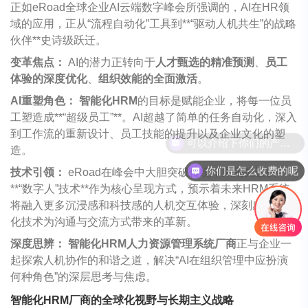
正如
eRoad
全球企业AI云端数字峰会所强调的，AI在HR领
域的应用，正从“流程自动化”工具到**“驱动人机共生”的战略
伙伴**史诗级跃迁。
变革焦点：
AI的潜力正转向于
人才甄选的精准预测
、
员工
体验的深度优化
、
组织效能的全面激活
。
AI
重塑角色：
智能化HRM
的目标是赋能企业，将每一位员
工塑造成**“超级员工”**。AI超越了简单的任务自动化，深入
到工作流的重新设计、员工技能的提升以及企业文化的塑
造。
你们是怎么收费的呢
技术引领：
eRoad
在峰会中大胆突破传统，采用先进的
**“数字人”技术**作为核心呈现方式，预示着未来HRM系统
将融入更多沉浸感和科技感的人机交互体验，深刻感受数智
化技术为沟通与交流方式带来的革新。
深度思辨：
智能化HRM人力资源管理系统厂商
正与企业一
起探索人机协作的和谐之道，解决“AI在组织管理中应扮演
何种角色”的深层思考与焦虑。
智能化HRM厂商的全球化视野与长期主义战略