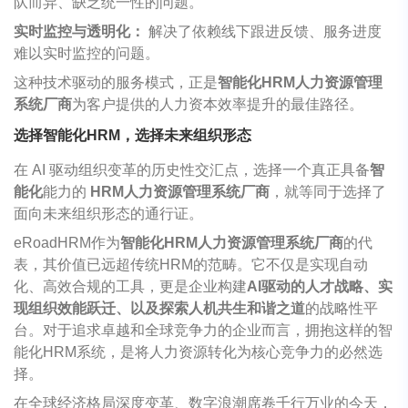
队而异、缺乏统一性的问题。
实时监控与透明化：
解决了依赖线下跟进反馈、服务进度
难以实时监控的问题。
这种技术驱动的服务模式，正是
智能化
HRM
人力资源管理
系统厂商
为客户提供的人力资本效率提升的最佳路径。
选择智能化HRM，选择未来组织形态
在
AI
驱动组织变革的历史性交汇点，选择一个真正具备
智
能化
能力的
HRM
人力资源管理系统厂商
，就等同于选择了
面向未来组织形态的通行证。
eRoad
HRM
作为
智能化
HRM
人力资源管理系统厂商
的代
表，其价值已远超传统
HRM
的范畴。它不仅是实现自动
化、高效合规的工具，更是企业构建
AI
驱动的人才战略、实
现组织效能跃迁、以及探索人机共生和谐之道
的战略性平
台。对于追求卓越和全球竞争力的企业而言，拥抱这样的智
能化
HRM
系统，是将人力资源转化为核心竞争力的必然选
择。
在全球经济格局深度变革、数字浪潮席卷千行万业的今天，