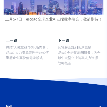
11
月
5-7
日，
eRoad
全球企业
AI
云端数字峰会，敬请期待！
上一篇
下一篇
终结“无效忙碌”的职场内卷：
从算薪合规到长期激励：
eRoad 人力资源管理平台如何
eRoad 全维度薪酬服务，为全
重塑企业高价值竞争模式
球中大型企业筑牢人力资源
战略根基
软件