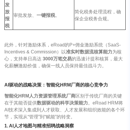
发
放
简化税务处理流程，确
审批发放、
一键报税
。
报
保企业税务合规。
税
此外，针对激励体系，
eRoad
的P+佣金激励系统（SaaS-
Incentives & Commission）以
准实时数据流核算能力
为核
心，支持单日高达
3000万笔交易
的迅速计提和核算，最大
化薪酬激励价值，确保一线人员保持最佳战斗力。
AI驱动的战略决策：智能化HRM厂商的核心竞争力
智能化HRM人力资源管理系统厂商
区别于传统厂商的关键
在于其能否提供
数据驱动的科学决策能力
。
eRoad
HRM将
AI技术深入集成到人才获取、人才发展和组织效能的各个环
节，实现从“管理”到“赋能”的转变。
1. AI人才地图与精准招聘战略洞察