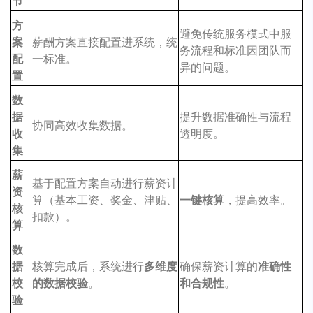
节
方
避免传统服务模式中服
案
薪酬方案直接配置进系统，统
务流程和标准因团队而
配
一标准。
异的问题。
置
数
据
提升数据准确性与流程
协同高效收集数据。
收
透明度。
集
薪
基于配置方案自动进行薪资计
资
算（基本工资、奖金、津贴、
一键核算
，提高效率。
核
扣款）。
算
数
据
核算完成后，系统进行
多维度
确保薪资计算的
准确性
校
的数据校验
。
和合规性
。
验