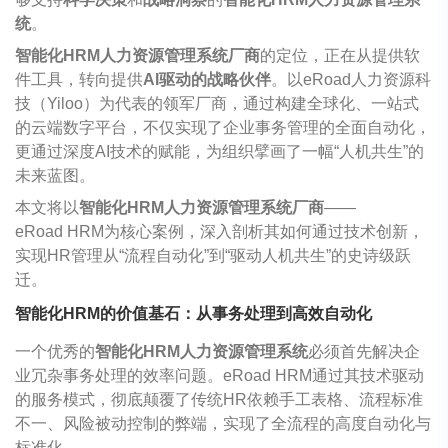
统
。
智能化HRM人力资源管理系统厂商
的定位，正在从提供软
件工具，转向提供
AI驱动的战略伙伴
。以
eRoad
人力资源科
技（Yiloo）为代表的领军厂商，通过构建全球化、一站式
的云端数字平台，不仅实现了企业事务管理的全面自动化，
更通过深度AI技术的赋能，为组织擘画了一幅“人机共生”的
未来蓝图。
本文将以
智能化HRM人力资源管理系统厂商
——
eRoad
HRM为核心案例，深入剖析其如何通过技术创新，
实现HR管理从“流程自动化”到“驱动人机共生”的史诗级跃
迁。
智能化HRM的价值基石：从事务处理到高效自动化
一个优秀的
智能化HRM人力资源管理系统
必须首先解决企
业冗杂事务处理的效率问题。
eRoad
HRM通过其技术驱动
的服务模式，彻底颠覆了传统HR依赖手工表格、流程标准
不一、风险被动控制的弊端，实现了全流程的高度自动化与
标准化。