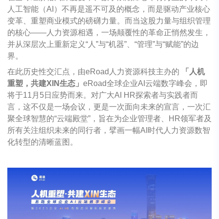
人工智能（
AI
）不再是遥不可及的概念，而是驱动产业核心
变革、重塑商业模式的磅礴力量。而当这股力量与组织管理
的核心
——
人力资源相遇，一场颠覆性的革命正悄然发生，
并从深层次上重新定义
“
人
”
与
“
机器
”
、
“
管理
”
与
“
赋能
”
的边
界。
在此历史性交汇点，由
eRoad
人力资源科技主办的
「人机
重塑，共建
XIN
生态」
eRoad
全球企业
AI
云端数字峰会，即
将于
11
月
5
日应势而来。对广大
AI HR
探索者与实践者而
言，这不仅是一场会议，更是一次面向未来的宣言，一次汇
聚全球智慧的
“
云端殿堂
”
，旨在为企业管理者、
HR
领军者及
所有关注组织未来的同行者，擘画一幅
AI
时代人力资源数智
化转型的清晰蓝图。