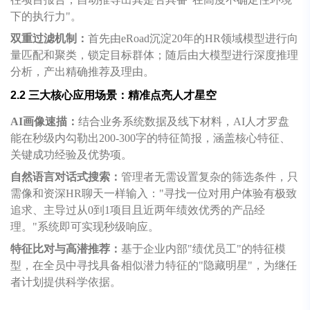
下的执行力"。
双重过滤机制：
首先由eRoad沉淀20年的HR领域模型进行向
量匹配和聚类，锁定目标群体；随后由大模型进行深度推理
分析，产出精确推荐及理由。
2.2 三大核心应用场景：精准点亮人才星空
AI
画像速描：
结合业务系统数据及线下材料，AI人才罗盘
能在秒级内勾勒出200-300字的特征简报，涵盖核心特征、
关键成功经验及优势项。
自然语言对话式搜索：
管理者无需设置复杂的筛选条件，只
需像和资深HR聊天一样输入："寻找一位对用户体验有极致
追求、主导过从0到1项目且近两年绩效优秀的产品经
理。"系统即可实现秒级响应。
特征比对与高潜推荐：
基于企业内部"绩优员工"的特征模
型，在全员中寻找具备相似潜力特征的"隐藏明星"，为继任
者计划提供科学依据。