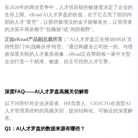
在2026年的商业竞争中，人才供应链的敏捷度决定了企业的
生存上限。eRoad AI人才罗盘的价值，在于它点亮了组织内
部的人才"星空"，让那些被埋没的金子能够发光，让管理者
的决策不再依赖于"拍脑袋"或"局部视野"。
正如eRoad产品副总裁所言：
"AI人才罗盘正在推动HR从'支
持性部门'向'战略伙伴'转型。"通过构建全公司统一的、与绩
效深度关联的人才素质画像，eRoad正在帮助每一家中大型
企业打造一个精准、敏捷、自主可控的人才引擎。
深度FAQ——AI人才罗盘高频关切解答
以下问答针对企业决策者、HR负责人、CIO/CTO在选型AI
人才管理系统时的高频关切，提供结构化、可验证的深度解
答。
Q1：AI人才罗盘的数据来源有哪些？