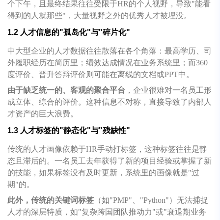
个下午，且最终结果往往受限于HR的个人视野，导致"能看
得到的人就那些"，大量视野之外的优秀人才被埋没。
1.2 人才信息的"孤岛化"与"碎片化"
中大型企业的人才数据往往散落在各个角落：最高学历、司
外履职经历在简历里；绩效达成情况在业务系统里；而360
度评价、晋升答辩评价则可能在离线的文档或PPT中。
由于缺乏统一的、客观的聚合平台
，企业很难对一名员工形
成立体、综合的评价。这种信息不对称，直接导致了内部人
才资产的巨大浪费。
1.3 人才标签的"静态化"与"残缺性"
传统的人才画像依赖于HR手动打标签，这种标签往往是静
态且滞后的。一名员工去年获得了新的项目经验或掌握了新
的技能，如果标签没有及时更新，系统里的画像就是"过
期"的。
此外，传统的关键词标签
（如"PMP"、"Python"）无法捕捉
人才的深层特质，如"复杂跨国团队推动力"或"衰退期业务