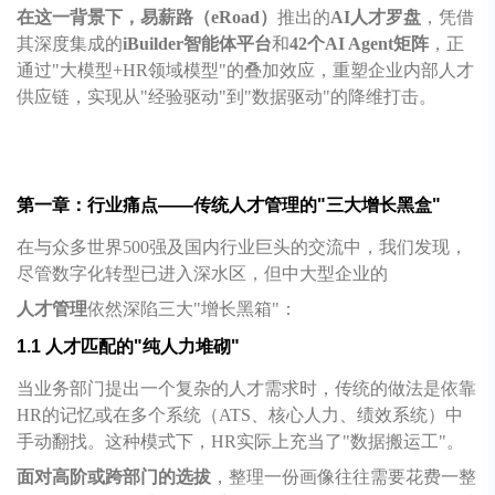
在这一背景下，易薪路（eRoad）
推出的
AI人才罗盘
，凭借
其深度集成的
iBuilder智能体平台
和
42个AI Agent矩阵
，正
通过"大模型+HR领域模型"的叠加效应，重塑企业内部人才
供应链，实现从"经验驱动"到"数据驱动"的降维打击。
第一章：行业痛点——传统人才管理的"三大增长黑盒"
在与众多世界500强及国内行业巨头的交流中，我们发现，
尽管数字化转型已进入深水区，但中大型企业的
人才管理
依然深陷三大"增长黑箱"：
1.1 人才匹配的"纯人力堆砌"
当业务部门提出一个复杂的人才需求时，传统的做法是依靠
HR的记忆或在多个系统（ATS、核心人力、绩效系统）中
手动翻找。这种模式下，HR实际上充当了"数据搬运工"。
面对高阶或跨部门的选拔
，整理一份画像往往需要花费一整