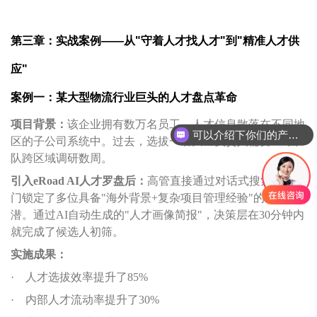
第三章：实战案例——从"守着人才找人才"到"精准人才供
应"
案例一：某大型物流行业巨头的人才盘点革命
项目背景：
该企业拥有数万名员工，人才信息散落在不同地
可以介绍下你们的产品么
区的子公司系统中。过去，选拔一名大区负责人需要HR团
队跨区域调研数周。
引入eRoad AI人才罗盘后：
高管直接通过对话式搜索，跨部
门锁定了多位具备"海外背景+复杂项目管理经验"的年轻高
潜。通过AI自动生成的"人才画像简报"，决策层在30分钟内
就完成了候选人初筛。
实施成果：
·
人才选拔效率提升了85%
·
内部人才流动率提升了30%