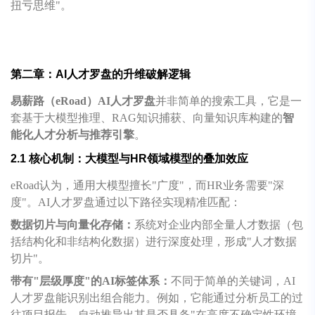
扭亏思维"。
第二章：AI人才罗盘的升维破解逻辑
易薪路（eRoad）AI人才罗盘
并非简单的搜索工具，它是一
套基于大模型推理、RAG知识捕获、向量知识库构建的
智
能化人才分析与推荐引擎
。
2.1 核心机制：大模型与HR领域模型的叠加效应
eRoad认为，通用大模型擅长"广度"，而HR业务需要"深
度"。AI人才罗盘通过以下路径实现精准匹配：
数据切片与向量化存储：
系统对企业内部全量人才数据（包
括结构化和非结构化数据）进行深度处理，形成"人才数据
切片"。
带有"层级厚度"的AI标签体系：
不同于简单的关键词，AI
人才罗盘能识别出组合能力。例如，它能通过分析员工的过
往项目报告，自动推导出其是否具备"在高度不确定性环境