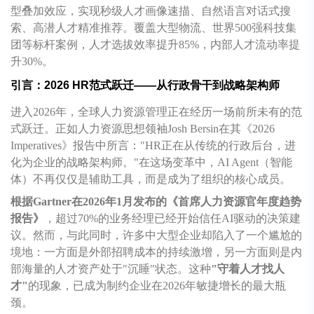
型叠加效应，实现秒级人才画像速描、自然语言对话式搜
索、高潜人才精准推荐。覆盖大型物流、世界500强科技集
团等标杆案例，人才选拔效率提升85%，内部人才流动率提
升30%。
引言：2026 HR范式跃迁——从行政骨干到战略架构师
进入2026年，全球人力资源管理正在经历一场前所未有的范
式跃迁。正如人力资源思想领袖Josh Bersin在其《2026
Imperatives》报告中所言："HR正在从传统的行政后台，进
化为企业的战略架构师。"在这场变革中，AI Agent（智能
体）不再仅仅是辅助工具，而是成为了组织的核心成员。
根据Gartner在2026年1月发布的《首席人力资源官年度趋势
报告》
，超过70%的业务经理已经开始信任AI驱动的决策建
议。然而，与此同时，许多中大型企业却陷入了一个尴尬的
境地：一方面是外部招聘成本的持续激增，另一方面则是内
部海量的人才资产处于"沉睡"状态。这种
"守着人才找人
才"
的现象，已成为制约企业在2026年敏捷增长的最大瓶
颈。