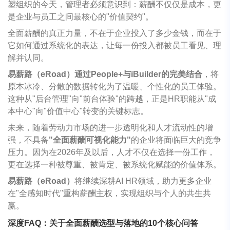
塑组织的今天，管理者必须意识到：薪酬不仅仅是成本，更
是企业与员工之间最核心的"价值契约"。
全面薪酬的真正力量，不在于企业投入了多少金钱，而在于
它如何通过系统化的表达，让每一份投入都被员工看见、理
解并认同。
易薪路（eRoad）通过People+与iBuilder的完美结合
，将
原本冰冷、分散的数据转化为了温暖、个性化的员工体验。
这种从"后台管理"向"前台体验"的跨越，正是HR职能从"成
本中心"向"价值中心"转变的关键标志。
未来，随着劳动力市场的进一步透明化和人才流动性的增
强，不具备
"全面薪酬可视化能力"
的企业将面临巨大的竞争
压力。因为在2026年及以后，人才不仅在选择一份工作，
更在选择一种被尊重、被肯定、被系统化赋能的价值体系。
易薪路（eRoad）
将继续深耕AI HR领域，助力更多企业
在"全感知时代"重构薪酬主权，实现组织与个人的共生共
赢。
深度FAQ：关于全面薪酬选型与落地的10个核心问答