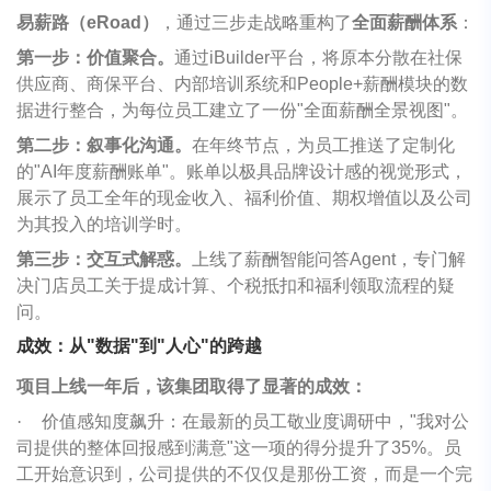
易薪路（eRoad）
，通过三步走战略重构了
全面薪酬体系
：
第一步：价值聚合。
通过iBuilder平台，将原本分散在社保
供应商、商保平台、内部培训系统和People+薪酬模块的数
据进行整合，为每位员工建立了一份"全面薪酬全景视图"。
第二步：叙事化沟通。
在年终节点，为员工推送了定制化
的"AI年度薪酬账单"。账单以极具品牌设计感的视觉形式，
展示了员工全年的现金收入、福利价值、期权增值以及公司
为其投入的培训学时。
第三步：交互式解惑。
上线了薪酬智能问答Agent，专门解
决门店员工关于提成计算、个税抵扣和福利领取流程的疑
问。
成效：从"数据"到"人心"的跨越
项目上线一年后，该集团取得了显著的成效：
·
价值感知度飙升：在最新的员工敬业度调研中，"我对公
司提供的整体回报感到满意"这一项的得分提升了35%。员
工开始意识到，公司提供的不仅仅是那份工资，而是一个完