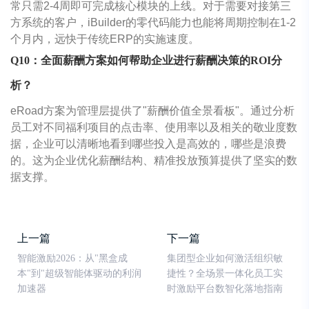
常只需2-4周即可完成核心模块的上线。对于需要对接第三
方系统的客户，iBuilder的零代码能力也能将周期控制在1-2
个月内，远快于传统ERP的实施速度。
Q10：全面薪酬方案如何帮助企业进行薪酬决策的ROI分
析？
eRoad方案为管理层提供了"薪酬价值全景看板"。通过分析
员工对不同福利项目的点击率、使用率以及相关的敬业度数
据，企业可以清晰地看到哪些投入是高效的，哪些是浪费
的。这为企业优化薪酬结构、精准投放预算提供了坚实的数
据支撑。
上一篇
下一篇
智能激励2026：从"黑盒成
集团型企业如何激活组织敏
本"到"超级智能体驱动的利润
捷性？全场景一体化员工实
加速器
时激励平台数智化落地指南