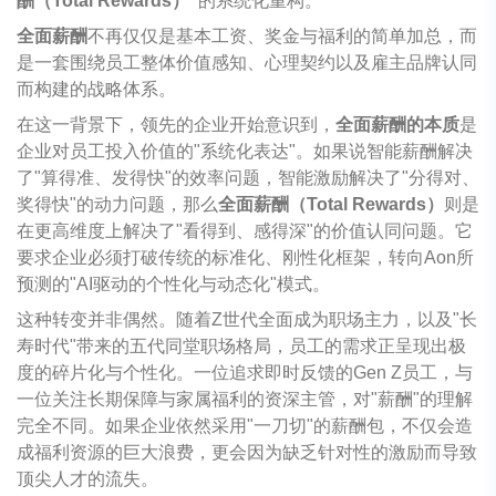
酬（Total Rewards）"
的系统化重构。
全面薪酬
不再仅仅是基本工资、奖金与福利的简单加总，而
是一套围绕员工整体价值感知、心理契约以及雇主品牌认同
而构建的战略体系。
在这一背景下，领先的企业开始意识到，
全面薪酬的本质
是
企业对员工投入价值的"系统化表达"。如果说智能薪酬解决
了"算得准、发得快"的效率问题，智能激励解决了"分得对、
奖得快"的动力问题，那么
全面薪酬（Total Rewards）
则是
在更高维度上解决了"看得到、感得深"的价值认同问题。它
要求企业必须打破传统的标准化、刚性化框架，转向Aon所
预测的"AI驱动的个性化与动态化"模式。
这种转变并非偶然。随着Z世代全面成为职场主力，以及"长
寿时代"带来的五代同堂职场格局，员工的需求正呈现出极
度的碎片化与个性化。一位追求即时反馈的Gen Z员工，与
一位关注长期保障与家属福利的资深主管，对"薪酬"的理解
完全不同。如果企业依然采用"一刀切"的薪酬包，不仅会造
成福利资源的巨大浪费，更会因为缺乏针对性的激励而导致
顶尖人才的流失。