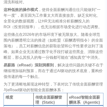
清洗和核对。
这种低效的操作模式
，使得全面薪酬沟通往往只能做到"一
年一度"，甚至因为工作量太大而直接放弃。缺乏实时化、
全景化的数据视图，让HR无法精准分析薪酬投入的
ROI（投资回报率），也无法根据市场变化进行动态调整。
这些痛点在2026年的市场环境下被无限放大。随着全球范
围内薪酬透明立法的推进（如欧盟《薪酬透明指令》的全面
落地），员工对薪酬信息的获取欲望和公平性要求达到了顶
峰。如果企业无法通过数字化手段打破这些黑盒、消除这些
断层，那么其投入的每一分钱都可能在"感知真空"中消失。
易薪路（eRoad）深刻洞察到
，解决这些问题的关键不在于
继续增加福利预算，而在于通过AI驱动的技术底座，重构价
值传递的每一个触点。
为了更清晰地展现这种转型，下表对比了传统全面薪酬管理
与eRoad驱动的智能全面薪酬体系：
维度
传统全面薪酬管
eRoad智能全面薪
理 (Static)
酬体系 (Agentic)