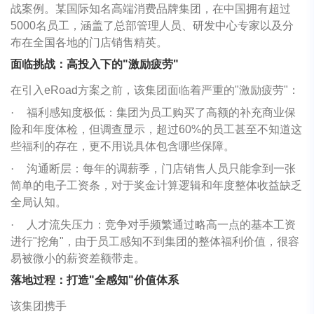
战案例。某国际知名高端消费品牌集团，在中国拥有超过
5000名员工，涵盖了总部管理人员、研发中心专家以及分
布在全国各地的门店销售精英。
面临挑战：高投入下的"激励疲劳"
在引入eRoad方案之前，该集团面临着严重的"激励疲劳"：
·
福利感知度极低：集团为员工购买了高额的补充商业保
险和年度体检，但调查显示，超过60%的员工甚至不知道这
些福利的存在，更不用说具体包含哪些保障。
·
沟通断层：每年的调薪季，门店销售人员只能拿到一张
简单的电子工资条，对于奖金计算逻辑和年度整体收益缺乏
全局认知。
·
人才流失压力：竞争对手频繁通过略高一点的基本工资
进行"挖角"，由于员工感知不到集团的整体福利价值，很容
易被微小的薪资差额带走。
落地过程：打造"全感知"价值体系
该集团携手