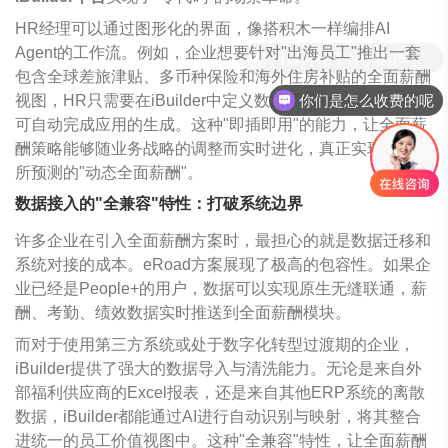
HR经理可以通过图形化的界面，像搭积木一样编排AI
Agent的工作流。例如，企业想要针对"出海员工"推出一套
包含全球差旅津贴、多币种保险和海外住房补贴的全面薪酬
你们是怎么收费的呢
视图，HR只需要在iBuilder中定义数据源和展示逻辑，AI即
可自动完成应用的生成。这种"即插即用"的能力，让全面薪
酬策略能够随业务战略的调整而实时进化，真正实现了Aon
所预测的"动态全面薪酬"。
数据接入的"全兼容"特性：打破系统边界
许多企业在引入全面薪酬方案时，最担心的就是数据迁移和
系统对接的成本。eRoad方案展现了极高的包容性。如果企
业已经是People+的用户，数据可以实现原生无缝联通，薪
酬、考勤、绩效数据实时推送到全面薪酬模块。
而对于使用第三方系统或处于数字化转型过渡期的企业，
iBuilder提供了强大的数据导入与清洗能力。无论是来自外
部福利供应商的Excel报表，还是来自其他ERP系统的离散
数据，iBuilder都能通过AI进行自动识别与映射，将其整合
进统一的员工价值视图中。这种"全兼容"特性，让全面薪酬