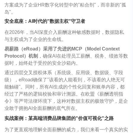
方案成为了企业HR数字化转型中的"粘合剂"，而非新的"孤
岛"。
安全底座：AI时代的"数据主权"守卫者
在2026年，当AI深度介入薪酬这种敏感数据时，数据隐私
与主权成为了企业的生命线。
易薪路（eRoad）采用了先进的MCP（Model Context
Protocol）机制
，确保AI在处理员工薪酬、税务、绩效等数
据时，始终处于受控的安全沙箱内。
通过四层交叉授权体系（系统级、应用级、数据级、字段
级），eRoad确保了"该看的人能看到，不该看的人绝无可
能触碰"。同时，所有AI生成的个性化回复和账单内容，都
经过了严格的逻辑校验和审计溯源。在欧盟《薪酬透明指
令》等严苛法律环境下，这种对数据主权的极致守护，是企
业敢于拥抱AI全面薪酬的底气所在。
实战案例：某高端消费品牌集团的"价值可视化"之路
为了更直观地理解全面薪酬的威力，我们来看一个真实的实