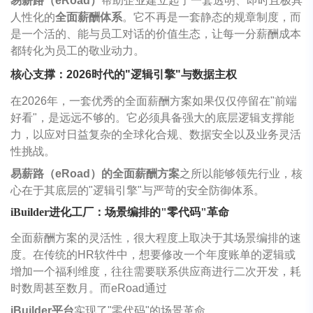
易薪路（eRoad）
帮助企业建立起了一套透明、即时且极具
人性化的
全面薪酬体系
。它不再是一套静态的规章制度，而
是一个活的、能与员工对话的价值生态，让每一分薪酬成本
都转化为员工的敬业动力。
核心支撑：2026时代的"逻辑引擎"与数据主权
在2026年，一套优秀的全面薪酬方案如果仅仅停留在"前端
好看"，是远远不够的。它必须具备强大的底层逻辑支撑能
力，以应对日益复杂的全球化合规、数据安全以及业务灵活
性挑战。
易薪路（eRoad）的全面薪酬方案
之所以能够领先行业，核
心在于其底层的"逻辑引擎"与严苛的安全防御体系。
iBuilder进化工厂：场景编排的"零代码"革命
全面薪酬方案的灵活性，很大程度上取决于其场景编排的速
度。在传统的HR软件中，想要修改一个年度账单的逻辑或
增加一个福利维度，往往需要联系供应商进行二次开发，耗
时数周甚至数月。而eRoad通过
iBuilder
平台
实现了"零代码"的场景革命。