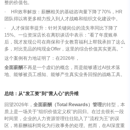
整的价值包。
·
HR效率解放：薪酬相关的基础咨询量下降了70%，HR
团队得以将更多精力投入到人才战略和组织文化建设中。
·
人才保留率提升：针对关键岗位的流失率同比下降了
15%。一位资深店长在离职谈话中表示："看了年度账单
后，我才发现公司在商保和子女教育福利上帮我承担了这么
多，对比竞品的纯现金Offer，这里的综合价值其实更高。"
这个案例有力地证明了：在2026年，
全面薪酬
不再是一个虚幻的概念，而是能够通过AI技术落
地、能够被员工感知、能够产生真实业务回报的战略工具。
总结：从"发工资"到"营人心"的升维
回望2026年，
全面薪酬（Total Rewards）管理
的转型，本
质上是一场关于"组织价值定义权"的回归。在过去很长一段
时间里，企业的人力资源管理往往陷入了"流程为王"的误
区，将薪酬福利简化为行政事务的处理。然而，在AI深度重