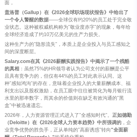
面，
盖洛普（Gallup）在《2026全球职场现状报告》中给出了
一个令人警醒的数据
——全球仅有约20%的员工处于完全敬
业状态。这种被权威机构称为"敬业度赤字"的现象，每年给
全球经济造成了约10万亿美元的生产力损失。
这种生产力的"隐形流失"，本质上是企业投入与员工感知之
间的深度断层。
Salary.com
在其《2026薪酬实践报告》中揭示了一个残酷
的真相
：虽然75%的HR领导者认为公司支付的薪酬是公平
且具有竞争力的，但仅有44%的员工对此表示认同。这
种"感知鸿沟"的存在，意味着企业投入的大量薪酬成本、福
利支出以及股权激励，在员工眼中往往被简化为每月银行流
水里的那串数字，而其余的价值则在缺乏有效沟通的"黑
盒"中被迅速遗忘。
2026年，人力资源管理正式进入了"全感知时代"。
正如德勤
（Deloitte）在《2026全球人力资本趋势》中所强调的
，企
业竞争优势的胜负手，正从单纯的"高薪诱惑"转向
"全面薪