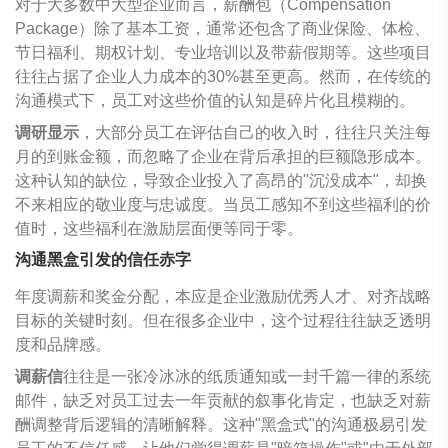
对于大多数中大型企业而言，薪酬包（Compensation
Package）除了基本工资，通常还包含了商业保险、体检、
节日福利、期权计划、专业培训以及带薪假期等。这些项目
往往占据了企业人力成本的30%甚至更高。然而，在传统的
沟通模式下，员工对这些价值的认知是碎片化且模糊的。
调研显示
，大部分员工在评估自己的收入时，往往只关注每
月的到账金额，而忽略了企业在背后承担的巨额隐形成本。
这种认知的缺位，导致企业投入了高昂的"沉没成本"，却换
不来相应的敬业度与忠诚度。当员工感知不到这些福利的价
值时，这些福利在激励层面便等同于零。
沟通黑盒引发的信任赤字
年度调薪和奖金分配，本应是企业激励优秀人才、对齐战略
目标的关键时刻。但在很多企业中，这个过程往往缺乏透明
度和品牌感。
调薪信
往往是一张冷冰冰的纸质通知或一封千篇一律的系统
邮件，缺乏对员工过去一年贡献的叙事化肯定，也缺乏对薪
酬调整背后逻辑的清晰解释。这种"黑盒式"的沟通极易引发