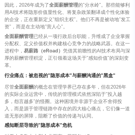
因此，2026年成为了
全面薪酬管理
的"分水岭"。那些能够利
用AI技术将隐形价值显性化、将复杂政策翻译成个性化体验
的企业，正在重新定义"组织主权"。他们不再是被动地"发工
资"，而是在主动地"营人心"。
全面薪酬管理
已经从一项行政后台职能，升维成了企业掌握
分配权、定义价值权并构建核心竞争力的战略武器。在这一
进程中，
易薪路（eRoad）
凭借其前瞻性的AI技术布局与深
厚的薪酬管理积淀，正引领着这场关于"感知价值"的深刻变
革。
行业痛点：被忽视的"隐形成本"与薪酬沟通的"黑盒"
尽管
全面薪酬
的概念在管理学界已存在多年，但在2026年
的实际企业运营中，传统的管理模式依然深陷于"投入越
多，怨言越多"的怪圈。这种困境并非源于企业不舍得投
入，而是源于管理链路中存在的四大核心痛点，它们像一道
道无形的屏障，阻断了价值的传递与认同。
感知断层导致的"隐形成本"危机