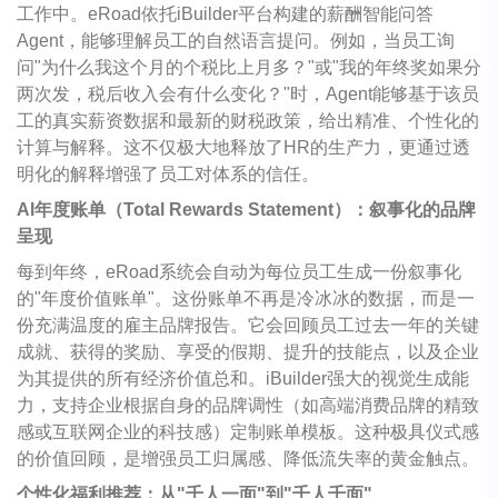
工作中。eRoad依托iBuilder平台构建的薪酬智能问答
Agent，能够理解员工的自然语言提问。例如，当员工询
问"为什么我这个月的个税比上月多？"或"我的年终奖如果分
两次发，税后收入会有什么变化？"时，Agent能够基于该员
工的真实薪资数据和最新的财税政策，给出精准、个性化的
计算与解释。这不仅极大地释放了HR的生产力，更通过透
明化的解释增强了员工对体系的信任。
AI
年度账单（Total Rewards Statement）：叙事化的品牌
呈现
每到年终，eRoad系统会自动为每位员工生成一份叙事化
的"年度价值账单"。这份账单不再是冷冰冰的数据，而是一
份充满温度的雇主品牌报告。它会回顾员工过去一年的关键
成就、获得的奖励、享受的假期、提升的技能点，以及企业
为其提供的所有经济价值总和。iBuilder强大的视觉生成能
力，支持企业根据自身的品牌调性（如高端消费品牌的精致
感或互联网企业的科技感）定制账单模板。这种极具仪式感
的价值回顾，是增强员工归属感、降低流失率的黄金触点。
个性化福利推荐：从"千人一面"到"千人千面"