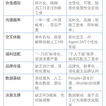
价值感知
碎片化、模糊，
全景化、可视，隐
员工只关注到账
形价值显性化呈现
工资
沟通频率
一年一度（年度
实时化、高频（智
账单），滞后严
能工资单、即时账
重
单）
交互体验
单向告知，政策
双向交互，AI
解释依赖人工HR
Agent 24/7个性化
答疑
福利适配
"一刀切"标准化，
"千人千面"推荐，
资源浪费严重
精准匹配员工需求
品牌传递
缺乏设计感，流
品牌化、叙事化，
程化通知
强化雇主品牌认同
数据基础
系统孤岛，人工
People+原生打
整合数据，易出
通，iBuilder自动聚
错
类
决策支撑
缺乏ROI视角，凭
数据驱动，基于员
经验调整
工行为洞察优化预
算