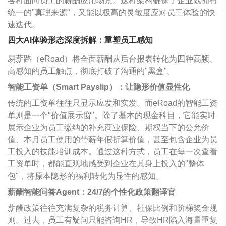
各种面向员工的薪酬应用场景。这种架构确保了企业既拥有
统一的"真理来源"，又能以极高的灵敏度应对员工体验的快
速迭代。
四大AI体验形态深度拆解：重塑员工感知
易薪路（eRoad）将全面薪酬从后台报表转化为四种高频、
高感知的员工触点，彻底打破了沟通的"黑盒"。
智能工资单（Smart Payslip）：让隐形价值显性化
传统的工资单往往只显示应发和实发。而eRoad的智能工资
单则是一个"价值展示窗"。除了基本的现金科目，它能实时
展示企业为员工缴纳的补充商业保险、期权当下的公允价
值、本月员工使用的带薪年假折算价值，甚至包含企业为员
工投入的技能培训成本。通过这种方式，员工在每一次查看
工资单时，都能直观地感受到企业在其身上投入的"整体
包"，将原本隐形的福利转化为显性的感知。
薪酬智能问答Agent：24/7的个性化政策翻译官
薪酬政策往往充满复杂的税务计算、社保比例和阶梯奖金规
则。过去，员工有疑问只能咨询HR，导致HR陷入海量重复