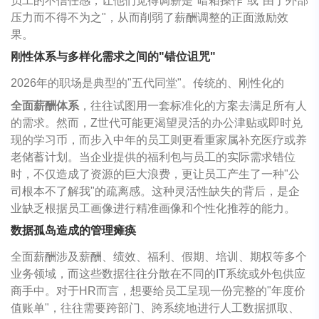
员工的不信任感，让他们觉得调薪是"暗箱操作"或"由于外部
压力而不得不为之"，从而削弱了薪酬调整的正面激励效
果。
刚性体系与多样化需求之间的"错位诅咒"
2026年的职场是典型的"五代同堂"。传统的、刚性化的
全面薪酬体系
，往往试图用一套标准化的方案去满足所有人
的需求。然而，Z世代可能更渴望灵活的办公津贴或即时兑
现的学习币，而步入中年的员工则更看重家属补充医疗或养
老储蓄计划。当企业提供的福利包与员工的实际需求错位
时，不仅造成了资源的巨大浪费，更让员工产生了一种"公
司根本不了解我"的疏离感。这种灵活性缺失的背后，是企
业缺乏根据员工画像进行精准画像和个性化推荐的能力。
数据孤岛造成的管理瘫痪
全面薪酬涉及薪酬、绩效、福利、假期、培训、期权等多个
业务领域，而这些数据往往分散在不同的IT系统或外包供应
商手中。对于HR而言，想要给员工呈现一份完整的"年度价
值账单"，往往需要跨部门、跨系统地进行人工数据抓取、