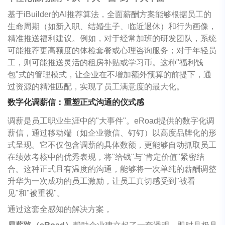
基于iBuilder的AI推荐算法，全面薪酬方案能够根据员工的
生命周期（如新入职、结婚生子、临近退休）和行为画像，
精准推送福利建议。例如，对于经常加班的研发团队，系统
可能推荐更高额度的体检套餐或心理咨询服务；对于年轻员
工，则可能推送灵活的租房补贴或学习币。这种"福利钱
包"式的管理模式，让企业在不增加额外预算的前提下，通
过资源的精准匹配，实现了员工满意度的最大化。
数字化调薪信：重塑正式沟通的仪式感
调薪是员工职业生涯中的"大事件"。eRoad提供的数字化调
薪信，通过移动端（如企业微信、钉钉）以高度品牌化的形
式呈现。它不仅包含调薪的具体数额，更能够自动抓取员工
在绩效考核中的优秀表现，将"给钱"与"肯定价值"紧密结
合。这种正式且有温度的沟通，能够将一次单纯的薪酬调整
升华为一次成功的员工激励，让员工真切感受到"被看
见"和"被重视"。
通过这套全感知的解决方案，