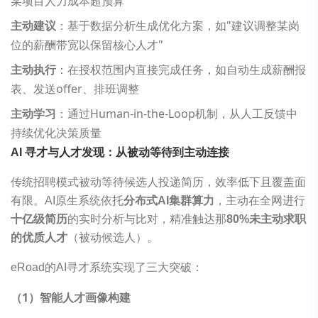
某项目人力成本超预算
主动建议
：基于数据分析生成优化方案，如"建议调整某岗
位的薪酬带宽以保留核心人才"
主动执行
：在授权范围内直接完成任务，如自动生成薪酬报
表、发送offer、排班调整
主动学习
：通过Human-in-the-Loop机制，从人工反馈中
持续优化决策质量
AI 寻才与人才发现：从被动等待到主动连接
传统招聘模式被动等待候选人投递简历，效率低下且覆盖面
有限。AI原生系统依托
分布式AI集群算力
，主动在全网进行
十亿级简历
的实时分析与比对，精准触达那
80%未主动求职
的优质人才
（被动候选人）。
eRoad的AI寻才系统实现了三大突破：
（1）智能人才画像构建