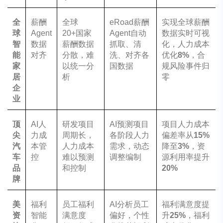
全
薪酬
全球
eRoad薪酬
实现全球薪酬
球
Agent
20+国家
Agent自动
数据实时可视
智
数据
薪酬数据
抓取、清
化，人力成本
能
对齐
分散，难
洗、对齐各
优化
8%
，合
家
以统一分
国数据
规风险事件归
居
析
零
企
业
顶
AI人
研发项目
AI预测项目
项目人力成本
尖
力成
周期长，
各阶段人力
偏差率从
15%
汽
本管
人力成本
需求，动态
降至
3%
，资
车
控
难以预测
调整编制
源利用率提升
品
和控制
20%
牌
美
福利
员工福利
AI分析员工
福利满意度提
资
智能
满意度
偏好，个性
升
25%
，福利