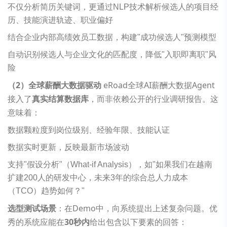
不仅分析简历关键词，更通过NLP技术解析候选人的项目经
历、技能演进轨迹、职业偏好
结合企业内部高绩效员工数据，构建"成功候选人"预测模型
自动识别候选人与企业文化的匹配度，降低"入职即离职"风
险
（2）全球薪酬大数据驱动
eRoad全球AI薪酬大数据Agent
接入了
真实结算数据库
，而非依赖公开的行业调研报告。这
意味着：
数据颗粒度到岗位级别、经验年限、技能认证
数据实时更新，反映最新市场波动
支持"假设分析"（What-if Analysis），如"如果我们在越南
扩建200人的研发中心，未来3年的综合总人力成本
（TCO）趋势如何？"
选型测试场景
：在Demo中，向系统提出上述复杂问题。优
秀的系统应能在
30秒内
给出包含以下要素的回答：