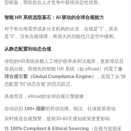
型框架，帮助您在人才竞争中获得决定性优势。
智能 HR 系统选型基石：AI 驱动的全球合规能力
对于有出海需求或多分支机构的企业，合规是"1"，其余
是"0"。没有合规保障，再强大的功能也只是空中楼阁。
从静态配置到动态合规
传统的HR系统依赖人工维护税率表和法规库，更新滞后且
容易出错。而领先的智能 HR 系统（如 eRoad）内置了
全
球合规引擎（Global Compliance Engine）
，实现了从"静
态配置"到"动态合规"的范式跃迁。
具体而言，eRoad的全球合规引擎能够：
自动识别
100+ 国家
的劳动法律、税法、社保政策变动
实时推送合规预警，提前30-60天通知政策变更影响
将
100% Compliant & Ethical Sourcing
（合规与道德采