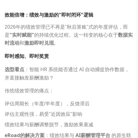
效能倍增：绩效与激励的"即时闭环"逻辑
2026年的绩效管理已不再是"秋后算账"式的年度评估，而
是
"实时赋能"
的持续优化过程。这一转变的核心在于
数据实
时流动
和
激励即时兑现
。
即时感知、即时奖赏
选型看点
：智能 HR 系统能否通过 AI 自动捕捉协作数据，
并直接触发薪酬激励？
传统绩效管理的痛点：
评估周期长（年度/半年度），反馈滞后
评估主观性强，易受"近因效应"影响
绩效结果与薪酬调整脱节，激励效果衰减
eRoad
的解决方案
：绩效结果与
AI薪酬管理平台
的原生联