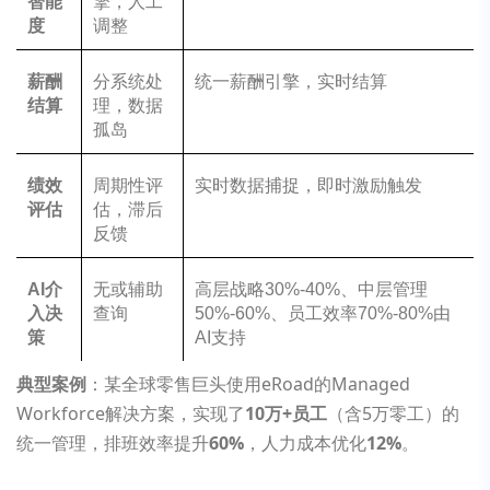
智能
擎，人工
度
调整
薪酬
分系统处
统一薪酬引擎，实时结算
结算
理，数据
孤岛
绩效
周期性评
实时数据捕捉，即时激励触发
评估
估，滞后
反馈
AI
介
无或辅助
高层战略30%-40%、中层管理
入决
查询
50%-60%、员工效率70%-80%由
策
AI支持
典型案例
：某全球零售巨头使用eRoad的Managed
Workforce解决方案，实现了
10万+员工
（含5万零工）的
统一管理，排班效率提升
60%
，人力成本优化
12%
。