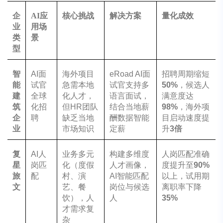
企
AI
应
核心挑战
解决方案
量化成效
业
用场
类
景
型
智
AI面
海外项目
eRoad AI面
招聘周期缩短
能
试官
急需本地
试官支持多
50%
，候选人
建
全球
化人才，
语言面试，
满意度达
筑
化招
但HR团队
结合当地薪
98%
，海外项
企
聘
缺乏当地
酬数据智能
目启动速度提
业
市场知识
定薪
升
3
倍
复
AI人
业务多元
构建多维度
人岗匹配准确
星
岗匹
化（度假
人才画像，
度提升至
90%
旅
配
村、演
AI智能匹配
以上，试用期
文
艺、餐
岗位与候选
离职率下降
饮），人
人
35%
才需求复
杂