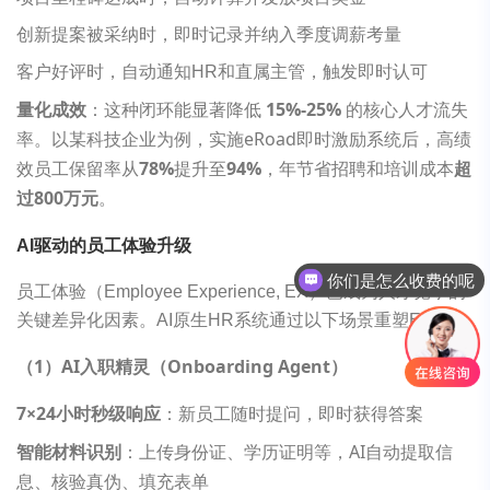
创新提案被采纳时，即时记录并纳入季度调薪考量
客户好评时，自动通知HR和直属主管，触发即时认可
量化成效
：这种闭环能显著降低
15%-25%
的核心人才流失
率。以某科技企业为例，实施eRoad即时激励系统后，高绩
效员工保留率从
78%
提升至
94%
，年节省招聘和培训成本
超
过800万元
。
AI驱动的员工体验升级
你们是怎么收费的呢
员工体验（Employee Experience, EX）已成为人才竞争的
关键差异化因素。AI原生HR系统通过以下场景重塑EX：
（1）AI入职精灵（Onboarding Agent）
7×24
小时秒级响应
：新员工随时提问，即时获得答案
智能材料识别
：上传身份证、学历证明等，AI自动提取信
息、核验真伪、填充表单