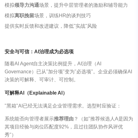
模拟
领导力沟通
场景，提升中层管理者的激励和辅导能力
模拟
离职挽留
场景，训练HR的谈判技巧
提供实时反馈和改进建议，降低"实战"风险
安全与可信：AI治理成为必选项
随着AI Agent自主决策比例提升，AI治理（AI
Governance）已从"加分项"变为"必选项"。企业必须确保AI
决策的可解释、可审计、可控制。
可解释AI（Explainable AI）
"黑箱"AI已经无法满足企业管理需求。选型时应验证：
系统能否向管理者展示
推荐理由
？（如"推荐候选人A是因为
其项目经验与岗位匹配度92%，且过往团队协作风评优
秀"）