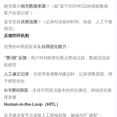
能否展示
相关数据来源
？（如"基于2024年Q2的绩效数据、
客户反馈记录"）
是否支持
决策追溯
？（记录AI决策的时间、依据、人工干预
情况）
反馈闭环机制
优秀的AI系统应具备
自我进化能力
：
"
赞/踩"反馈
：用户对AI推荐结果点赞或点踩，数据回流训
练模型
人工修正记录
：当管理者调整AI建议时，记录调整原因，用
于模型优化
A/B
测试框架
：支持不同算法版本的对比测试，持续优化推
荐质量
Human-in-the-Loop（HITL）
在关键决策节点保留人工审核权限，确保AI不"越权"：