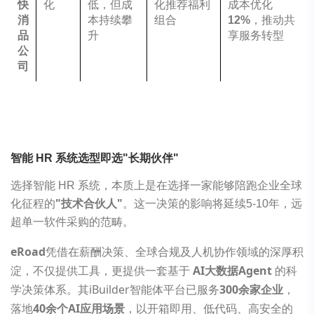
快
化
低，但成
化推荐福利
成本优化
消
本持续攀
组合
12%
，推动共
品
升
享服务转型
公
司
智能 HR 系统选型即选"长期伙伴"
选择智能 HR 系统，本质上是在选择一家能够陪跑企业全球
化征程的
"技术合伙人"
。这一决策的影响将延续5-10年，远
超单一软件采购的范畴。
eRoad
凭借在薪酬决策、全球合规及人机协作领域的深厚积
淀，不仅提供工具，更提供一套基于
AI大数据Agent
的科
学决策体系。其iBuilder智能体平台已服务
300余家企业
，
落地
40余个AI应用场景
，以开箱即用、低代码、高安全的