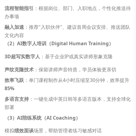
流程智能指引
：根据岗位、部门、入职地点，个性化推送待
办事项
融入加速
：推荐"入职伙伴"、建议首周会议安排、推送团队
文化内容
（2）
AI
数字人培训（Digital Human Training）
3D
超写实数字人
：基于企业IP或真实讲师形象克隆
声纹克隆技术
：保留讲师声音特质，学员体验更亲切
效率飞跃
：单门课程制作从4小时压缩至30分钟，效率提升
85%
多语言支持
：一键生成中英日韩等多语言版本，支持全球化
部署
（3）AI陪练系统（AI Coaching）
模拟
绩效面谈
场景，帮助管理者练习敏感对话