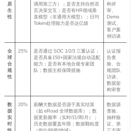
原
调用第三方）；是否支持自然语
构评
生
言决策交互；是否有HR领域垂
审、
性
直模型（非通用大模型）；日均
Demo
Token处理能力是否达亿级
测试、
客户案
例访谈
全
25%
是否通过 SOC 1/2/3 三重认证；
认证报
球
是否具备150+国家法规自动适配
告查
合
能力；是否有本地合规专家团
验、合
规
队；数据主权保障措施
规团队
性
访谈、
数据架
构审查
数
20%
薪酬大数据是否源于真实结算
数据源
据
（如 eRoad 全球数据库）；数
查验、
实
据更新频率（实时/日/周/月）；
抽样验
时
历史数据覆盖年限；数据颗粒度
证、第
性
（岗位/技能/地域）
三方审