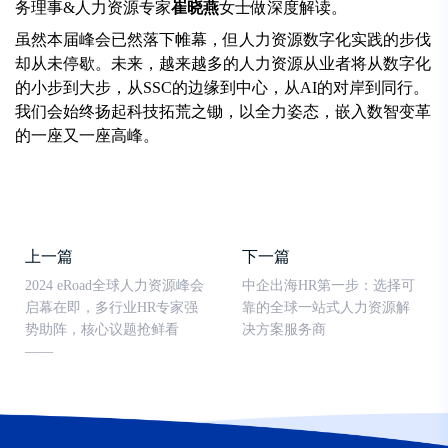
务理事&人力资源专家
崔晓燕
女士做深度解读。
虽然本届峰会已然落下帷幕，但人力资源数字化实践的步伐
却从未停歇。未来，越来越多的人力资源从业者将从数字化
的小步到大步，从SSC的边缘到中心，从AI的对岸到同行。
我们会始终扬起科技拓荒之锄，以全力姿态，嵌入数智变革
的一座又一座高峰。
上一篇
下一篇
2024 eRoad全球人力资源峰会
中企出海HR第一步：选择可
启幕在即，多行业HR专家强
靠的全球一站式人力资源解
势助阵，核心议题抢鲜看
决方案服务商
——