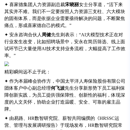
✦ 喜家德集团人力资源副总裁
宋晓丽
女士分享道，“活下来
其实并不难。我们不一定要按照人力资源三支柱、六大模块
的固有体系，而是依据企业需要亟待解决的问题，不断聚焦
痛点，形成喜家德自己的模式。”
✦ 安永咨询合伙人
周健
先生则表示：“AI大模型技术正在对
行业发生改变，比如招聘场景中，安永在简历筛选、线上面
试环节已大量使用AI技术支持业务流程，大幅提高了工作效
率。”
精彩瞬间远不止于此：
✦ 作为本届峰会协作方，中国太平洋人寿保险股份有限公司
团体客户中心副总经理
何飞波
先生分享新形势下员工福利保
障创新实践，为员工提供强保障性、创新性的福利，体现深
度的人文关怀，协助企业打造温暖、安全、可靠的雇主品
牌。
✦ 由易路、HR数智研究院、薪智共同编撰的《HRSSC运
营、管理与发展调研报告》于现场发布，HR数智研究院常