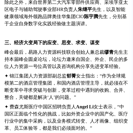
除此之外，来自世界第二大汽车零部件供应商、采埃孚亚太
区电子与辅助驾驶事业部HR负责人
朱继平
先生，以及智能
健康领域海外领跑品牌奥佳华集团CIO
陈宇腾
先生，分别基
于企业自身数字化实践经验做主题演讲。
三、经济大变局下的应变、思变、求变、谋变
峰会最后，易路人力资源科技联合创始人兼总裁
缪青
先生主
持本届峰会圆桌论坛，论坛力邀来自国企、外企、民企的多
位人力资源一号位高管以及咨询机构分享先进变革经验。
✦ 锦江集团人力资源部副总监
郁菁
女士指出：“作为全球规
模第二的酒店管理集团，和国内酒店管理主导，就必须在不
断变革中寻求突破与创新，变革过程中遇到的收购、合并、
整合，关键都是解决‘人’的问题。”
✦ 费森尤斯医疗中国区招聘负责人
Angel Li
女士表示，“中
国区正面临个性化的挑战，比如外资企业中的国产化、医疗
行业中的集中采购，以及业务模式转变、人才画像、组织变
革、员工体验等，都是我们必须面对的。”