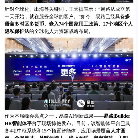
针对全球化、出海等关键词，王天扬表示：“易路从成立第
一天开始，就在服务全球的客户。”如今，易路已经具备
多
语言多时区多货币、嵌入74个国家用工政策、27个地区个人
隐私保护法
的全球化人力资源战略布局。
作为本届峰会亮点之一，易路AI创新成果——
易路iBuilder
HR智能体平台
于现场惊艳发布。目前，该智能体平台已具
备4项中枢系统和15个预置智能体，应用场景覆盖
人才画