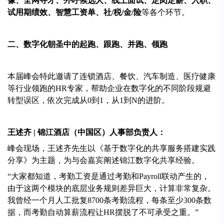
像、全网寻才、外呼候选人、线上面试、定岗定薪、入职、
试用期绩效、智慧工资单、社/税/金/险
等各个环节。
二、数字化朝圣中的起跑、跟跑、并跑、领跑
本届峰会特此邀请了连锁酒店、餐饮、汽车制造、医疗健康
等行业领跑的HR专家，帮助企业在数字化的不同阶段规避
转型误区，依次完成从0到1，从1到N的进阶。
王述齐 | 锦江酒店（中国区）人事部负责人：
峰会现场，王述齐先生以《基于数字化的共享服务搭建实践
分享》为主题，为与会嘉宾阐述锦江数字化共享经验。
“大家都知道，考勤工资是通过考勤和Payroll联动产生的，
由于这两个模块的底层业务规则差异巨大，计算非常复杂。
我曾经一个月人工批复8700条考勤流程，每条至少300条数
据，而考勤自动算薪流程让HR摆脱了不可承受之重。”