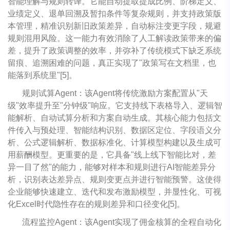
智能理解与规则转译。它能自动提取提成比例、阶梯定义、
业绩定义、退单回溯及暂扣条件等复杂规则，并支持政策版
本管理，精准识别新旧政策差异，自动标注变更字段，规避
规则混用风险。这一能力有效消除了人工解读政策带来的偏
差，提升了政策调整的效率，并弥补了传统模式下缺乏系统
留痕、追溯困难的问题，真正实现了"政策写在文档里，也
能落到系统里"[5]。
规则试算Agent：该Agent将传统激励方案配置从"天
级"效率提升至"分钟级"响应。它支持线下表格导入、逻辑智
能解析、自动试算分析和方案自动生成。其核心能力包括文
件传入与预处理、智能结构识别、数据区定位、字段语义分
析、公式逻辑解析、数据标准化、计算模型构建以及生成可
用薪酬模型。更重要的是，它具备"线上线下智能比对，差
异一目了然"的能力，能够对样本和规则进行AI智能差异分
析，识别表达差异点、规则变更点并进行智能预警。这使得
企业能够快速建立、迭代和发布激励模型，并显性化、可视
化Excel时代隐性存在的规则差异和口径变化[5]。
流程监控Agent：该Agent实现了佣金核算的全程自动化