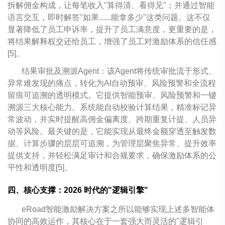
拆解佣金构成，让每笔收入"算得清、看得见"；并通过智能
语言交互，即时解答"如果......能拿多少"这类问题。这不仅
显著降低了员工申诉率，提升了员工满意度，更重要的是，
将结果解释权交还给员工，增强了员工对激励体系的信任感
[5]。
结果审批及溯源Agent：该Agent将传统审批流于形式、
异常难发现的痛点，转化为AI自动预审、风险预警和全流程
留痕可追溯的透明模式。它提供智能预审、风险预警和一键
溯源三大核心能力。系统能自动校验计算结果，精准标记异
常波动，并实时提醒高佣金偏离度、跨期重复计提、人员异
动等风险。最关键的是，它能实现从最终金额穿透至触发数
据、计算步骤的层层可追溯，为管理层聚焦异常、提升效率
提供支持，并轻松满足审计和合规要求，确保激励体系的公
平性和透明度[5]。
四、核心支撑：2026 时代的"逻辑引擎"
eRoad智能激励解决方案之所以能够实现上述多智能体
协同的高效运作，其核心在于一套强大而灵活的"逻辑引