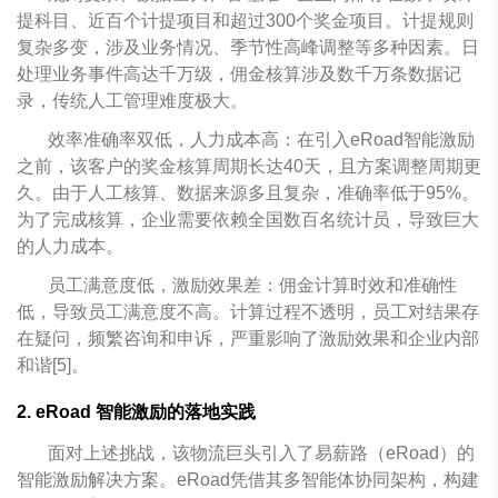
提科目、近百个计提项目和超过300个奖金项目。计提规则
复杂多变，涉及业务情况、季节性高峰调整等多种因素。日
处理业务事件高达千万级，佣金核算涉及数千万条数据记
录，传统人工管理难度极大。
效率准确率双低，人力成本高：在引入eRoad智能激励
之前，该客户的奖金核算周期长达40天，且方案调整周期更
久。由于人工核算、数据来源多且复杂，准确率低于95%。
为了完成核算，企业需要依赖全国数百名统计员，导致巨大
的人力成本。
员工满意度低，激励效果差：佣金计算时效和准确性
低，导致员工满意度不高。计算过程不透明，员工对结果存
在疑问，频繁咨询和申诉，严重影响了激励效果和企业内部
和谐[5]。
2. eRoad 智能激励的落地实践
面对上述挑战，该物流巨头引入了易薪路（eRoad）的
智能激励解决方案。eRoad凭借其多智能体协同架构，构建