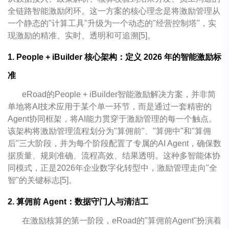
全链路智能激励闭环。这一方案的核心理念是将激励管理从
一个静态的"计算工具"升级为一个动态的"经营控制塔"，实
现激励的精准、实时、透明和可追溯[5]。
1. People + iBuilder 核心架构：定义 2026 年的智能激励标
准
eRoad的People + iBuilder智能激励解决方案，并非简
单地将AI技术应用于某个单一环节，而是通过一套精密的
Agent协同框架，将AI能力贯穿于激励管理的每一个触点。
该架构将激励管理流程划分为"算佣前"、"算佣中"和"算佣
后"三大阶段，并为每个阶段配置了专属的AI Agent，确保数
据质量、规则准确、流程高效、结果透明。这种多智能体协
同模式，正是2026年企业数字化转型中，激励管理走向"全
智"的关键标志[5]。
2. 算佣前 Agent：数据守门人与清洁工
在激励核算的第一阶段，eRoad的"算佣前Agent"扮演着