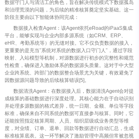
数据守门人与清洁工的角色，旨在解决传统模式下数据孤岛
和治理荒漠的问题，为后续的精准核算奠定坚实基础。这一
阶段主要由以下智能体协同完成：
数据接入检查Agent：该Agent依托eRoad的iPaaS集成
平台，能够实现与企业内部多源系统（如CRM、ERP、
eHR、考勤系统等）的无缝对接。它不仅负责数据的接入，
更重要的是充当"系统对系统的数据入口守门人"，通过字段
映射、入站模型等机制，对源数据进行初步的完整性和规范
性检查，确保进入激励体系的数据源头质量。这对于中大型
企业跨系统、跨部门的数据整合场景尤为关键，有效避免了
因数据源问题导致的后续核算错误[5]。
数据清洗Agent：在数据接入后，数据清洗Agent会对提
成核算的基础数据进行深度处理。其核心能力在于自动识别
并处理多源数据的格式差异，统一日期、金额、单位等字段
标准，确保来自不同系统的数据可直接参与核算。同时，它
还能按照指定核算周期、人员、组织层级或业务类型等维
度，对业绩、订单、退单、回款等数据进行自动汇总，生成
标准核算底表。这一环节解决了激励管理中高频但常被忽视