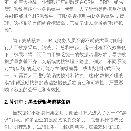
不一的巨大挑战。业绩数据可能散落在CRM、ERP、销售
管理系统等多个业务系统中；考勤、人员异动等数据则存储
在eHR或其他HR系统中；而财务数据则由财务系统独立管
理。这些系统之间的数据壁垒，形成了难以逾越的"数据孤
岛"。
为了完成核算，HR或财务人员不得不耗费大量时间进
行人工数据采集、清洗、汇总和校验。这一过程不仅效率低
下，极易出错，而且由于缺乏统一的数据治理标准，导致数
据质量参差不齐，为后续的核算埋下隐患。例如，不同系统
对"销售额"的定义可能存在细微差异，或者数据格式不统
一，都需要人工进行繁琐的校对和转换。这种"数据治理荒
漠"使得激励核算的基础数据缺乏准确性和可靠性，严重影
响了激励的公平性和有效性。
2. 算佣中：黑盒逻辑与调整焦虑
当数据好不容易归集之后，佣金计算又进入了另一个"黑
盒"阶段。许多企业的激励政策复杂多变，包含多种提成比
例、阶梯规则、业绩目标、回款周期等，这些规则往往以