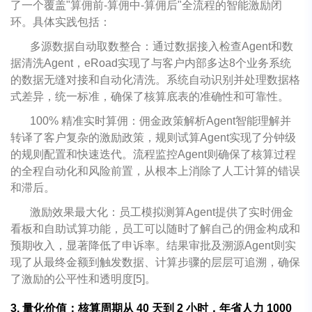
了一个覆盖"算佣前-算佣中-算佣后"全流程的智能激励闭
环。具体实践包括：
多源数据自动取数整合：通过数据接入检查Agent和数
据清洗Agent，eRoad实现了与客户内部多达8个业务系统
的数据无缝对接和自动化清洗。系统自动识别并处理数据格
式差异，统一标准，确保了核算底表的准确性和可靠性。
100% 精准实时算佣：佣金政策解析Agent智能理解并
转译了客户复杂的激励政策，规则试算Agent实现了分钟级
的规则配置和快速迭代。流程监控Agent则确保了核算过程
的全程自动化和风险前置，从根本上消除了人工计算的错误
和滞后。
激励效果最大化：员工模拟测算Agent提供了实时佣金
看板和自助试算功能，员工可以随时了解自己的佣金构成和
预期收入，显著降低了申诉率。结果审批及溯源Agent则实
现了从最终金额到触发数据、计算步骤的层层可追溯，确保
了激励的公平性和透明度[5]。
3. 量化价值：核算周期从 40 天到 2 小时，年省人力 1000