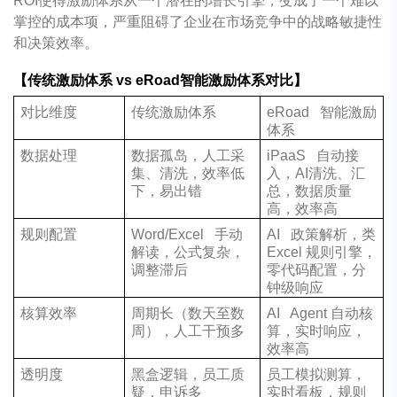
ROI使得激励体系从一个潜在的增长引擎，变成了一个难以
掌控的成本项，严重阻碍了企业在市场竞争中的战略敏捷性
和决策效率。
【传统激励体系 vs eRoad智能激励体系对比】
对比维度
传统激励体系
eRoad 智能激励
体系
数据处理
数据孤岛，人工采
iPaaS 自动接
集、清洗，效率低
入，AI清洗、汇
下，易出错
总，数据质量
高，效率高
规则配置
Word/Excel 手动
AI 政策解析，类
解读，公式复杂，
Excel 规则引擎，
调整滞后
零代码配置，分
钟级响应
核算效率
周期长（数天至数
AI Agent 自动核
周），人工干预多
算，实时响应，
效率高
透明度
黑盒逻辑，员工质
员工模拟测算，
疑，申诉多
实时看板，规则