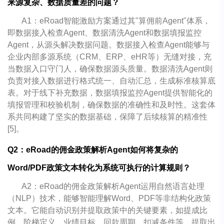
来源复杂、数据质量差的问题？
A1：eRoad智能激励方案通过其"算佣前Agent"体系，
即数据接入检查Agent、数据清洗Agent和数据填报监控
Agent，从源头解决数据问题。数据接入检查Agent能够与
企业内部多源系统（CRM、ERP、eHR等）无缝对接，充
当数据入口守门人，确保数据源头质量。数据清洗Agent则
负责对接入数据进行格式统一、自动汇总，生成标准核算底
表。对于线下补充数据，数据填报监控Agent提供智能化的
填报管理和校验机制，确保数据的准确性和及时性。这套体
系共同构建了坚实的数据基础，保障了后续核算的精准性
[5]。
Q2：eRoad的佣金政策解析Agent如何将复杂的
Word/PDF政策文本转化为系统可执行的计算规则？
A2：eRoad的佣金政策解析Agent运用自然语言处理
（NLP）技术，能够智能理解Word、PDF等非结构化政策
文本。它能自动识别并提取政策中的关键要素，如提成比
例、阶梯定义、业绩目标、回款周期、扣减条件等。提取出