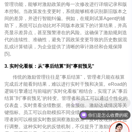
管理功能，能够对激励政策的每一次修改进行详细记录和版
本控制。当政策发生变更时，系统能够精准识别新旧版本之
间的差异，并进行智能纠偏。例如，在规则试算Agent的辅
助下，系统可以自动比对不同版本政策下的计算结果，并高
亮显示差异点，甚至预警潜在的风险。这确保了激励规则迭
代的连续性、准确性，避免了因政策变更导致的历史数据混
乱或计算错误，为企业提供了清晰的审计路径和合规保障
[5]。
3. 实时化看板：从"事后结算"到"事前预见"
传统的激励管理往往是"事后结算"，管理者只能在核算
完成后才能看到结果，难以进行实时干预和决策。eRoad的
逻辑引擎通过与前端的"实时化看板"相结合，实现了从"事后
结算"到"事前预见"的转变。管理者和员工可以通过个性化的
仪表盘，实时查看业绩数据、佣金预估、激励达成情况等关
键指标。员工可以自助模拟不同业绩情景下的收入预期，管
你们是怎么收费的呢
理者则可以根据实时数据洞察激励效果，及时发现异常并进
行调整。这种实时化的反馈机制，不仅提升了激励的透明