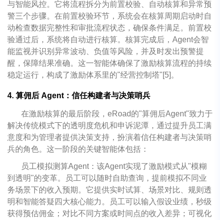
与智能风控。它将流程拆分为前置校验、自动核算和异常预
警三个步骤。在前置校验环节，系统会在核算周期启动时自
动检查数据完整性和审批流程状态，确保条件满足。前置校
验通过后，系统将自动进行核算。核算完成后，Agent会智
能监视并识别异常波动、负值等风险，并及时发出预警提
醒，保障结果准确。这一智能体确保了激励核算流程的持续
稳定运行，构成了激励体系里的"经营控制塔"[5]。
4. 算佣后 Agent：信任构建者与决策哨兵
在激励核算的最后阶段，eRoad的"算佣后Agent"致力于
解决传统模式下的透明度危机和申诉泥潭，通过提升员工满
意度和为管理者提供决策支持，扮演着信任构建者与决策哨
兵的角色。这一阶段的关键智能体包括：
员工模拟测算Agent：该Agent实现了激励模式从"模糊
到透明"的变革。员工可以随时自助查询，提前模拟不同业
务场景下的收入预期。它提供实时试算、场景对比、规则透
明和智能答疑四大核心能力。员工可以输入假设业绩，秒级
获得预估佣金；对比不同方案或时间点的收入差异；可视化