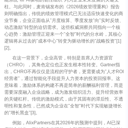
柱。与此同时，麦肯锡发布的《2026绩效管理重构》报告
则明确指出，传统的绩效管理模式已无法适应快速变化的商
业节奏，企业正面临从"月度核算、季度发放"向"实时反馈、
动态激励"转型的迫切需求。这些权威洞察共同指向一个核
心趋势：激励管理正迎来一个"全智"时代的分水岭，其核心
逻辑将从过去的"成本中心"转变为驱动增长的"战略投资"[1]
[2]。
在这一背景下，企业高管，特别是首席人力资源官
（CHRO），其角色定位也正发生根本性转变。Gartner指
出，CHRO不再仅仅是流程的守护者，更需要成为"人才ROI
经营者"，通过智能化手段提升人力资本的投资回报率。这
意味着，激励体系的构建不再是简单的薪酬福利管理，而是
需要深度融入企业战略，成为激发组织活力、提升经营效率
的关键杠杆。传统的激励模式，由于其固有的滞后性、不透
明性和复杂性，已然成为企业在"全智"时代下实现敏捷增长
的"增长黑盒"[3]。
例如，AlixPartners在其2026年的预测中提到，AI已深