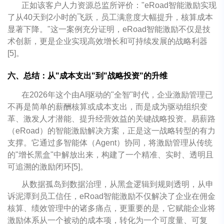
正如该客户人力资源总监所评价："eRoad智能激励实现
了从40天到2小时的飞跃，员工满意度大幅提升，核算成本
显著下降。"这一案例充分证明，eRoad智能激励不仅是技
术创新，更是企业实现高效增长和可持续发展的战略利器
[5]。
六、总结：从"成本支出"到"战略投资"的升维
在2026年这个由AI驱动的"全智"时代，企业激励管理已
不再是简单的薪酬核算或成本支出，而是成为驱动组织变
革、激发人才潜能、提升经营效益的关键战略投资。易薪路
（eRoad）的智能激励解决方案，正是这一战略转型的有力
支撑。它通过多智能体（Agent）协同，将激励管理从传统
的"增长黑盒"中解放出来，构建了一个精准、实时、透明且
可追溯的激励闭环[5]。
从数据孤岛到数据治理，从黑盒逻辑到规则透明，从申
诉泥潭到员工信任，eRoad智能激励不仅解决了企业在佣金
核算、绩效管理中的诸多痛点，更重要的是，它赋能企业将
激励体系从一个被动的成本项，转化为一个可度量、可复