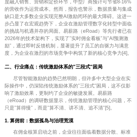
度融入销售、营销和定价环节，中型厂商预计可节省8-16%
的营收作为运营成本。然而，报告也警示，数据质量与集成
缺口是大多数企业实现完整AI激励闭环的最大障碍。这进一
步凸显了在宏观趋势下，企业在激励管理数字化转型中面临
的挑战与机遇并存的局面。易薪路（eRoad）等先行者已在
2026年的技术架构下，实现了"实时佣金看板"与"AI预测激
励"，通过即时反馈机制，显著提升了员工的自驱力与满意
度，为企业在激烈的市场竞争中构筑了新的核心竞争力[4]。
二、行业痛点：传统激励体系的"三段式"困局
尽管智能激励的趋势已然明朗，但许多中大型企业在实
际操作中，仍深陷传统激励体系的"三段式"困局，这不仅影
响了激励效果，更制约了企业的敏捷发展。易薪路
（eRoad）的调研数据显示，传统激励管理的核心问题，不
只是"算得慢"，而是"算不清、讲不清、追不清"[5]。
1. 算佣前：数据孤岛与治理荒漠
在佣金核算启动之前，企业往往面临着数据分散、标准