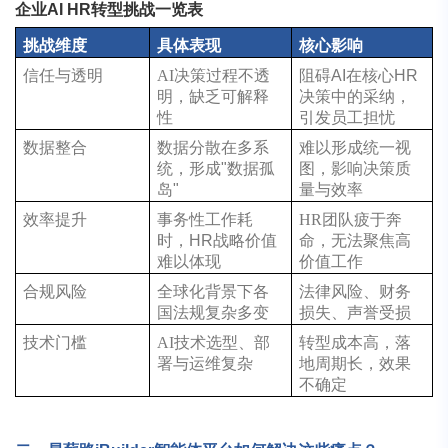
企业AI HR转型挑战一览表
挑战维度
具体表现
核心影响
信任与透明
AI决策过程不透
阻碍AI在核心HR
明，缺乏可解释
决策中的采纳，
性
引发员工担忧
数据整合
数据分散在多系
难以形成统一视
统，形成"数据孤
图，影响决策质
岛"
量与效率
效率提升
事务性工作耗
HR团队疲于奔
时，HR战略价值
命，无法聚焦高
难以体现
价值工作
合规风险
全球化背景下各
法律风险、财务
国法规复杂多变
损失、声誉受损
技术门槛
AI技术选型、部
转型成本高，落
署与运维复杂
地周期长，效果
不确定