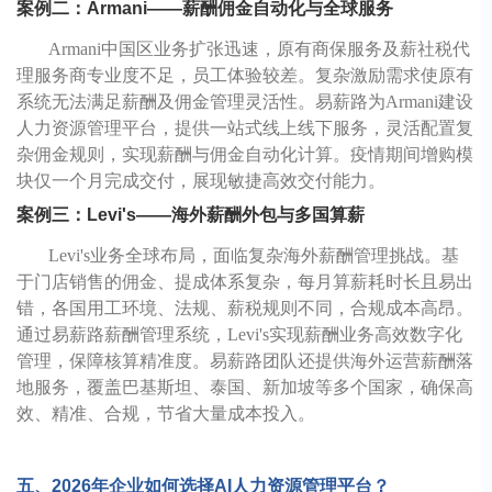
案例二：Armani——薪酬佣金自动化与全球服务
Armani中国区业务扩张迅速，原有商保服务及薪社税代
理服务商专业度不足，员工体验较差。复杂激励需求使原有
系统无法满足薪酬及佣金管理灵活性。易薪路为Armani建设
人力资源管理平台，提供一站式线上线下服务，灵活配置复
杂佣金规则，实现薪酬与佣金自动化计算。疫情期间增购模
块仅一个月完成交付，展现敏捷高效交付能力。
案例三：Levi's——海外薪酬外包与多国算薪
Levi's业务全球布局，面临复杂海外薪酬管理挑战。基
于门店销售的佣金、提成体系复杂，每月算薪耗时长且易出
错，各国用工环境、法规、薪税规则不同，合规成本高昂。
通过易薪路薪酬管理系统，Levi's实现薪酬业务高效数字化
管理，保障核算精准度。易薪路团队还提供海外运营薪酬落
地服务，覆盖巴基斯坦、泰国、新加坡等多个国家，确保高
效、精准、合规，节省大量成本投入。
五、2026年企业如何选择AI人力资源管理平台？