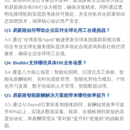
A2: 采用MoE混合专家技术架构，集成多家主流通用大模型
和易薪路自有HR行业大模型，确保决策精准。同时通过透
明化推理机制实现思考路径可视化，并支持私有化部署和动
态加密技术，保障核心知识资产安全。
Q3:
易薪路如何帮助企业应对全球化用工合规挑战？
A3: 通过"全球政策Agent"敏捷更新全球各国最新薪税法规，
结合专业全球化服务团队提供本地化合规咨询和薪社税代理
服务，确保企业全球用工合规。
Q4: iBuilder
支持哪些具体HR业务场景？
A4: 覆盖八大核心场景：智能化招聘、沉浸式员工体验、智
能化薪酬福利、实时化绩效管理、智能化劳动力规划、个性
化学习发展、数字化组织人才管理、智能数据治理。
Q5:
易薪路智能薪酬解决方案能带来哪些效率提升？
A5: 通过AI Payroll引擎和多智能体协同，薪酬核算效率可提
升80%以上，实现从数据采集、核算、合规检测到发放的高
度自动化，将薪酬管理从"算对薪"提升到"发激励"的战略层
面。