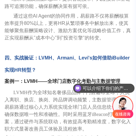
路可追溯功能，确保薪酬决策有据可依。
通过这些AI Agent的协同作用，易薪路不仅将薪酬核算
效率提升80%以上，更将HR从繁琐事务中解放出来，使其
能够聚焦薪酬策略设计、激励方案优化等战略价值工作，真
正实现薪酬从"成本中心"到"投资引擎"的转变。
四、实战验证：LVMH、Armani、Levi's如何借助iBuilder
实现HR转型？
案例一：LVMH——全球门店数字化考勤与主数据管理
可以介绍下你们的产品么
LVMH作为全球知名奢侈品品牌，门店遍布全球，人员
你们是怎么收费的呢
入离职、换店、换岗、跨品牌调动频繁，主数据管理困难。
易薪路通过核心人力系统实现全球门店人员信息统一管理，
确保数据唯一性和准确性。同时采用蓝牙iBeacon打卡方
案，通过硬件与系统联动，有效提高考勤精准度，数字化入
职方式显著改善员工体验及流程效率。