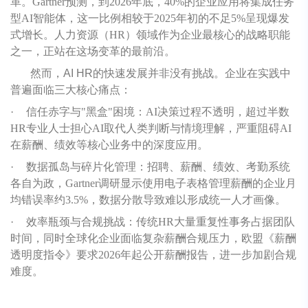
革。Gartner预测，到2026年底，40%的企业应用将集成任务
型AI智能体，这一比例相较于2025年初的不足5%呈现爆发
式增长。人力资源（HR）领域作为企业最核心的战略职能
之一，正站在这场变革的最前沿。
然而，AI HR的快速发展并非没有挑战。企业在实践中
普遍面临三大核心痛点：
·
信任赤字与"黑盒"困境：AI决策过程不透明，超过半数
HR专业人士担心AI取代人类判断与情境理解，严重阻碍AI
在薪酬、绩效等核心业务中的深度应用。
·
数据孤岛与碎片化管理：招聘、薪酬、绩效、考勤系统
各自为政，Gartner调研显示使用电子表格管理薪酬的企业月
均错误率约3.5%，数据分散导致难以形成统一人才画像。
·
效率瓶颈与合规挑战：传统HR大量重复性事务占据团队
时间，同时全球化企业面临复杂薪酬合规压力，欧盟《薪酬
透明度指令》要求2026年起公开薪酬报告，进一步加剧合规
难度。