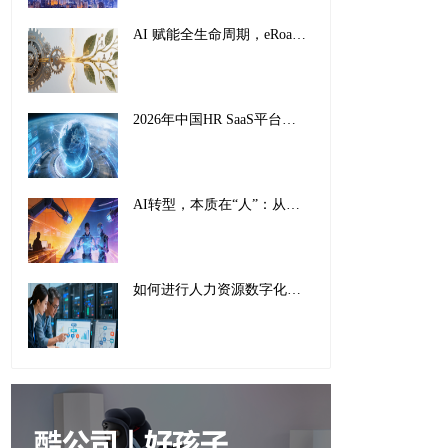
AI 赋能全生命周期，eRoad iBuilder重塑员工体验：从 “敬业” 到 “活力”
2026年中国HR SaaS平台影响力排行榜：AI驱动下的全球化人力资源管理新范式
AI转型，本质在“人”：从工具适配到组织重塑的全面革新
如何进行人力资源数字化转型：传统巨头的成功经验与实施指南