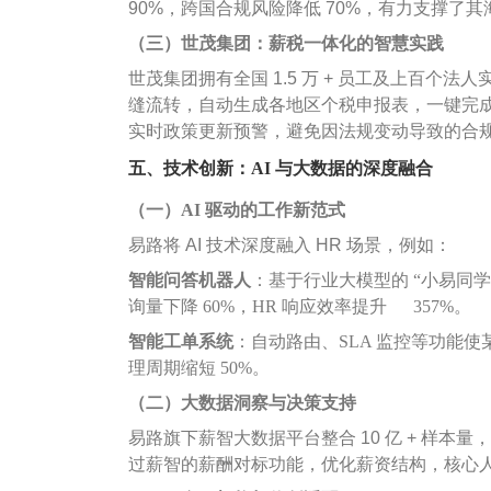
90%，跨国合规风险降低 70%，有力支撑了
（三）世茂集团：薪税一体化的智慧实践
世茂集团拥有全国 1.5 万 + 员工及上百个法人
缝流转，自动生成各地区个税申报表，一键完成多
实时政策更新预警，避免因法规变动导致的合
五、技术创新：AI 与大数据的深度融合
（一）AI 驱动的工作新范式
易路将 AI 技术深度融入 HR 场景，例如：
智能问答机器人
：基于行业大模型的 “小易同学
询量下降 60%，HR 响应效率提升 357%。
智能工单系统
：自动路由、SLA 监控等功能使某
理周期缩短 50%。
（二）大数据洞察与决策支持
易路旗下薪智大数据平台整合 10 亿 + 样本量，提
过薪智的薪酬对标功能，优化薪资结构，核心人才流