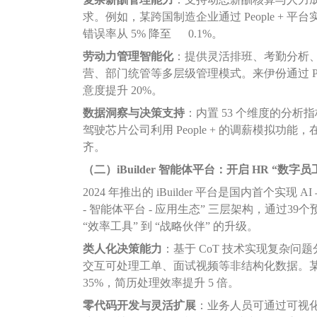
求。例如，某跨国制造企业通过 People + 平
错误率从 5% 降至 0.1%。
劳动力管理智能化
：提供灵活排班、考勤分析
营、部门统管等多层级管理模式。来伊份通过 Peo
意度提升 20%。
数据洞察与决策支持
：内置 53 个维度的分析
驾驶芯片公司利用 People + 的调薪模拟功
齐。
（二）iBuilder 智能体平台：开启 HR “数字员
2024 年推出的 iBuilder 平台是国内首个实现
- 智能体平台 - 应用生态” 三层架构，通过3
“效率工具” 到 “战略伙伴” 的升级。
类人化决策能力
：基于 CoT 技术实现复杂问
交互可处理工单、面试视频等非结构化数据。某制
35%，简历处理效率提升 5 倍。
零代码开发与灵活扩展
：业务人员可通过可视化