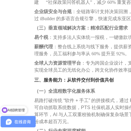
建 “社保政策问答机器人”，减少 60% 重复咨询
企业级安全与合规
：全链路审计支持决策回溯
过 iBuilder 的多语言合规引擎，快速完成
（三）垂直领域解决方案：精准匹配行业需求
易个税
：支持多法人实体统一报税，一键缴款功能
薪酬代理
：整合线上系统与线下服务，提供薪
理服务，员工福利参与率从 60% 提升至 92%。
全球人力资源管理平台
：专为跨国企业设计，支
实现全球员工的无纸化办公，跨文化协作效率提升
三、服务能力：从软件交付到价值共创
（一）全流程数字化服务体系
易路打破传统 “软件 + 手工” 的拼接模式，通过
可自动抓取系统数据，PTS 社保机器人实时操作全
AI招聘管理
算环节，AI 与人工双重校验机制确保复杂场
纷成本超百万元。
（二）行业专家深度赋能