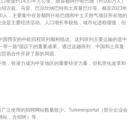
人口密度约14人/平方公里。除首都阿什哈巴德（约100万人）
绍古兹、马雷、巴尔坎纳巴特和土库曼巴什等。截至2023年
00人，主要集中在首都阿什哈巴德和中土天然气项目所在地的
农业是主要经济活动。人口增长率较低，城市化进程缓慢，但
中国西安的中欧回程班列顺利抵达。这列班列主要运输的是中
一带一路”倡议下的重要成果。通过这趟班列，中国和土库曼
的贸易合作开辟了新的局面。
环境，有潜力成为中亚地区的重要经济力量，但私营化改革和
使用的招聘网站数量较少。Turkmenportal（部分企业会
信息网站，含招聘）等。