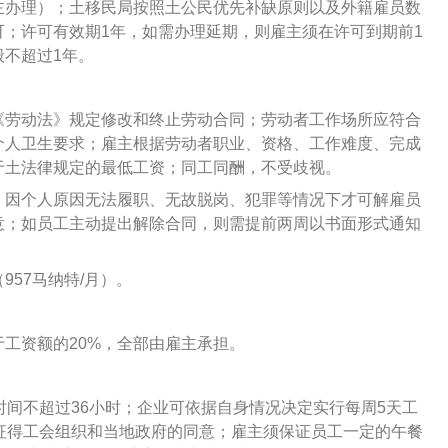
主办理）；土移民局按照土公民优先补缺原则以及外籍雇员数
可；许可有效期1年，如需办理延期，则雇主须在许可到期前1
不超过1年。
《劳动法》规定修改和终止劳动合同；劳动者工作场所应符合
个人卫生要求；雇主根据劳动者职业、资格、工作难度、完成
于土法律规定的最低工资；同工同酬，不受歧视。
、因个人原因无法履职、无故脱岗、犯罪等情况下才可解雇员
意；如员工主动提出解除合同，则需提前两周以书面形式通知
57马纳特/月）。
工资额的20%，全部由雇主承担。
时间不超过36小时；企业可依据自身情况决定实行每周5天工
征得工会组织和当地政府的同意；雇主须保证员工一定的午餐