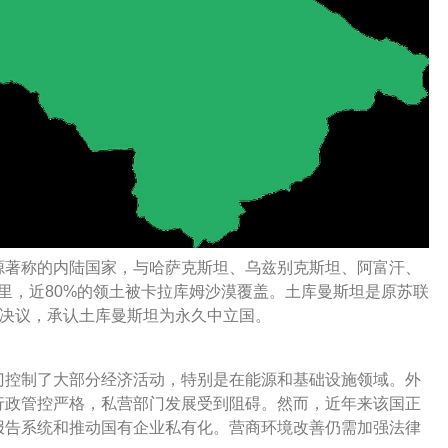
源著称的内陆国家，与哈萨克斯坦、乌兹别克斯坦、阿富汗、
公里，近80%的领土被卡拉库姆沙漠覆盖。土库曼斯坦是原苏联
通过决议，承认土库曼斯坦为永久中立国。
门控制了大部分经济活动，特别是在能源和基础设施领域。外
行政管控严格，私营部门发展受到阻碍。然而，近年来该国正
报告系统和推动国有企业私有化。营商环境改善仍需加强法律