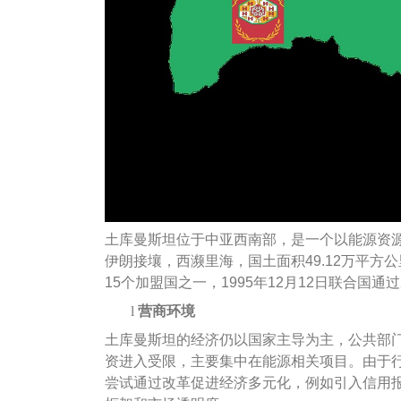
土库曼斯坦位于中亚西南部，是一个以能源资
伊朗接壤，西濒里海，国土面积49.12万平方
15个加盟国之一，1995年12月12日联合国
l
营商环境
土库曼斯坦的经济仍以国家主导为主，公共部
资进入受限，主要集中在能源相关项目。由于
尝试通过改革促进经济多元化，例如引入信用