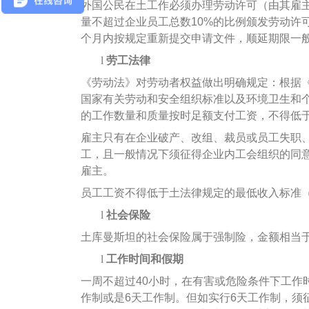
外国公民在土工作必须办理劳动许可（由其雇
量不超过企业员工总数10%的比例颁发劳动许
个月内按规定重新提交申请文件，顺延期限一般
l
劳工法律
《劳动法》对劳动者权益做出明确规定：根据
国家有关劳动和安全组织标准以及环境卫生和
的工作数量和质量按时足额支付工资，不得低
雇主只有在企业破产、改组、裁员或员工失职
工，且一般情况下须征得企业内工会组织的同
雇主。
员工工资不得低于土法律规定的最低收入标准（9
l
社会保险
土库曼斯坦的社会保险属于强制险，金额相当于
l
工作时间和假期
一周不超过40小时，在有害或危险条件下工作
作制或是6天工作制。但如实行6天工作制，须