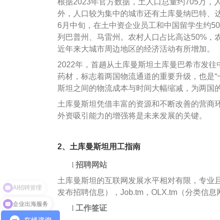
根据2023年官方数据，土人口总量约705万，
外，人口较为集中的城市还有土库曼纳巴特、达
6月中旬，在土中资企业员工和中国留学生约5
列巴普州、马雷州。农村人口占比高达50%，
近年来大城市周边地区的经济活动有所增加。
2022
年，首趟从土库曼斯坦土库曼巴希市发往
药材，标志着两国物流通道的重要升级，也是“
斯坦之间的物流成本与时间大幅缩减，为两国
土库曼斯坦凭借丰富的资源和不断改善的营商
外资吸引能力的增强将是未来发展的关键。
2
、土库曼斯坦用工指南
l
招聘网站
土库曼斯坦的互联网发展水平相对有限，专业且广泛
发布招聘信息），Job.tm，OLX.tm（分类
企业出海服务
l
工作签证