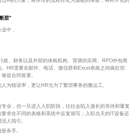
通过AI的力量，将冰冷的流程转化为温暖的体验，将碎片化的
断层"
企业中，
。
、行政、财务以及外部的体检机构、背调供应商、RPO外包商
HR需要在邮件、电话、微信群和Excel表格之间疯狂切
、催促合同签署。
的人为错误率，更让HR沦为了繁琐事务的搬运工。
与专业，但一旦进入入职阶段，往往会陷入漫长的等待和重复
要求在不同的表格和系统中反复填写；入职当天的IT设备还
都没人指引。
隐形杀手。