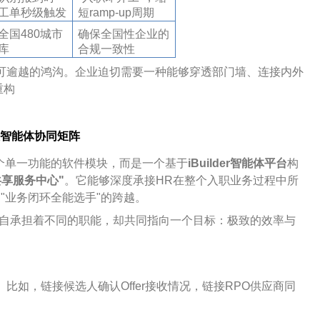
工单秒级触发
短ramp-up周期
全国480城市
确保全国性企业的
库
合规一致性
不可逾越的鸿沟。企业迫切需要一种能够穿透部门墙、连接内外
重构
大智能体协同矩阵
个单一功能的软件模块，而是一个基于
iBuilder智能体平台
构
共享服务中心"
。它能够深度承接HR在整个入职业务过程中所
"业务闭环全能选手"的跨越。
各自承担着不同的职能，却共同指向一个目标：极致的效率与
比如，链接候选人确认Offer接收情况，链接RPO供应商同