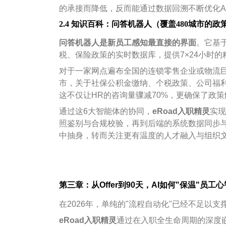
的承接而降低，反而能通过数据回溯不断优化A
2.4 知识百科：问答机器人（覆盖480城市的政
问答机器人是新员工感知最直接的界面
。它基
税、保险政策的实时数据库，提供7×24小时的
对于一家网点遍布全国的连锁零售企业或物流
市，关于社保公积金缴纳、个税政策、公司福
这不仅让HR的咨询量骤减70%，更确保了政
通过这6大智能体的协同，
eRoad入职精灵
实现
照鉴别与合规校验，再到后端的系统数据同步与
中抽身，转而关注更有温度的人才融入与组织
第三章：从Offer到90天，AI如何"保温"员工
在2026年，单纯的"流程自动化"已经不足以
eRoad
入职精灵
通过在入职全生命周期的深度