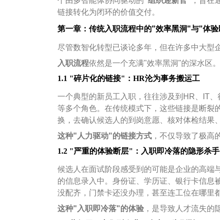
个由多智能体协同驱动的
"组织迎新官"
，旨在
链接转化为闭环的价值交付。
第一章：传统入职流程中的"效率黑洞"与"体验
尽管数智化转型已谈论多年，但在许多中大型
入职流程
依然是一个充满"效率黑洞"的深水区
1.1 "碎片化的链接"：HR沦为事务搬运工
一个典型的新员工入职，往往涉及到HR、IT
等多个角色。在传统模式下，这些链接是断裂的。
换，去确认候选人的到岗意愿、核对体检结果
这种"人力驱动"的链接方式
，不仅导致了极高
1.2 "严重的体验断层"：入职即冷落的隐形杀手
候选人在面试阶段感受到的可能是企业的高端
的信息录入中。身份证、学历证、银行卡信息被
没配齐，门禁卡还没办理，甚至连工位在哪里
这种"入职即冷落"的体验
，是导致人才流失的