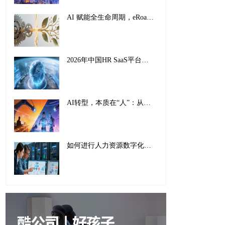
AI 赋能全生命周期，eRoad iBuilder重塑员工体验：从 “敬业” 到 “活力”
2026年中国HR SaaS平台影响力排行榜：AI驱动下的全球化人力资源管理新范式
AI转型，本质在“人”：从工具适配到组织重塑的全面革新
如何进行人力资源数字化转型：传统巨头的成功经验与实施指南