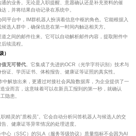
沟通的业务。无论是入职提醒、意愿确认还是补充资料的催
触达，并将结果自动记录在系统中。
协同平台中，IM群机器人扮演着信息中枢的角色。它能根据入
或候选人群中，确保信息在第一时间内触达相关方。
渠道之间的邮件往来。它可以自动解析邮件内容，提取附件中
发后续流程。
升级）
价值无可替代
。它集成了先进的OCR（光学字符识别）技术与
身份证、学历证书、体检报告、健康证等证照的真实性。
工作中解放出来，更通过对接社会风险数据库，为企业提供了一
制造业而言，这意味着可以在新员工报到的第一秒，就确认
用工隐患。
入职精灵的"质检员"。它会自动分析问答机器人与候选人的交
报告、健康证等异常情况的处理进度。
心（SSC）的SLA（服务等级协议）质量指标不会因为AI