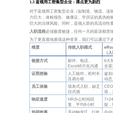
1.3 蓝领用工密集型企业：痛点更为剧烈
对于蓝领用工密集型企业（如制造、物流、连
力巨大，体检报告、健康证、学历证的真伪校
巨大的法律风险。同时，蓝领人群的高流动性
入职流程
必须极度敏捷，任何一天的延误都意
为了更直观地展现这种变革，我们可以通过下表
维度
传统入职模式
eRo
（入
链接方式
邮件、电话、
6大
Excel碎片化沟通
全渠
证照校验
人工核对，耗时长
鉴别
且易出错
动态
员工体验
填表式入职，缺乏
CE
仪式感
迎，
响应速度
HR办公时间回
7×
复，平均8小时
疑，
协同效率
手动触发IT、行政
自动