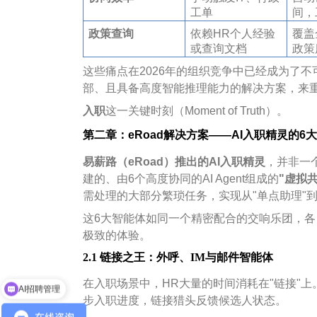
工单
间，
政策查询
依赖HR个人经验
覆盖
或查询文档
政策
这些痛点在2026年的组织竞争中已经成为了
部、且具备高度智能推理能力的解决方案，来
入职
这一关键时刻（Moment of Truth）。
第二章：eRoad解决方案——AI入职精灵的6
易薪路（eRoad）推出的AI入职精灵
，并非一
建的、由6个高度协同的AI Agent组成的
"虚拟
需处理的大部分繁琐任务，实现从"单点助理"到
这6大智能体如同一个精密配合的交响乐团，
极致的体验。
2.1 链接之王：外呼、IM与邮件智能体
AI招聘管理
在入职场景中，HR大量的时间消耗在"链接"上。
企业出海服务
步入职进度，链接猎头反馈候选人状态。