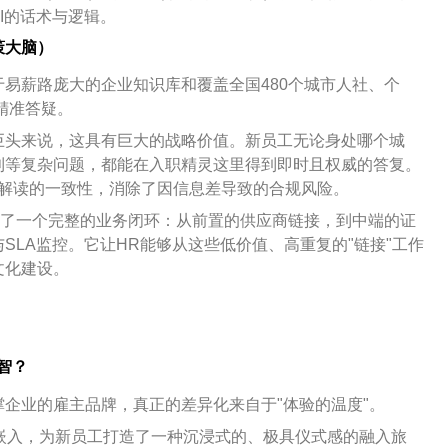
I的话术与逻辑。
策大脑）
于易薪路庞大的企业知识库和覆盖全国480个城市人社、个
精准答疑。
巨头来说，这具有巨大的战略价值。新员工无论身处哪个城
利等复杂问题，都能在入职精灵这里得到即时且权威的答复。
策解读的一致性，消除了因信息差导致的合规风险。
了一个完整的业务闭环：从前置的供应商链接，到中端的证
SLA监控。它让HR能够从这些低价值、高重复的"链接"工作
文化建设。
心智？
支撑企业的雇主品牌，真正的差异化来自于"体验的温度"。
嵌入，为新员工打造了一种沉浸式的、极具仪式感的融入旅