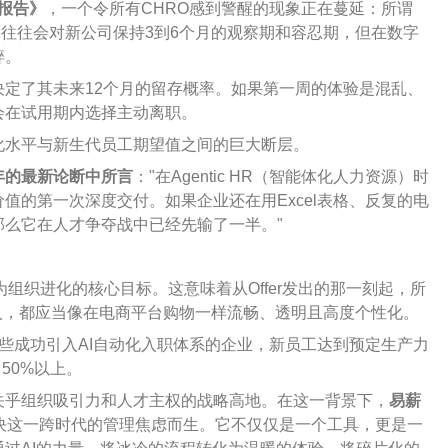
势报告》
，一个令所有CHRO感到警醒的现象正在蔓延：所谓
工往往会对新公司保持3到6个月的观察期和容忍期，但在数字
碎。
定了其未来12个月的留存概率。如果第一周的体验是混乱、
会在试用期内选择主动离职。
化水平与新生代员工期望值之间的巨大断层。
26年的最新论断中所言
："在Agentic HR（智能体化人力资源）时
值的第一次深度交付。如果企业还在用Excel表格、反复的电
么它在人才争夺战中已经先输了一半。"
为组织进化的核心目标。这意味着从Offer发出的那一刻起，所
入，都应当像在电商平台购物一样流畅、透明且高度个性化。
些成功引入AI自动化入职体系的企业，新员工达到预定生产力
短了50%以上。
关乎组织吸引力和人才主权的战略高地。在这一背景下，
易薪
决这一跨时代的管理焦虑而生。它不仅仅是一个工具，更是一