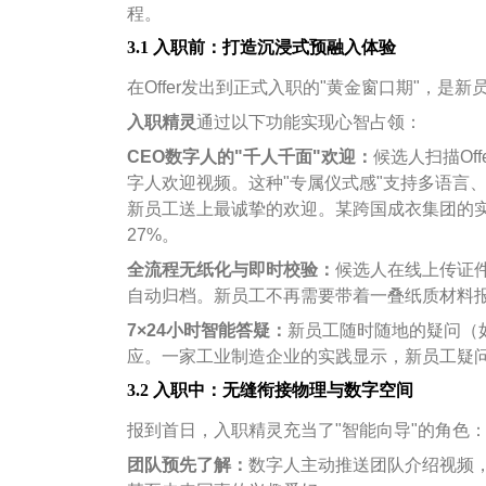
程。
3.1 入职前：打造沉浸式预融入体验
在Offer发出到正式入职的"黄金窗口期"，是
入职精灵
通过以下功能实现心智占领：
CEO
数字人的"千人千面"欢迎：
候选人扫描Of
字人欢迎视频。这种"专属仪式感"支持多语言
新员工送上最诚挚的欢迎。某跨国成衣集团的
27%。
全流程无纸化与即时校验：
候选人在线上传证
自动归档。新员工不再需要带着一叠纸质材料
7×24
小时智能答疑：
新员工随时随地的疑问（如
应。一家工业制造企业的实践显示，新员工疑
3.2 入职中：无缝衔接物理与数字空间
报到首日，入职精灵充当了"智能向导"的角色
团队预先了解：
数字人主动推送团队介绍视频