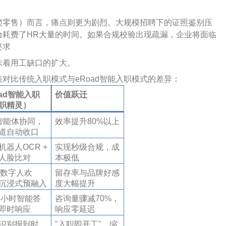
锁零售）而言，痛点则更为剧烈。大规模招聘下的证照鉴别压
验耗费了HR大量的时间。如果合规校验出现疏漏，企业将面临
要求
味着用工缺口的扩大。
对比传统入职模式与eRoad智能入职模式的差异：
ad
智能入职
价值跃迁
职精灵）
智能体协同，
效率提升80%以上
道自动收口
机器人OCR +
实现秒级合规，成
人脸比对
本极低
O数字人欢
留存率与品牌好感
沉浸式预融入
度大幅提升
24小时智能答
咨询量骤减70%，
即时响应
响应零延迟
识别报到时
"入职即开工"，缩