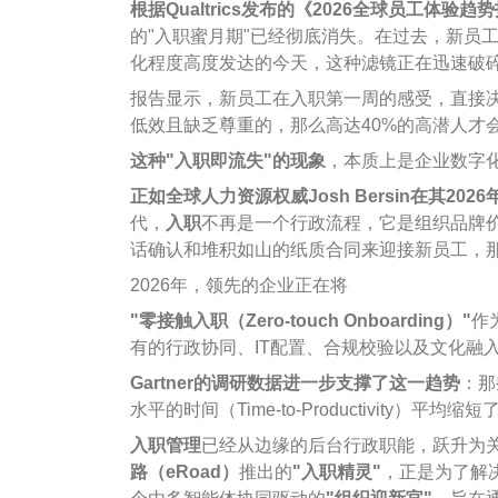
根据Qualtrics发布的《2026全球员工体验趋
的"入职蜜月期"已经彻底消失。在过去，新员
化程度高度发达的今天，这种滤镜正在迅速破
报告显示，新员工在入职第一周的感受，直接决
低效且缺乏尊重的，那么高达40%的高潜人才
这种"入职即流失"的现象
，本质上是企业数字
正如全球人力资源权威Josh Bersin在其20
代，
入职
不再是一个行政流程，它是组织品牌价
话确认和堆积如山的纸质合同来迎接新员工，那
2026年，领先的企业正在将
"
零接触入职（Zero-touch Onboarding）"
作
有的行政协同、IT配置、合规校验以及文化融
Gartner
的调研数据进一步支撑了这一趋势
：那
水平的时间（Time-to-Productivity）平均缩
入职管理
已经从边缘的后台行政职能，跃升为
路（eRoad）
推出的
"入职精灵"
，正是为了解