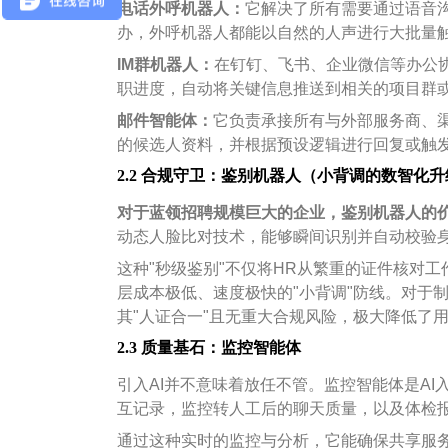
电话外呼机器人：
它解决了所有需要通过语音
办，外呼机器人都能以自然的人声进行大批量
IM
群机器人：
在钉钉、飞书、企业微信等办公
职进度，自动将关键信息推送到相关的项目群
邮件智能体：
它负责承接所有与外部服务商、
的候选人资料，并根据预设逻辑进行回复或触
2.2 合规守卫：鉴别机器人（小背调的数智化
对于蓝领招聘规模巨大的企业，鉴别机器人的
动态人脸比对技术，能够瞬间识别并自动校验
这种"秒级鉴别"不仅将HR从繁重的证件核对
层成本极低、速度极快的"小背调"防线。对于
其"人证合一"且无重大合规风险，极大降低了
2.3 质量基石：监控智能体
引入AI并不意味着放任不管。监控智能体是AI
互记录，监控转人工后的聊天质量，以及体检
通过这种实时的监控与分析，它能确保共享服务中