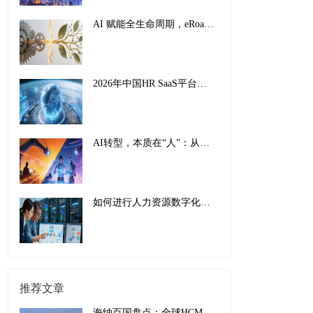
AI 赋能全生命周期，eRoad iBuilder重塑员工体验：从 “敬业” 到 “活力”
2026年中国HR SaaS平台影响力排行榜：AI驱动下的全球化人力资源管理新范式
AI转型，本质在“人”：从工具适配到组织重塑的全面革新
如何进行人力资源数字化转型：传统巨头的成功经验与实施指南
推荐文章
海纳百国盘点：全球HCM一站式解决方案赋能海外业务版图，中东地区出海洞察