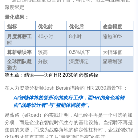
深度绑定
量化成果：
指标
优化前
优化后
改善幅度
月度算薪工
40小时
8小时
缩短80%
时
算薪错误率
较高
0.5%以下
大幅降低
全球团队凝
分散
深度绑定
显著增强
聚力
第五章：结语
——
迈向
HR 2030
的必然路径
在人力资源分析师Josh Bersin描绘的"HR 2030愿景"中：
AI
智能体将接管所有的执行工作，而HR的角色将转
向"战略设计者"与"智能体调校者"。
易薪路（eRoad）的实践证明，AI已经不再是一个可选的加
分项，而是企业在智能时代生存的基础设施。当招聘不再是
焦虑的来源，而成为战略落地的确定性杠杆时，企业的数智
化转型才算真正完成了从"量变"到"质变"的跃迁。