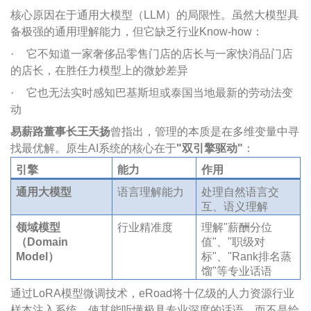
核心原因在于通用大模型（LLM）的局限性。虽然大模型具
备极强的通用理解能力，但它缺乏行业Know-how：
·
它不知道一家奢侈品零售门店的店长与一家快消品门店
的店长，在胜任力模型上的微妙差异
·
它也无法实时感知巴基斯坦或泰国当地最新的劳动法变
动
易薪路董事长王天扬
曾指出，管理的本质是在多维变量中寻
找最优解。原生AI系统的核心在于
"双引擎驱动"
：
引擎
能力
作用
通用大模型
语言理解能力
处理自然语言交
互、语义理解
领域模型
行业精准度
理解"薪酬分位
（Domain
值"、"职级对
Model）
标"、"Rank排名蒸
馏"等专业话语
通过LoRA模型微调技术，eRoad将十亿级的人力资源行业
样本注入系统，使其能听懂极具专业深度的话语，而不是给