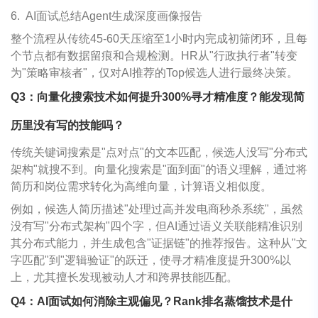
6.
AI面试总结Agent生成深度画像报告
整个流程从传统45-60天压缩至1小时内完成初筛闭环，且每
个节点都有数据留痕和合规检测。HR从"行政执行者"转变
为"策略审核者"，仅对AI推荐的Top候选人进行最终决策。
Q3
：向量化搜索技术如何提升
300%
寻才精准度？能发现简
历里没有写的技能吗？
传统关键词搜索是"点对点"的文本匹配，候选人没写"分布式
架构"就搜不到。向量化搜索是"面到面"的语义理解，通过将
简历和岗位需求转化为高维向量，计算语义相似度。
例如，候选人简历描述"处理过高并发电商秒杀系统"，虽然
没有写"分布式架构"四个字，但AI通过语义关联能精准识别
其分布式能力，并生成包含"证据链"的推荐报告。这种从"文
字匹配"到"逻辑验证"的跃迁，使寻才精准度提升300%以
上，尤其擅长发现被动人才和跨界技能匹配。
Q4
：
AI
面试如何消除主观偏见？
Rank
排名蒸馏技术是什