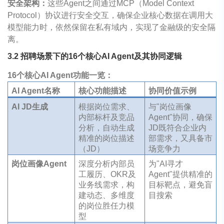
安全架构：
这些Agent之间通过MCP（Model Context
Protocol）协议进行安全交互，确保企业核心数据在调用大
模型能力时，依然保留在私有域内，实现了金融级的安全隔
离。
3.2
招聘场景下的
16
个核心
AI Agent
及其协同逻辑
16个核心AI Agent功能一览：
AI Agent名称
核心功能描述
协同价值示例
AI JD生成
根据岗位需求、
与"岗位画像
内部标杆及竞品
Agent"协同，确保
分析，自动生成
JD既符合企业内
精准的岗位描述
部需求，又具备市
（JD）
场竞争力
岗位画像Agent
深度分析内部员
为"AI寻才
工履历、OKR及
Agent"提供精准的
业务线需求，构
目标靶点，避免盲
建动态、多维度
目搜索
的岗位胜任力模
型