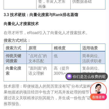
签，丰富人才库
供数据基础
画像
3.3
技术硬核：向量化搜索与
Rank
排名蒸馏
向量化人才搜索技术
在寻才环节，eRoad引入了向量化人才搜索技术。
搜索方式对比：
搜索方式
原理
精准度
适用场景
传统关键
"点对点"的
低
简单岗位、
词搜索
文本匹配
活跃求职者
向量化搜
"面到面"的
高（提升
复杂岗位、
索
语义理解
300%+）
被动人才、
你们是怎么收费的呢
技能关联
现在有优惠活动吗
技术原理：即便候选人的简历里没有写"分布式架构"，但如
果他描述的项目经历中包含了对高并发处理的细节，AI也能
通过语义关联精准识别其能力，并生成一份包含"证据链"的
推荐报告。