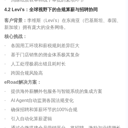
4.2 Levi's
：全球视野下的合规算薪与招聘协同
客户背景：
李维斯（Levi's）在东南亚（巴基斯坦、泰国、
新加坡）拥有庞大的业务网络。
核心挑战：
·
各国用工环境和薪税规则差异巨大
·
基于门店销售的佣金体系极其复杂
·
人工处理极易出错且耗时长
·
跨国合规风险高
eRoad解决方案：
·
提供海外薪酬外包服务与智能系统的集成方案
·
AI Agent自动监测各国法规变化
·
确保招聘和算薪环节的100%合规
·
引入自动化算薪逻辑
·
通过企微搭建全员营销平台，将招聘、激励与业绩增长