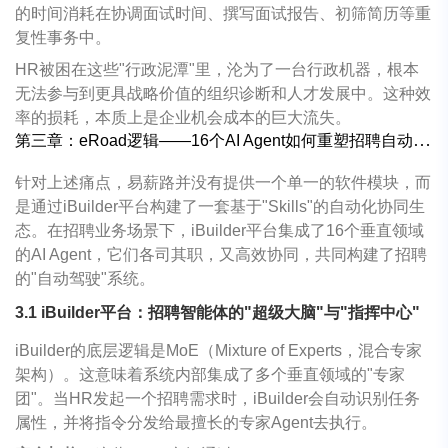
的时间消耗在协调面试时间、撰写面试报告、初筛简历等重
复性事务中。
HR被困在这些"行政泥潭"里，沦为了一台行政机器，根本
无法参与到更具战略价值的组织诊断和人才发展中。这种效
率的损耗，本质上是企业机会成本的巨大流失。
第三章：
eRoad
逻辑
——16
个
AI Agent
如何重塑招聘自动化闭环？
针对上述痛点，易薪路并没有提供一个单一的软件模块，而
是通过iBuilder平台构建了一套基于"Skills"的自动化协同生
态。在招聘业务场景下，iBuilder平台集成了16个垂直领域
的AI Agent，它们各司其职，又高效协同，共同构建了招聘
的"自动驾驶"系统。
3.1 iBuilder
平台：招聘智能体的
"
超级大脑
"
与
"
指挥中心
"
iBuilder的底层逻辑是MoE（Mixture of Experts，混合专家
架构）。这意味着系统内部集成了多个垂直领域的"专家
团"。当HR发起一个招聘需求时，iBuilder会自动识别任务
属性，并将指令分发给最擅长的专家Agent去执行。