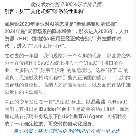
馏技术如何提升300%寻才精准度。
引言：从
"
工具化
试
探
"
到
"
系
统
性重构
"
如果说2023年企业对AI的态度是"新鲜感驱动的试探"，
2024年是"局部场景的降本增效"，那么进入2026年，人力
资源（HR）领域的AI应用已经正式告别了"外挂插件时
代"，进入了
"原生底座时代"。
在过去的一年里，我们观察到一个有趣的现象：那些曾经热
衷于在传统HR SaaS系统上接入一个ChatGPT接口的企
业，大多陷入了"好用但没用"的尴尬境地。这种"补丁式"的
改良，无法触及招聘流程中那些真正顽固的痛点——比如跨
国合规的复杂性、高端人才的被动触达，以及面试评估中难
以量化的主观偏见。
真正的变革发生在一群"原生派"身上。以
易薪路（eRoad）
为例，其推出的
iBuilder平台
不再是简单的功能堆砌，而是
通过其在招聘业务场景下的
16个垂直AI Agent
，将招聘变
成了一项
确定性的、可交付的自动化服务
。
典型场景：某大型跨国企业的HRVP在周一早上通