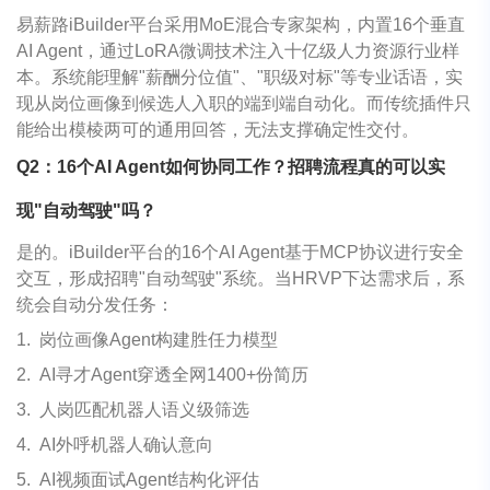
易薪路iBuilder平台采用MoE混合专家架构，内置16个垂直
AI Agent，通过LoRA微调技术注入十亿级人力资源行业样
本。系统能理解"薪酬分位值"、"职级对标"等专业话语，实
现从岗位画像到候选人入职的端到端自动化。而传统插件只
能给出模棱两可的通用回答，无法支撑确定性交付。
Q2
：
16
个
AI Agent
如何协同工作？招聘流程真的可以实
现
"
自动驾驶
"
吗？
是的。iBuilder平台的16个AI Agent基于MCP协议进行安全
交互，形成招聘"自动驾驶"系统。当HRVP下达需求后，系
统会自动分发任务：
1.
岗位画像Agent构建胜任力模型
2.
AI寻才Agent穿透全网1400+份简历
3.
人岗匹配机器人语义级筛选
4.
AI外呼机器人确认意向
5.
AI视频面试Agent结构化评估