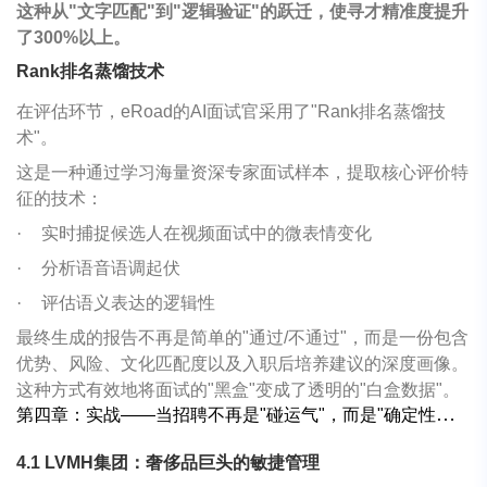
这种从"文字匹配"到"逻辑验证"的跃迁，使寻才精准度提升
了300%以上。
Rank
排名蒸馏技术
在评估环节，eRoad的AI面试官采用了"Rank排名蒸馏技
术"。
这是一种通过学习海量资深专家面试样本，提取核心评价特
征的技术：
·
实时捕捉候选人在视频面试中的微表情变化
·
分析语音语调起伏
·
评估语义表达的逻辑性
最终生成的报告不再是简单的"通过/不通过"，而是一份包含
优势、风险、文化匹配度以及入职后培养建议的深度画像。
这种方式有效地将面试的"黑盒"变成了透明的"白盒数据"。
第四章：实战
——
当招聘不再是
"
碰运气
"
，而是
"
确定性交付
"
4.1 LVMH
集团：奢侈品巨头的敏捷管理