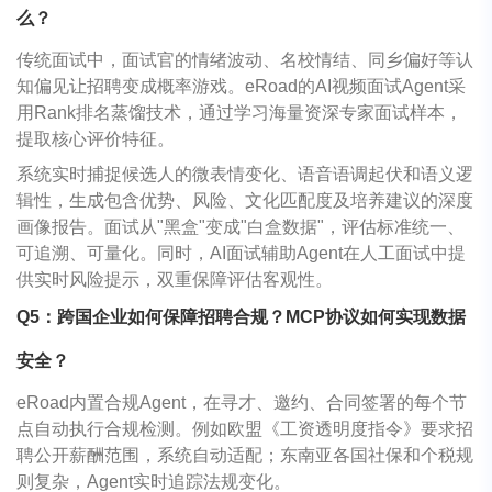
么？
传统面试中，面试官的情绪波动、名校情结、同乡偏好等认
知偏见让招聘变成概率游戏。eRoad的AI视频面试Agent采
用Rank排名蒸馏技术，通过学习海量资深专家面试样本，
提取核心评价特征。
系统实时捕捉候选人的微表情变化、语音语调起伏和语义逻
辑性，生成包含优势、风险、文化匹配度及培养建议的深度
画像报告。面试从"黑盒"变成"白盒数据"，评估标准统一、
可追溯、可量化。同时，AI面试辅助Agent在人工面试中提
供实时风险提示，双重保障评估客观性。
Q5
：跨国企业如何保障招聘合规？
MCP
协议如何实现数据
安全？
eRoad内置合规Agent，在寻才、邀约、合同签署的每个节
点自动执行合规检测。例如欧盟《工资透明度指令》要求招
聘公开薪酬范围，系统自动适配；东南亚各国社保和个税规
则复杂，Agent实时追踪法规变化。