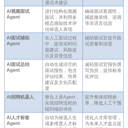
通话术建议
AI视频面试
进行结构化视频
确保面试客观性，
Agent
面试，并利用多
捕捉微表情、语调
模态感知技术评
等非语言信息
估候选人表现
AI面试辅助
在人工面试过程
辅助面试官提升面
Agent
中，提供实时问
试质量和深度
题建议、风险提
示及背景信息
AI面试总结
自动生成详尽的
减轻面试官报告撰
Agent
面试报告，包含
写负担，提供标准
评估结果、培养
化评估
建议及文化匹配
度
AI招聘机器人
整合上述Agent，
提升整体招聘效
实现招聘流程的
率，降低人工干预
端到端自动化
AI人才标签
自动为候选人生
优化人才库管理，
Agent
成多维度人才标
为未来人才盘点提