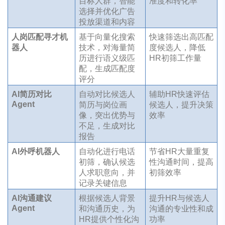
目标人群，智能
准度和转化率
选择并优化广告
投放渠道和内容
人岗匹配寻才机
基于向量化搜索
快速筛选出高匹配
器人
技术，对海量简
度候选人，降低
历进行语义级匹
HR初筛工作量
配，生成匹配度
评分
AI简历对比
自动对比候选人
辅助HR快速评估
Agent
简历与岗位画
候选人，提升决策
像，突出优势与
效率
不足，生成对比
报告
AI外呼机器人
自动化进行电话
节省HR大量重复
初筛，确认候选
性沟通时间，提高
人求职意向，并
初筛效率
记录关键信息
AI沟通建议
根据候选人背景
提升HR与候选人
Agent
和沟通历史，为
沟通的专业性和成
HR提供个性化沟
功率