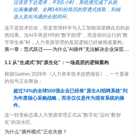
过语音下达需求，不到1小时，系统便完成了从岗
位画像建模、全网1400份简历的穿透式抓取，到候
选人意向沟通的全部闭环。
这不是技术狂欢，而是管理科学与人工智能深度耦合后的必
然结果。当AI不再是HR的"数字助理"，而是组织运行的"数
字孪生体"时，人力资源管理的底层逻辑已经被彻底重构。
第一章：范式跃迁
——
为什么
"AI
插件
"
无法解决企业深层问题？
1.1
从
"
生成式
"
到
"
原生化
"
：一场底层的逻辑重构
根据Gartner 2026年《人力资本技术趋势报告》，一个显著
的信号正在释放：
超过74%的全球500强企业已经将"原生AI招聘系统"列
为年度核心采购战略，而非仅仅是作为现有系统的插
件。
这一转变标志着人力资源管理正式从"数字化"迈向"数智
化"的深水区。
为什么"插件模式"正在失效？