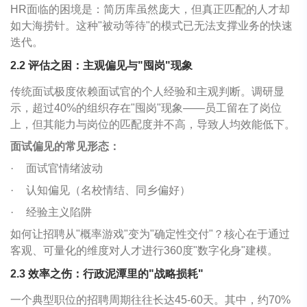
HR面临的困境是：简历库虽然庞大，但真正匹配的人才却
如大海捞针。这种"被动等待"的模式已无法支撑业务的快速
迭代。
2.2
评估之困：主观偏见与
"
囤岗
"
现象
传统面试极度依赖面试官的个人经验和主观判断。调研显
示，超过40%的组织存在"囤岗"现象——员工留在了岗位
上，但其能力与岗位的匹配度并不高，导致人均效能低下。
面试偏见的常见形态：
·
面试官情绪波动
·
认知偏见（名校情结、同乡偏好）
·
经验主义陷阱
如何让招聘从"概率游戏"变为"确定性交付"？核心在于通过
客观、可量化的维度对人才进行360度"数字化身"建模。
2.3
效率之伤：行政泥潭里的
"
战略损耗
"
一个典型职位的招聘周期往往长达45-60天。其中，约70%