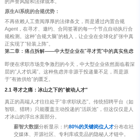
的声誉风险和法律成本。
原生AI系统的合规优势：
不再依赖人工查阅厚厚的法律条文，而是通过内置合规
Agent，在寻才、邀约、合同签署的每一个节点自动执行合
规检测。这种"合规大脑"的植入，让企业在全球化扩张中真
正实现了"轻装上阵"。
第二章：痛点拆解
——
中大型企业在
"
寻才荒
"
中的真实焦虑
即便在求职市场竞争激烈的今天，中大型企业依然面临着深
层的"人才饥渴"。这种焦虑并非源于投递量不足，而是源
于"有效供给"的匮乏。
2.1
寻才之痛：冰山之下的
"
被动人才
"
真正的高端人才往往处于"非求职状态"。传统招聘平台（如
智联、猎聘）只能覆盖主动投递的"活跃池"，但这仅仅是人
才冰山的浮出水面部分。
薪智大数据
分析显示：约
80%的关键岗位人才
分布在社
交媒体、开源社区、专利库或竞品的隐秘人才链中。