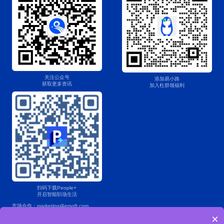
关注公众号
添加易小路
获取更多资讯
加入杜群领福利
扫码下载People+
开启智能职场生活
市场合作：marketing@ersoft.com
×
产品咨询：400 853 7888