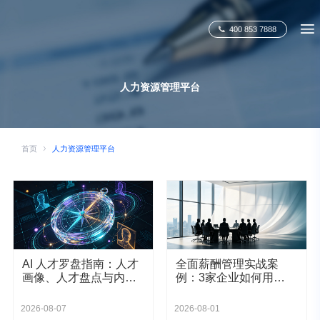
400 853 7888
人力资源管理平台
首页
人力资源管理平台
AI 人才罗盘指南：人才
全面薪酬管理实战案
画像、人才盘点与内部
例：3家企业如何用
人才匹配
eRoad iBuilder实现数字
化转型 | 易薪路
2026-08-07
2026-08-01