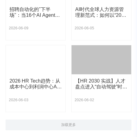
招聘自动化的"下半
AI时代全球人力资源管
场"：当16个AI Agent重
理新范式：如何以“2026
塑寻才逻辑
人力资源标准”破解中大
型企业算薪与
2026-06-09
2026-06-05
2026 HR Tech趋势：从
【HR 2030 实战】人才
成本中心到利润中心AI
盘点进入“自动驾驶”时
如何重塑组织人才ROI
代：AI 人才罗盘如何重
塑组织精英选拔？
2026-06-03
2026-06-02
加载更多