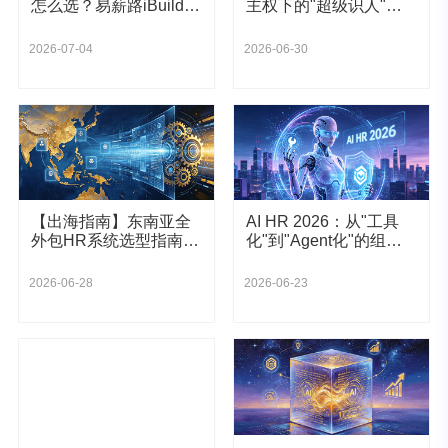
怎么选？易薪路iBuilder
主权下的"超级识人"进
用42个AI Agent破解HR
化
三大痛点
2026-07-04
2026-06-30
【出海指南】东南亚全
AI HR 2026：从"工具
外包HR系统选型指南：
化"到"Agent化"的组织
如何实现合规、降本与
主权捍卫
组织敏捷性？
2026-06-28
2026-06-23