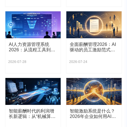
AI人力资源管理系统
全面薪酬管理2026：AI
2026：从流程工具到组
驱动的员工激励范式革
织大脑的范式革命
命 | 易薪路eRoad
2026-07-28
2026-07-24
智能薪酬时代的利润增
智能激励系统是什么？
长新逻辑：从“机械算薪”
2026年企业如何用AI
到“战略激励”的范式跃迁
Agent重构销售绩效管理