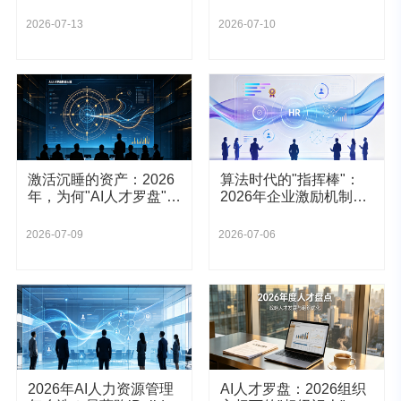
iBuilder如何成为企业AI
激活新员工的第一生产
战略压舱石？
力？
2026-07-13
2026-07-10
激活沉睡的资产：2026
算法时代的"指挥棒"：
年，为何"AI人才罗盘"是
2026年企业激励机制的
企业的战略定力？
数智化重塑
2026-07-09
2026-07-06
2026年AI人力资源管理
AI人才罗盘：2026组织