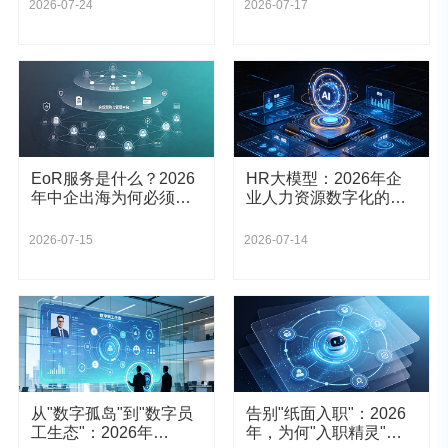
与心理契约？
2026-07-24
2026-07-17
EoR服务是什么？2026
HR大模型：2026年企
年中企出海为何必须选
业人力资源数字化的分
择名义雇主模式？
水岭——从AI增强到原
生AI架构的范式跃迁
2026-07-15
2026-07-14
从"数字孤岛"到"数字员
告别"纸面入职"：2026
工生态"：2026年
年，为何"入职精灵"是