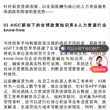
针对薪资普调浪潮，以全面薪酬为核心的人力资源服务
商易路有两项明显优势——
01 AIGC
驱动下的全球政策知识库&人力资源行业
know-how
与传统靠手动检索政策法规的路径不同的是，易路凭借
可以介绍下你们的产品么
eGPT大模型早早搭建了全渠道智能化知识管理平台，
你们是怎么收费的呢
将机关单位发布的官方文件、实体/网络文档、HR行业
know-how与企业内部数据融合为知识库，并标注出
处，确保来源真实性和可追溯。同时，系统还可以实现
自动月度爬取政策信息，判断是否需要更新，保障信息
时效性。
以薪酬场景为例，在员工向机器人查询工资单时，AI将
作为一位线上数字专家，借企业微信、钉钉等APP为触
点，联动易路人力资源管理系统调取后台数据，提供全
景工资单并解答员工收入、福利等疑问。当对象为HR或
管理者时，还可以进行社保公积金等业务进度咨询、政
策解读，生成劳动力成本等数据分析报告，同时，面对