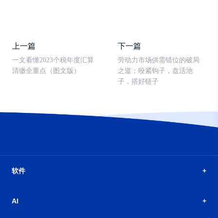
上一篇
下一篇
一文看懂2023个税年度汇算
劳动力市场供需错位的破局
清缴全重点（图文版）
之道：咬紧钩子，盘活池
子，搭好链子
软件
AI