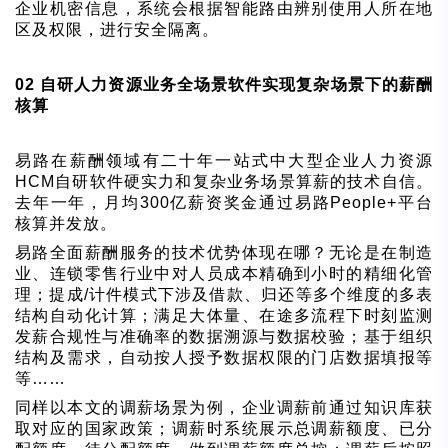
企业机密信息，系统会根据智能路由辨别使用人所在地
区及权限，进行安全隔离。
02
自研人力资源业务全场景软件实现复杂场景下的薪酬
核算
易路在薪酬领域有二十年一站式中大型企业人力资源
HCM自研软件硬实力和复杂业务场景算薪的技术自信。
去年一年，月均300亿薪资奖金通过易路People+平台
核算并发放。
易路全面薪酬服务的技术优势体现在哪？无论是在制造
业、连锁零售行业中对人员成本精确到小时的精细化管
理；提成/计件模式下涉及借款、归还等多个维度的多表
结构自动化计算；满足大体量、在途多流程下时刻监测
发薪合规性与准确率的数据溯源与数据校验；基于组织
结构及需求，自动按人授予数据权限的门店数据填报等
等……
同样以本文的调薪场景为例，企业调薪前通过知识库获
取对应的国家政策；调薪时系统展示总调薪额度、已分